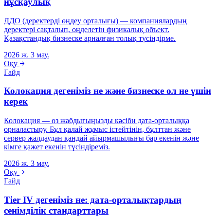
нұсқаулық
ДДО (деректерді өңдеу орталығы) — компаниялардың
деректері сақталып, өңделетін физикалық объект.
Қазақстандық бизнеске арналған толық түсіндірме.
2026 ж. 3 мау.
Оқу
Гайд
Колокация дегеніміз не және бизнеске ол не үшін
керек
Колокация — өз жабдығыңызды кәсіби дата-орталыққа
орналастыру. Бұл қалай жұмыс істейтінін, бұлттан және
сервер жалдаудан қандай айырмашылығы бар екенін және
кімге қажет екенін түсіндіреміз.
2026 ж. 3 мау.
Оқу
Гайд
Tier IV дегеніміз не: дата-орталықтардың
сенімділік стандарттары