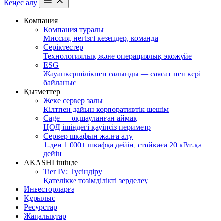
Кеңес алу
Компания
Компания туралы
Миссия, негізгі кезеңдер, команда
Серіктестер
Технологиялық және операциялық экожүйе
ESG
Жауапкершілікпен салынды — саясат пен кері
байланыс
Қызметтер
Жеке сервер залы
Кілтпен дайын корпоративтік шешім
Cage — оқшауланған аймақ
ЦОД ішіндегі қауіпсіз периметр
Сервер шкафын жалға алу
1-ден 1 000+ шкафқа дейін, стойкаға 20 кВт-қа
дейін
AKASHI ішінде
Tier IV: Түсіндіру
Қателікке төзімділікті зерделеу
Инвесторларға
Құрылыс
Ресурстар
Жаңалықтар