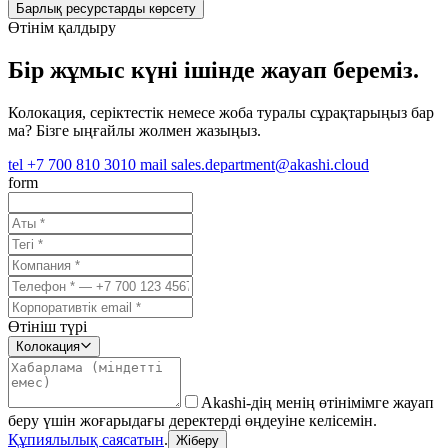
Барлық ресурстарды көрсету
Өтінім қалдыру
Бір жұмыс күні ішінде жауап береміз.
Колокация, серіктестік немесе жоба туралы сұрақтарыңыз бар
ма? Бізге ыңғайлы жолмен жазыңыз.
tel
+7 700 810 3010
mail
sales.department@akashi.cloud
form
Өтініш түрі
Колокация
Akashi-дің менің өтінімімге жауап
беру үшін жоғарыдағы деректерді өңдеуіне келісемін.
Құпиялылық саясатын
.
Жіберу