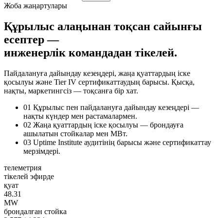
Жоба жаңартулары
Құрылыс алаңынан тоқсан сайынғы
есептер —
инженерлік командадан тікелей.
Пайдалануға дайындау кезеңдері, жаңа қуаттардың іске
қосылуы және Tier IV сертификаттаудың барысы. Қысқа,
нақты, маркетингсіз — тоқсанға бір хат.
01
Құрылыс пен пайдалануға дайындау кезеңдері —
нақты күндер мен растамалармен.
02
Жаңа қуаттардың іске қосылуы — брондауға
ашылатын стойкалар мен МВт.
03
Uptime Institute аудитінің барысы және сертификаттау
мерзімдері.
телеметрия
тікелей эфирде
қуат
48.31
MW
брондалған стойка