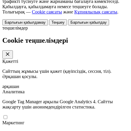
трафикті түсінуге және жарнаманы бағалауға көмектеседі.
Қабылдауға, қабылдамауға немесе теңшеуге болады.
Толығырақ —
Cookie саясаты
және
Құпиялылық саясаты
.
Барлығын қабылдамау
Теңшеу
Барлығын қабылдау
теңшелімдер
Cookie теңшелімдері
Қажетті
Сайттың жұмысы үшін қажет (қауіпсіздік, сессия, тіл).
Әрқашан қосулы.
әрқашан
Аналитика
Google Tag Manager арқылы Google Analytics 4. Сайтты
жақсарту үшін анонимдендірілген статистика.
Маркетинг