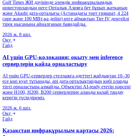
Gulf Times ЖИ дәуірінде әлемдік инфрақұрылымдық
инвесторлардың неге Орталық Азияға бет бұрып жатқанын
және Akashi дата-орталығы (Астанадағы төрт ғимарат, 4 224
сөре және 100 МВт-қа дейін) неге аймақтың Tier IV деңгейлі
тірек нысанына айналғанын баяндайды.
2026 ж. 8 шіл.
Оқу
Гайд
AI үшін GPU-колокация: оқыту мен inference
серверлерін қайда орналастыру
AI үшін GPU-серверлер стеллажға әдеттегі жабдықтан 10–30
есе көп қуат тұтынады, әрі дата-орталықтардың көбі оларды
тіпті орналастыра алмайды. Объектіні AI-ready ететін нәрсені
және H100, H200, B200 серверлеріне алаңды қалай таңдау
керегін түсіндіреміз.
2026 ж. 6 шіл.
Оқу
Гайд
Қазақстан инфрақұрылым картасы 2026: