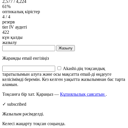
2,577
/ 4,224
61%
оптикалық кірістер
4
/ 4
резерв
tier IV аудиті
422
күн қалды
жазылу
Жазылу
Жарамды email енгізіңіз
Akashi-дің тоқсандық
таратылымын алуға және осы мақсатта email-ді өңдеуге
келісімімді беремін. Кез келген уақытта жазылымнан бас тарта
аламын.
Тоқсанға бір хат. Қараңыз —
Құпиялылық саясатын
.
✓ subscribed
Жазылым рәсімделді.
Келесі жаңарту тоқсан соңында.