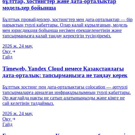
бұлттар, хостингтер және дата-орталықтар
модельдер бойынша
Бұлттық провайдерлер, хостингтер мен дата-орталықтар — бір
нарықтың түрлі қабаттары. Олар қалай құрылғанын, модель
мен юрисдикция бойынша несімен ерекшеленетінін және
тапсырмаңызға қалай таңдау керектігін түсіндіреміз.
2026 ж. 24 мау.
Оқу
Гайд
Timeweb, Yandex Cloud немесе Қазақстандағы
дата-орталық: тапсырмаңызға не таңдау керек
Бұлттық хостинг пен дата-орталықтағы colocation — әртүрлі
тапсырмаларға арналған инфрақұрылымның түрлі қабаттары.
Әр жағдайда нақты не сатып алатыныңызды және кімге не
сай келетінін талдаймыз.
2026 ж. 24 мау.
Оқу
Гайд