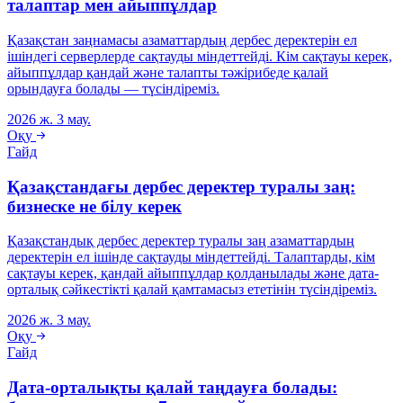
талаптар мен айыппұлдар
Қазақстан заңнамасы азаматтардың дербес деректерін ел
ішіндегі серверлерде сақтауды міндеттейді. Кім сақтауы керек,
айыппұлдар қандай және талапты тәжірибеде қалай
орындауға болады — түсіндіреміз.
2026 ж. 3 мау.
Оқу
Гайд
Қазақстандағы дербес деректер туралы заң:
бизнеске не білу керек
Қазақстандық дербес деректер туралы заң азаматтардың
деректерін ел ішінде сақтауды міндеттейді. Талаптарды, кім
сақтауы керек, қандай айыппұлдар қолданылады және дата-
орталық сәйкестікті қалай қамтамасыз ететінін түсіндіреміз.
2026 ж. 3 мау.
Оқу
Гайд
Дата-орталықты қалай таңдауға болады: