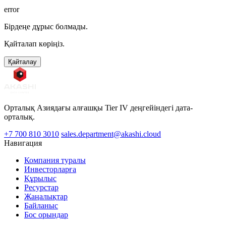
error
Бірдеңе дұрыс болмады.
Қайталап көріңіз.
Қайталау
Орталық Азиядағы алғашқы Tier IV деңгейіндегі дата-
орталық.
+7 700 810 3010
sales.department@akashi.cloud
Навигация
Компания туралы
Инвесторларға
Құрылыс
Ресурстар
Жаңалықтар
Байланыс
Бос орындар