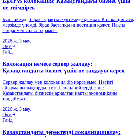
Бұлт vs колокация: Қазақстандағы бизнес үшін
не тиімдірек
Бұлт икемді, бірақ тұрақты жүктемеде қымбат. Колокация ұзақ
мерзімде үнемді, бірақ бастапқы инвестиция қажет. Нақты
сандармен салыстырамыз.
2026 ж. 3 мау.
Оқу
Гайд
Колокация немесе сервер жалдау:
Қазақстандағы бизнес үшін не таңдауы керек
Сервер жалдау мен колокация бір нәрсе емес. Негізгі
айырмашылықтарды, тиісті сценарийлерді және
Қазақстандағы бизнеске арналған нақты экономиканы
талдаймыз.
2026 ж. 3 мау.
Оқу
Гайд
Қазақстандағы деректерді локализациялау: