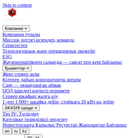
Skip to content
Компания
Компания туралы
Миссия, негізгі кезеңдер, команда
Серіктестер
Технологиялық және операциялық экожүйе
ESG
Жауапкершілікпен салынды — саясат пен кері байланыс
Қызметтер
Жеке сервер залы
Кілтпен дайын корпоративтік шешім
Cage — оқшауланған аймақ
ЦОД ішіндегі қауіпсіз периметр
Сервер шкафын жалға алу
1-ден 1 000+ шкафқа дейін, стойкаға 20 кВт-қа дейін
AKASHI ішінде
Tier IV: Түсіндіру
Қателікке төзімділікті зерделеу
Инвесторларға
Құрылыс
Ресурстар
Жаңалықтар
Байланыс
en
ru
kz