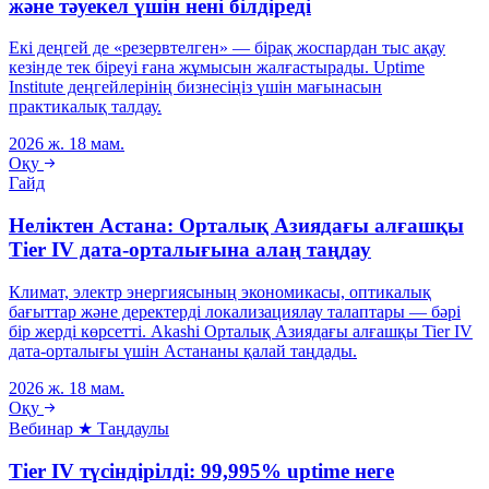
және тәуекел үшін нені білдіреді
Екі деңгей де «резервтелген» — бірақ жоспардан тыс ақау
кезінде тек біреуі ғана жұмысын жалғастырады. Uptime
Institute деңгейлерінің бизнесіңіз үшін мағынасын
практикалық талдау.
2026 ж. 18 мам.
Оқу
Гайд
Неліктен Астана: Орталық Азиядағы алғашқы
Tier IV дата-орталығына алаң таңдау
Климат, электр энергиясының экономикасы, оптикалық
бағыттар және деректерді локализациялау талаптары — бәрі
бір жерді көрсетті. Akashi Орталық Азиядағы алғашқы Tier IV
дата-орталығы үшін Астананы қалай таңдады.
2026 ж. 18 мам.
Оқу
Вебинар
★ Таңдаулы
Tier IV түсіндірілді: 99,995% uptime неге