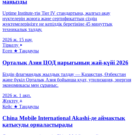
маңызды
Uptime Institute-тің Tier IV стандартына, жалғыз ақау
нүктелерін жоюға және сертификаттың сіздің
жүктемелеріңізге не кепілдік беретініне 45 минуттық
техникалық талдау.
2026 ж. 15 нау.
Тіркелу
Есеп
★ Таңдаулы
Орталық Азия ЦОД нарығының жай-күйі 2026
Біздің флагмандық жылдық талдау — Қазақстан, Өзбекстан
және бүкіл Орталық Азия бойынша қуат, утилизация, энергия
экономикасы мен сұраныс.
2026 ж. 1 ақп.
Жүктеу
Кейс
★ Таңдаулы
China Mobile International Akashi-де аймақтық
қатысуды орналастырады