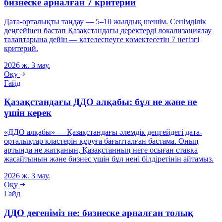
бизнеске арналған 7 критерий
Дата-орталықты таңдау — 5–10 жылдық шешім. Сенімділік
деңгейінен бастап Қазақстандағы деректерді локализациялау
талаптарына дейін — қателеспеуге көмектесетін 7 негізгі
критерий.
2026 ж. 3 мау.
Оқу
Гайд
Қазақстандағы ДДО алқабы: бұл не және не
үшін керек
«ДДО алқабы» — Қазақстандағы әлемдік деңгейдегі дата-
орталықтар кластерін құруға бағытталған бастама. Оның
артында не жатқанын, Қазақстанның неге осыған ставка
жасайтынын және бизнес үшін бұл нені білдіретінін айтамыз.
2026 ж. 3 мау.
Оқу
Гайд
ДДО дегеніміз не: бизнеске арналған толық