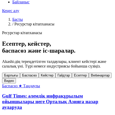
Байланыс
Кеңес алу
Басты
/
Ресурстар кітапханасы
Ресурстар кітапханасы
Есептер, кейстер,
баспасөз және іс-шаралар.
Akashi-дің тереңдетілген талдаулары, клиент кейстері және
салалық үні. Түрі немесе индустриясы бойынша сүзіңіз.
Барлығы
Баспасөз
Кейстер
Гайдтар
Есептер
Вебинарлар
Видео
Баспасөз
★ Таңдаулы
Gulf Times: әлемдік инфрақұрылым
ойыншылары неге Орталық Азияға назар
аударуда