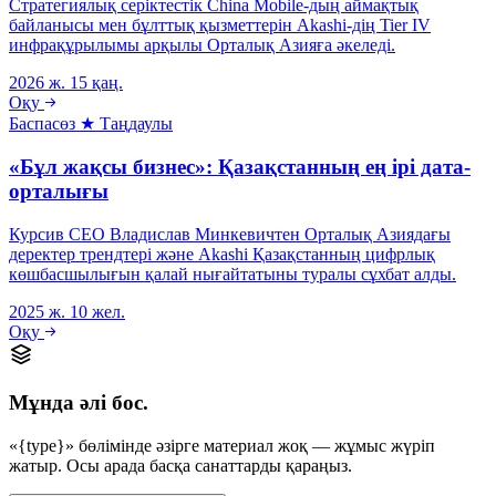
Стратегиялық серіктестік China Mobile-дың аймақтық
байланысы мен бұлттық қызметтерін Akashi-дің Tier IV
инфрақұрылымы арқылы Орталық Азияға әкеледі.
2026 ж. 15 қаң.
Оқу
Баспасөз
★ Таңдаулы
«Бұл жақсы бизнес»: Қазақстанның ең ірі дата-
орталығы
Курсив CEO Владислав Минкевичтен Орталық Азиядағы
деректер трендтері және Akashi Қазақстанның цифрлық
көшбасшылығын қалай нығайтатыны туралы сұхбат алды.
2025 ж. 10 жел.
Оқу
Мұнда әлі бос.
«{type}» бөлімінде әзірге материал жоқ — жұмыс жүріп
жатыр. Осы арада басқа санаттарды қараңыз.