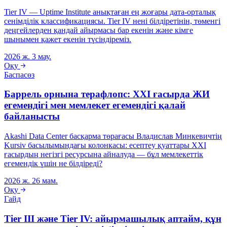
Tier IV — Uptime Institute анықтаған ең жоғары дата-орталық
сенімділік классификациясы. Tier IV нені білдіретінін, төменгі
деңгейлерден қандай айырмасы бар екенін және кімге
шынымен қажет екенін түсіндіреміз.
2026 ж. 3 мау.
Оқу
Баспасөз
Баррель орнына терафлопс: XXI ғасырда ЖИ
егемендігі мен мемлекет егемендігі қалай
байланысты
Akashi Data Center басқарма төрағасы Владислав Минкевичтің
Kursiv басылымындағы колонкасы: есептеу қуаттары XXI
ғасырдың негізгі ресурсына айналуда — бұл мемлекеттік
егемендік үшін не білдіреді?
2026 ж. 26 мам.
Оқу
Гайд
Tier III және Tier IV: айырмашылық аптайм, құн