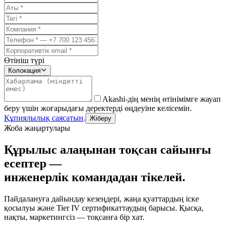
Өтініш түрі
Колокация
Akashi-дің менің өтінімімге жауап
беру үшін жоғарыдағы деректерді өңдеуіне келісемін.
Құпиялылық саясатын
.
Жіберу
Жоба жаңартулары
Құрылыс алаңынан тоқсан сайынғы
есептер —
инженерлік командадан тікелей.
Пайдалануға дайындау кезеңдері, жаңа қуаттардың іске
қосылуы және Tier IV сертификаттаудың барысы. Қысқа,
нақты, маркетингсіз — тоқсанға бір хат.