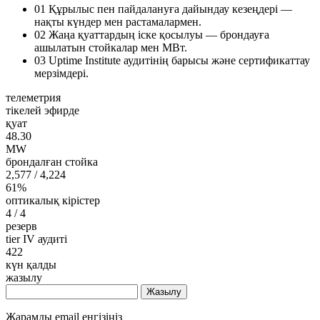
01
Құрылыс пен пайдалануға дайындау кезеңдері —
нақты күндер мен растамалармен.
02
Жаңа қуаттардың іске қосылуы — брондауға
ашылатын стойкалар мен МВт.
03
Uptime Institute аудитінің барысы және сертификаттау
мерзімдері.
телеметрия
тікелей эфирде
қуат
48.30
MW
брондалған стойка
2,577
/ 4,224
61%
оптикалық кірістер
4
/ 4
резерв
tier IV аудиті
422
күн қалды
жазылу
Жазылу
Жарамды email енгізіңіз