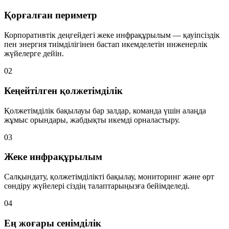
Қорғалған периметр
Корпоративтік деңгейдегі жеке инфрақұрылым — қауіпсіздік
пен энергия тиімділігінен бастап икемделетін инженерлік
жүйелерге дейін.
02
Кеңейтілген қолжетімділік
Қолжетімділік бақылауы бар залдар, команда үшін алаңда
жұмыс орындары, жабдықты икемді орналастыру.
03
Жеке инфрақұрылым
Салқындату, қолжетімділікті бақылау, мониторинг және өрт
сөндіру жүйелері сіздің талаптарыңызға бейімделеді.
04
Ең жоғары сенімділік