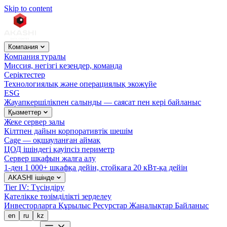
Skip to content
Компания
Компания туралы
Миссия, негізгі кезеңдер, команда
Серіктестер
Технологиялық және операциялық экожүйе
ESG
Жауапкершілікпен салынды — саясат пен кері байланыс
Қызметтер
Жеке сервер залы
Кілтпен дайын корпоративтік шешім
Cage — оқшауланған аймақ
ЦОД ішіндегі қауіпсіз периметр
Сервер шкафын жалға алу
1-ден 1 000+ шкафқа дейін, стойкаға 20 кВт-қа дейін
AKASHI ішінде
Tier IV: Түсіндіру
Қателікке төзімділікті зерделеу
Инвесторларға
Құрылыс
Ресурстар
Жаңалықтар
Байланыс
en
ru
kz