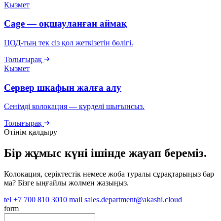
Қызмет
Cage — оқшауланған аймақ
ЦОД-тың тек сіз қол жеткізетін бөлігі.
Толығырақ
Қызмет
Сервер шкафын жалға алу
Сенімді колокация — күрделі шығынсыз.
Толығырақ
Өтінім қалдыру
Бір жұмыс күні ішінде жауап береміз.
Колокация, серіктестік немесе жоба туралы сұрақтарыңыз бар
ма? Бізге ыңғайлы жолмен жазыңыз.
tel
+7 700 810 3010
mail
sales.department@akashi.cloud
form