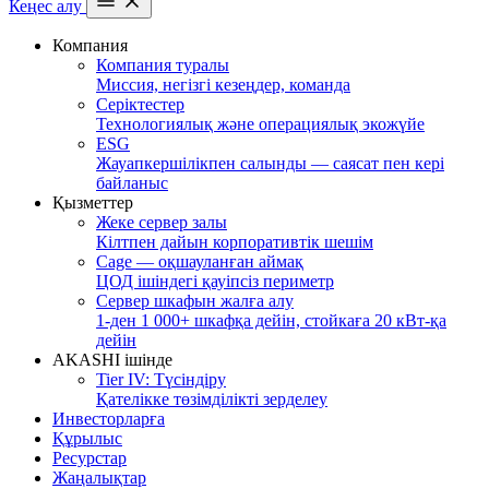
Кеңес алу
Компания
Компания туралы
Миссия, негізгі кезеңдер, команда
Серіктестер
Технологиялық және операциялық экожүйе
ESG
Жауапкершілікпен салынды — саясат пен кері
байланыс
Қызметтер
Жеке сервер залы
Кілтпен дайын корпоративтік шешім
Cage — оқшауланған аймақ
ЦОД ішіндегі қауіпсіз периметр
Сервер шкафын жалға алу
1-ден 1 000+ шкафқа дейін, стойкаға 20 кВт-қа
дейін
AKASHI ішінде
Tier IV: Түсіндіру
Қателікке төзімділікті зерделеу
Инвесторларға
Құрылыс
Ресурстар
Жаңалықтар