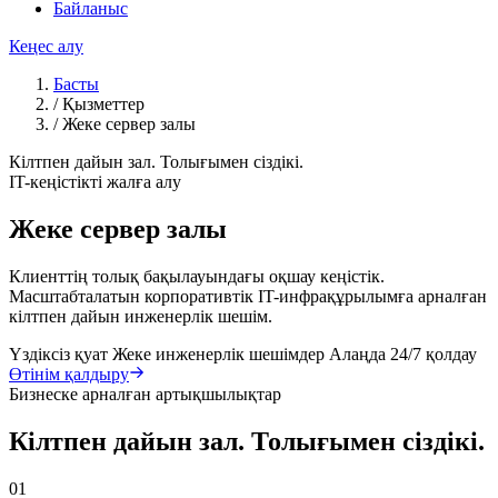
Байланыс
Кеңес алу
Басты
/
Қызметтер
/
Жеке сервер залы
Кілтпен дайын зал. Толығымен сіздікі.
IT-кеңістікті жалға алу
Жеке сервер залы
Клиенттің толық бақылауындағы оқшау кеңістік.
Масштабталатын корпоративтік IT-инфрақұрылымға арналған
кілтпен дайын инженерлік шешім.
Үздіксіз қуат
Жеке инженерлік шешімдер
Алаңда 24/7 қолдау
Өтінім қалдыру
Бизнеске арналған артықшылықтар
Кілтпен дайын зал. Толығымен сіздікі.
01