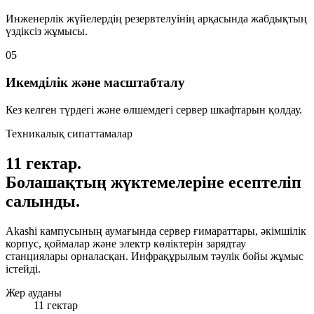
Инженерлік жүйелердің резервтелуінің арқасында жабдықтың
үздіксіз жұмысы.
05
Икемділік және масштабталу
Кез келген түрдегі және өлшемдегі сервер шкафтарын қолдау.
Техникалық сипаттамалар
11 гектар.
Болашақтың жүктемелеріне есептеліп
салынды.
Akashi кампусының аумағында сервер ғимараттары, әкімшілік
корпус, қоймалар және электр көліктерін зарядтау
станциялары орналасқан. Инфрақұрылым тәулік бойы жұмыс
істейді.
Жер ауданы
11 гектар