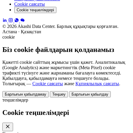
Cookie саясаты
Cookie теңшелімдері
© 2026 Akashi Data Center. Барлық құқықтары қорғалған.
Астана · Қазақстан
cookie
Біз cookie файлдарын қолданамыз
Қажетті cookie сайттың жұмысы үшін қажет. Аналитикалық
(Google Analytics) және маркетингтік (Meta Pixel) cookie
трафикті түсінуге және жарнаманы бағалауға көмектеседі.
Қабылдауға, қабылдамауға немесе теңшеуге болады.
Толығырақ —
Cookie саясаты
және
Құпиялылық саясаты
.
Барлығын қабылдамау
Теңшеу
Барлығын қабылдау
теңшелімдер
Cookie теңшелімдері