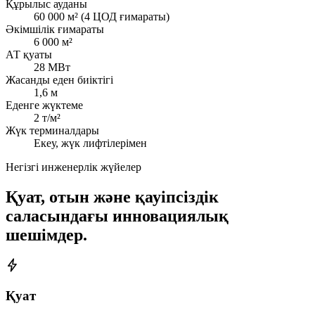
Құрылыс ауданы
60 000 м² (4 ЦОД ғимараты)
Әкімшілік ғимараты
6 000 м²
АТ қуаты
28 МВт
Жасанды еден биіктігі
1,6 м
Еденге жүктеме
2 т/м²
Жүк терминалдары
Екеу, жүк лифтілерімен
Негізгі инженерлік жүйелер
Қуат, отын және қауіпсіздік
саласындағы инновациялық
шешімдер.
Қуат