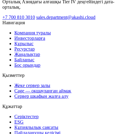
Орталық Азиядағы алғашқы Tier IV деңгейіндегі дата-
орталық.
+7 700 810 3010
sales.department@akashi.cloud
Навигация
Компания туралы
Инвесторларға
Құрылыс
Ресурстар
Жаңалықтар
Байланыс
Бос орындар
Қызметтер
Жеке сервер залы
Cage — оқшауланған аймақ
Сервер шкафын жалға алу
Құжаттар
Серіктестер
ESG
Құпиялылық саясаты
Пайдаланушы келісімі