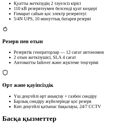
Қуатты жеткізудің 2 тәуелсіз кірісі
110 кВ резервтеумен белсенді қуат көздері
Ғимарат сайын қос электр резервтеуі
5/4N UPS, 10 минуттық батарея резерві
Резерв пен отын
Резервтік генераторлар — 12 сағат автономия
2 отын жеткізушісі, SLA 4 сағат
Автоматты failover және жүктеме теңгерімі
Өрт және қауіпсіздік
Үш деңгейлі өрт анықтау + газбен сөндіру
Барлық сөндіру жүйелерінде қос резерв
Көп деңгейлі қатынас бақылауы, 24/7 CCTV
Басқа қызметтер