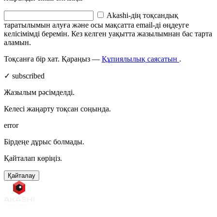
Akashi-дің тоқсандық
таратылымын алуға және осы мақсатта email-ді өңдеуге
келісімімді беремін. Кез келген уақытта жазылымнан бас тарта
аламын.
Тоқсанға бір хат. Қараңыз —
Құпиялылық саясатын
.
✓ subscribed
Жазылым рәсімделді.
Келесі жаңарту тоқсан соңында.
error
Бірдеңе дұрыс болмады.
Қайталап көріңіз.
Қайталау