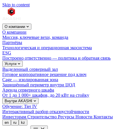
Skip to content
О компании
О компании
Миссия, ключевые вехи, команда
Партнёры
Технологическая и операционная экосистема
ESG
Построено ответственно — политика и обратная связь
Услуги
Выделенный серверный зал
Готовое корпоративное решение под ключ
Cage — изолированная зона
Защищённый периметр внутри ЦОД
Аренда серверного шкафа
От 1 до 1 000+ шкафов, до 20 кВт на стойку
Внутри AKASHI
Обучение: Tier IV
Интерактивный разбор отказоустойчивости
Инвесторам
Строительство
Ресурсы
Новости
Контакты
en
ru
kz