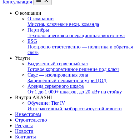
Консультация
О компании
О компании
Миссия, ключевые вехи, команда
Партнёры
Технологическая и операционная экосистема
ESG
Построено ответственно — политика и обратная
связь
Услуги
Выделенный серверный зал
Готовое корпоративное решение под ключ
Cage — изолированная зона
Защищённый периметр внутри ЦОД
Аренда серверного шкафа
От 1 до 1 000+ шкафов, до 20 кВт на стойку
Внутри AKASHI
Обучение: Tier IV
Интерактивный разбор отказоустойчивости
Инвесторам
Строительство
Ресурсы
Новости
Контакты