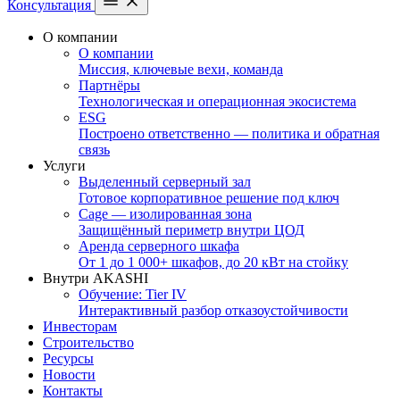
Консультация
О компании
О компании
Миссия, ключевые вехи, команда
Партнёры
Технологическая и операционная экосистема
ESG
Построено ответственно — политика и обратная
связь
Услуги
Выделенный серверный зал
Готовое корпоративное решение под ключ
Cage — изолированная зона
Защищённый периметр внутри ЦОД
Аренда серверного шкафа
От 1 до 1 000+ шкафов, до 20 кВт на стойку
Внутри AKASHI
Обучение: Tier IV
Интерактивный разбор отказоустойчивости
Инвесторам
Строительство
Ресурсы
Новости
Контакты