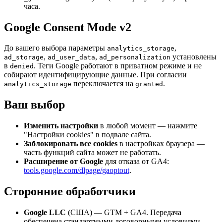
часа.
Google Consent Mode v2
До вашего выбора параметры
,
analytics_storage
,
,
установлены
ad_storage
ad_user_data
ad_personalization
в
. Теги Google работают в приватном режиме и не
denied
собирают идентифицирующие данные. При согласии
переключается на
.
analytics_storage
granted
Ваш выбор
Изменить настройки
в любой момент — нажмите
"Настройки cookies" в подвале сайта.
Заблокировать все cookies
в настройках браузера —
часть функций сайта может не работать.
Расширение от Google
для отказа от GA4:
tools.google.com/dlpage/gaoptout
.
Сторонние обработчики
Google LLC
(США) — GTM + GA4. Передача
обеспечена стандартными договорными условиями