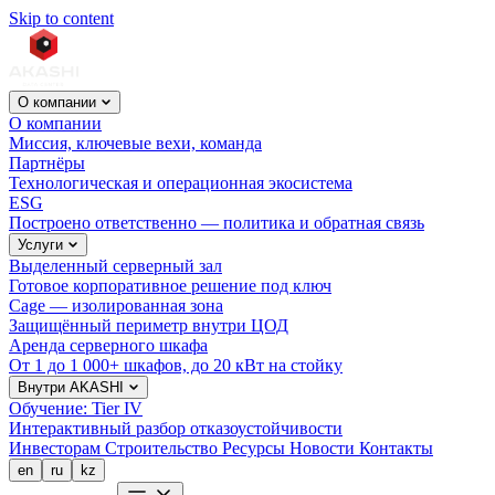
Skip to content
О компании
О компании
Миссия, ключевые вехи, команда
Партнёры
Технологическая и операционная экосистема
ESG
Построено ответственно — политика и обратная связь
Услуги
Выделенный серверный зал
Готовое корпоративное решение под ключ
Cage — изолированная зона
Защищённый периметр внутри ЦОД
Аренда серверного шкафа
От 1 до 1 000+ шкафов, до 20 кВт на стойку
Внутри AKASHI
Обучение: Tier IV
Интерактивный разбор отказоустойчивости
Инвесторам
Строительство
Ресурсы
Новости
Контакты
en
ru
kz