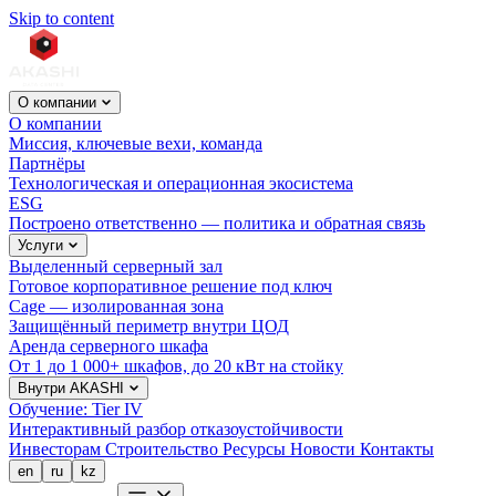
Skip to content
О компании
О компании
Миссия, ключевые вехи, команда
Партнёры
Технологическая и операционная экосистема
ESG
Построено ответственно — политика и обратная связь
Услуги
Выделенный серверный зал
Готовое корпоративное решение под ключ
Cage — изолированная зона
Защищённый периметр внутри ЦОД
Аренда серверного шкафа
От 1 до 1 000+ шкафов, до 20 кВт на стойку
Внутри AKASHI
Обучение: Tier IV
Интерактивный разбор отказоустойчивости
Инвесторам
Строительство
Ресурсы
Новости
Контакты
en
ru
kz