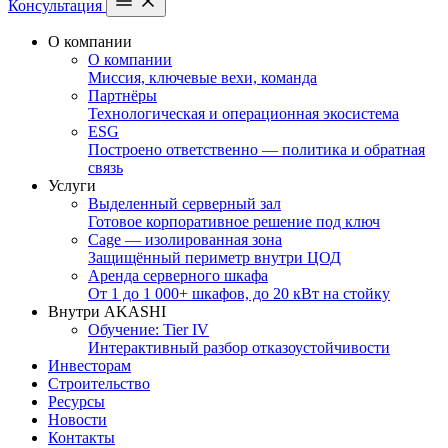
Консультация
О компании
О компании
Миссия, ключевые вехи, команда
Партнёры
Технологическая и операционная экосистема
ESG
Построено ответственно — политика и обратная
связь
Услуги
Выделенный серверный зал
Готовое корпоративное решение под ключ
Cage — изолированная зона
Защищённый периметр внутри ЦОД
Аренда серверного шкафа
От 1 до 1 000+ шкафов, до 20 кВт на стойку
Внутри AKASHI
Обучение: Tier IV
Интерактивный разбор отказоустойчивости
Инвесторам
Строительство
Ресурсы
Новости
Контакты