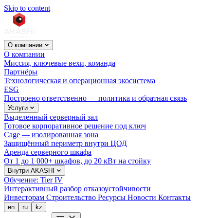
Skip to content
О компании
О компании
Миссия, ключевые вехи, команда
Партнёры
Технологическая и операционная экосистема
ESG
Построено ответственно — политика и обратная связь
Услуги
Выделенный серверный зал
Готовое корпоративное решение под ключ
Cage — изолированная зона
Защищённый периметр внутри ЦОД
Аренда серверного шкафа
От 1 до 1 000+ шкафов, до 20 кВт на стойку
Внутри AKASHI
Обучение: Tier IV
Интерактивный разбор отказоустойчивости
Инвесторам
Строительство
Ресурсы
Новости
Контакты
en
ru
kz