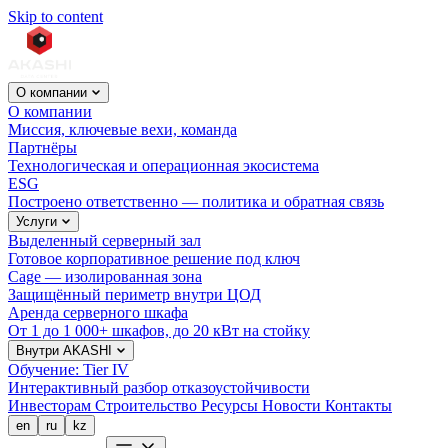
Skip to content
О компании
О компании
Миссия, ключевые вехи, команда
Партнёры
Технологическая и операционная экосистема
ESG
Построено ответственно — политика и обратная связь
Услуги
Выделенный серверный зал
Готовое корпоративное решение под ключ
Cage — изолированная зона
Защищённый периметр внутри ЦОД
Аренда серверного шкафа
От 1 до 1 000+ шкафов, до 20 кВт на стойку
Внутри AKASHI
Обучение: Tier IV
Интерактивный разбор отказоустойчивости
Инвесторам
Строительство
Ресурсы
Новости
Контакты
en
ru
kz