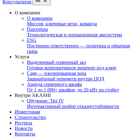
Консультация
О компании
О компании
Миссия, ключевые вехи, команда
Партнёры
Технологическая и операционная экосистема
ESG
Построено ответственно — политика и обратная
связь
Услуги
Выделенный серверный зал
Готовое корпоративное решение под ключ
Cage — изолированная зона
Защищённый периметр внутри ЦОД
Аренда серверного шкафа
От 1 до 1 000+ шкафов, до 20 кВт на стойку
Внутри AKASHI
Обучение: Tier IV
Интерактивный разбор отказоустойчивости
Инвесторам
Строительство
Ресурсы
Новости
Контакты