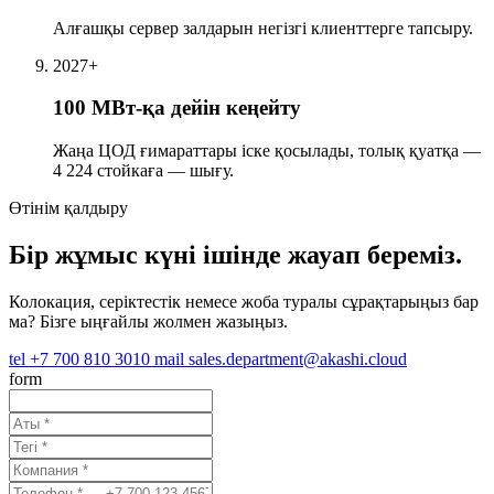
Алғашқы сервер залдарын негізгі клиенттерге тапсыру.
2027+
100 МВт-қа дейін кеңейту
Жаңа ЦОД ғимараттары іске қосылады, толық қуатқа —
4 224 стойкаға — шығу.
Өтінім қалдыру
Бір жұмыс күні ішінде жауап береміз.
Колокация, серіктестік немесе жоба туралы сұрақтарыңыз бар
ма? Бізге ыңғайлы жолмен жазыңыз.
tel
+7 700 810 3010
mail
sales.department@akashi.cloud
form