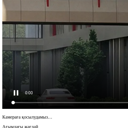
Камераға қосылудамыз…
Ағымдағы жағдай