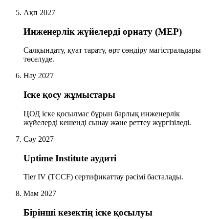
Ақп 2027
Инженерлік жүйелерді орнату (MEP)
Салқындату, қуат тарату, өрт сөндіру магістральдары
төселуде.
Нау 2027
Іске қосу жұмыстары
ЦОД іске қосылмас бұрын барлық инженерлік
жүйелерді кешенді сынау және реттеу жүргізіледі.
Сәу 2027
Uptime Institute аудиті
Tier IV (TCCF) сертификаттау рәсімі басталады.
Мам 2027
Бірінші кезектің іске қосылуы