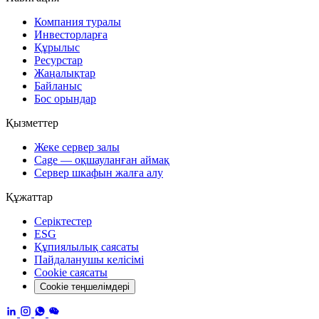
Компания туралы
Инвесторларға
Құрылыс
Ресурстар
Жаңалықтар
Байланыс
Бос орындар
Қызметтер
Жеке сервер залы
Cage — оқшауланған аймақ
Сервер шкафын жалға алу
Құжаттар
Серіктестер
ESG
Құпиялылық саясаты
Пайдаланушы келісімі
Cookie саясаты
Cookie теңшелімдері