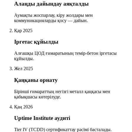
Алаңды дайындау аяқталды
Аумақты жоспарлау, кіру жолдары мен
коммуникацияларды қосу — дайын.
Қар 2025
Іргетас құйылды
Алғашқы ЦОД ғимаратының темір-бетон іргетасы
құйылды.
Жел 2025
Қаңқаны орнату
Бірінші ғимараттың негізгі металл қаңқасы мен
қабықшасы көтерілуде.
Қаң 2026
Uptime Institute аудиті
Tier IV (TCDD) сертификаттау рәсімі басталады.