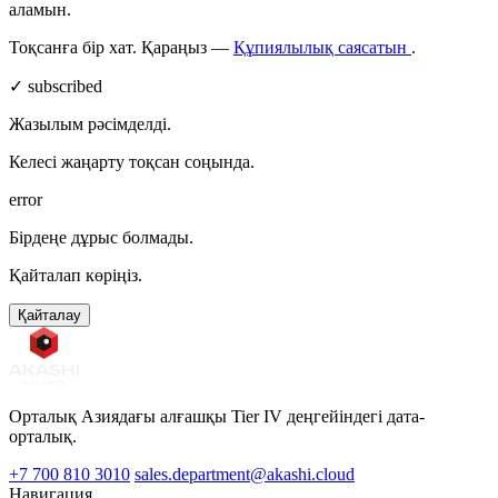
аламын.
Тоқсанға бір хат. Қараңыз —
Құпиялылық саясатын
.
✓ subscribed
Жазылым рәсімделді.
Келесі жаңарту тоқсан соңында.
error
Бірдеңе дұрыс болмады.
Қайталап көріңіз.
Қайталау
Орталық Азиядағы алғашқы Tier IV деңгейіндегі дата-
орталық.
+7 700 810 3010
sales.department@akashi.cloud
Навигация