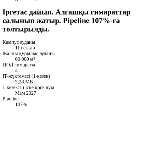
Іргетас дайын. Алғашқы ғимараттар
салынып жатыр. Pipeline 107%-ға
толтырылды.
Кампус ауданы
11 гектар
Жалпы құрылыс ауданы
60 000 м²
ЦОД ғимараты
4
IT-жүктемесі (1-кезек)
5,28 МВт
1-кезектің іске қосылуы
Мам 2027
Pipeline
107%