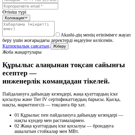
Өтініш түрі
Колокация
Akashi-дің менің өтінімімге жауап
беру үшін жоғарыдағы деректерді өңдеуіне келісемін.
Құпиялылық саясатын
.
Жіберу
Жоба жаңартулары
Құрылыс алаңынан тоқсан сайынғы
есептер —
инженерлік командадан тікелей.
Пайдалануға дайындау кезеңдері, жаңа қуаттардың іске
қосылуы және Tier IV сертификаттаудың барысы. Қысқа,
нақты, маркетингсіз — тоқсанға бір хат.
01
Құрылыс пен пайдалануға дайындау кезеңдері —
нақты күндер мен растамалармен.
02
Жаңа қуаттардың іске қосылуы — брондауға
ашылатын стойкалар мен МВт.