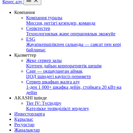
Кеңес алу
Компания
Компания туралы
Миссия, негізгі кезеңдер, команда
Серіктестер
Технологиялық және операциялық экожүйе
ESG
Жауапкершілікпен салынды — саясат пен кері
байланыс
Қызметтер
Жеке сервер залы
Кілтпен дайын корпоративтік шешім
Cage — оқшауланған аймақ
ЦОД ішіндегі қауіпсіз периметр
Сервер шкафын жалға алу
1-ден 1 000+ шкафқа дейін, стойкаға 20 кВт-қа
дейін
AKASHI ішінде
Tier IV: Түсіндіру
Қателікке төзімділікті зерделеу
Инвесторларға
Құрылыс
Ресурстар
Жаңалықтар