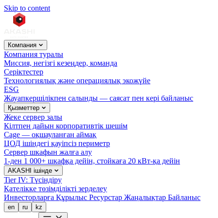
Skip to content
Компания
Компания туралы
Миссия, негізгі кезеңдер, команда
Серіктестер
Технологиялық және операциялық экожүйе
ESG
Жауапкершілікпен салынды — саясат пен кері байланыс
Қызметтер
Жеке сервер залы
Кілтпен дайын корпоративтік шешім
Cage — оқшауланған аймақ
ЦОД ішіндегі қауіпсіз периметр
Сервер шкафын жалға алу
1-ден 1 000+ шкафқа дейін, стойкаға 20 кВт-қа дейін
AKASHI ішінде
Tier IV: Түсіндіру
Қателікке төзімділікті зерделеу
Инвесторларға
Құрылыс
Ресурстар
Жаңалықтар
Байланыс
en
ru
kz