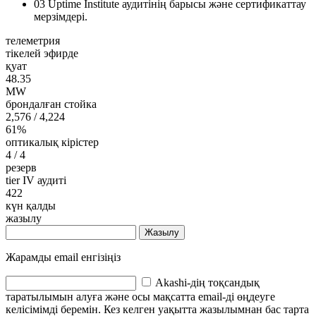
03
Uptime Institute аудитінің барысы және сертификаттау
мерзімдері.
телеметрия
тікелей эфирде
қуат
48.35
MW
брондалған стойка
2,576
/ 4,224
61%
оптикалық кірістер
4
/ 4
резерв
tier IV аудиті
422
күн қалды
жазылу
Жазылу
Жарамды email енгізіңіз
Akashi-дің тоқсандық
таратылымын алуға және осы мақсатта email-ді өңдеуге
келісімімді беремін. Кез келген уақытта жазылымнан бас тарта