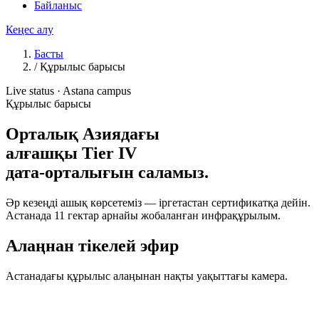
Байланыс
Кеңес алу
Басты
/
Құрылыс барысы
Live status · Astana campus
Құрылыс барысы
Орталық Азиядағы
алғашқы
Tier IV
дата-орталығын саламыз.
Әр кезеңді ашық көрсетеміз — іргетастан сертификатқа дейін.
Астанада 11 гектар арнайы жобаланған инфрақұрылым.
Алаңнан тікелей эфир
Астанадағы құрылыс алаңынан нақты уақыттағы камера.