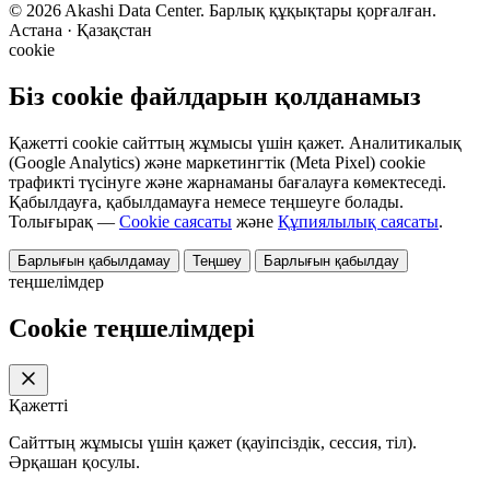
© 2026 Akashi Data Center. Барлық құқықтары қорғалған.
Астана · Қазақстан
cookie
Біз cookie файлдарын қолданамыз
Қажетті cookie сайттың жұмысы үшін қажет. Аналитикалық
(Google Analytics) және маркетингтік (Meta Pixel) cookie
трафикті түсінуге және жарнаманы бағалауға көмектеседі.
Қабылдауға, қабылдамауға немесе теңшеуге болады.
Толығырақ —
Cookie саясаты
және
Құпиялылық саясаты
.
Барлығын қабылдамау
Теңшеу
Барлығын қабылдау
теңшелімдер
Cookie теңшелімдері
Қажетті
Сайттың жұмысы үшін қажет (қауіпсіздік, сессия, тіл).
Әрқашан қосулы.