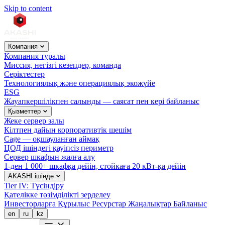
Skip to content
Компания
Компания туралы
Миссия, негізгі кезеңдер, команда
Серіктестер
Технологиялық және операциялық экожүйе
ESG
Жауапкершілікпен салынды — саясат пен кері байланыс
Қызметтер
Жеке сервер залы
Кілтпен дайын корпоративтік шешім
Cage — оқшауланған аймақ
ЦОД ішіндегі қауіпсіз периметр
Сервер шкафын жалға алу
1-ден 1 000+ шкафқа дейін, стойкаға 20 кВт-қа дейін
AKASHI ішінде
Tier IV: Түсіндіру
Қателікке төзімділікті зерделеу
Инвесторларға
Құрылыс
Ресурстар
Жаңалықтар
Байланыс
en
ru
kz