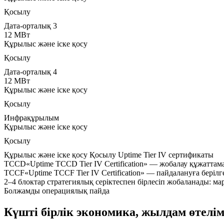
Қосылу
Дата-орталық 3
12 МВт
Құрылыс және іске қосу
Қосылу
Дата-орталық 4
12 МВт
Құрылыс және іске қосу
Қосылу
Инфрақұрылым
Құрылыс және іске қосу
Қосылу
Құрылыс және іске қосу
Қосылу
Uptime Tier IV сертификаты
TCCD
«Uptime TCCD Tier IV Certification» — жобалау құжаттам
TCCF
«Uptime TCCF Tier IV Certification» — пайдалануға бер
2–4 блоктар стратегиялық серіктеспен бірлесіп жобаланады: м
Болжамды операциялық пайда
Күшті бірлік экономика, жылдам өтелім