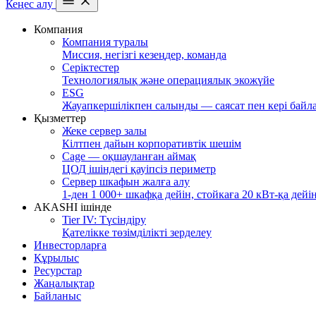
Кеңес алу
Компания
Компания туралы
Миссия, негізгі кезеңдер, команда
Серіктестер
Технологиялық және операциялық экожүйе
ESG
Жауапкершілікпен салынды — саясат пен кері байл
Қызметтер
Жеке сервер залы
Кілтпен дайын корпоративтік шешім
Cage — оқшауланған аймақ
ЦОД ішіндегі қауіпсіз периметр
Сервер шкафын жалға алу
1-ден 1 000+ шкафқа дейін, стойкаға 20 кВт-қа дейі
AKASHI ішінде
Tier IV: Түсіндіру
Қателікке төзімділікті зерделеу
Инвесторларға
Құрылыс
Ресурстар
Жаңалықтар
Байланыс