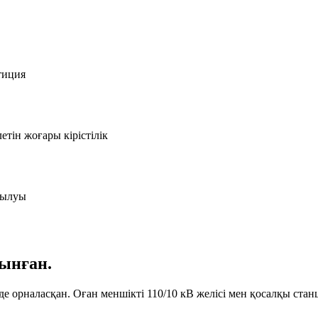
тиция
тін жоғары кірістілік
рылуы
лынған.
е орналасқан. Оған меншікті 110/10 кВ желісі мен қосалқы стан