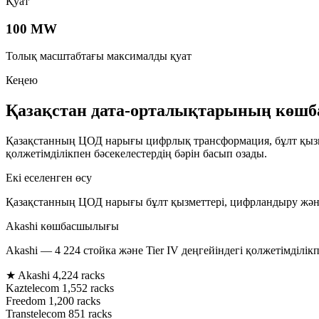
Қуат
100 MW
Толық масштабтағы максималды қуат
Кеңею
Қазақстан дата-орталықтарының көш
Қазақстанның ЦОД нарығы цифрлық трансформация, бұлт қызмет
қолжетімділікпен бәсекелестердің бәрін басып озады.
Екі еселенген өсу
Қазақстанның ЦОД нарығы бұлт қызметтері, цифрландыру және 
Akashi көшбасшылығы
Akashi — 4 224 стойка және Tier IV деңгейіндегі қолжетімділікп
★ Akashi
4,224 racks
Kaztelecom
1,552 racks
Freedom
1,200 racks
Transtelecom
851 racks