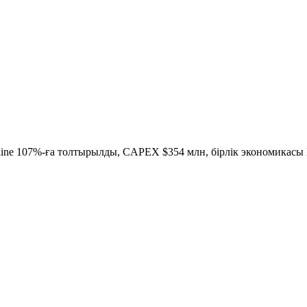
eline 107%-ға толтырылды, CAPEX $354 млн, бірлік экономикасы Қ