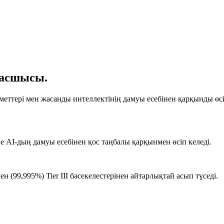
басшысы.
тері мен жасанды интеллектінің дамуы есебінен қарқынды өсіп 
AI-дың дамуы есебінен қос таңбалы қарқынмен өсіп келеді.
ен (99,995%) Tier III бәсекелестерінен айтарлықтай асып түседі.