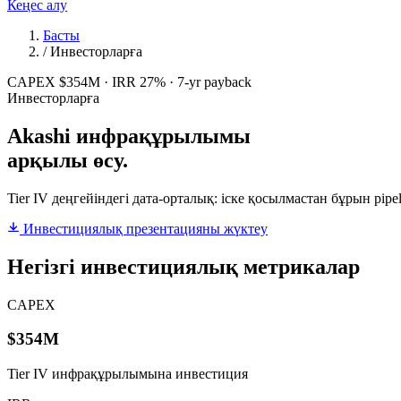
Кеңес алу
Басты
/
Инвесторларға
CAPEX $354M · IRR 27% · 7-yr payback
Инвесторларға
Akashi
инфрақұрылымы
арқылы өсу.
Tier IV деңгейіндегі дата-орталық: іске қосылмастан бұрын pip
Инвестициялық презентацияны жүктеу
Негізгі инвестициялық метрикалар
CAPEX
$354M
Tier IV инфрақұрылымына инвестиция