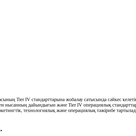
асының Tier IV стандарттарына жобалау сатысында сәйкес келеті
ілген нысанның дайындығын және Tier IV операциялық стандартт
аркетингтік, технологиялық және операциялық тәжірибе тартылад
.