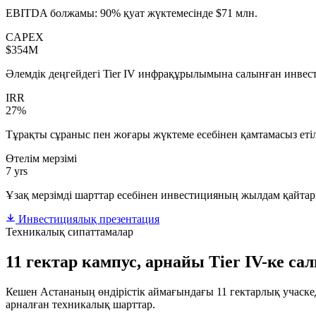
EBITDA болжамы: 90% қуат жүктемесінде $71 млн.
CAPEX
$354M
Әлемдік деңгейдегі Tier IV инфрақұрылымына салынған инвес
IRR
27%
Тұрақты сұраныс пен жоғары жүктеме есебінен қамтамасыз етіле
Өтелім мерзімі
7 yrs
Ұзақ мерзімді шарттар есебінен инвестицияның жылдам қайта
Инвестициялық презентация
Техникалық сипаттамалар
11 гектар кампус, арнайы Tier IV-ке са
Кешен Астананың өндірістік аймағындағы 11 гектарлық учаскед
арналған техникалық шарттар.