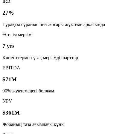
IRR
27%
Тұрақты сұраныс пен жоғары жүктеме арқасында
Өтелім мерзімі
7 yrs
Клиенттермен ұзақ мерзімді шарттар
EBITDA
$71M
90% жүктемедегі болжам
NPV
$361M
Жобаның таза ағымдағы құны