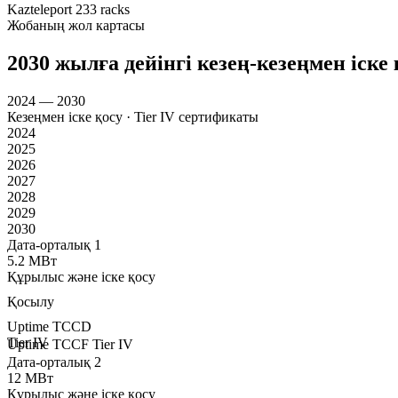
Kazteleport
233 racks
Жобаның жол картасы
2030 жылға дейінгі кезең-кезеңмен іске 
2024 — 2030
Кезеңмен іске қосу · Tier IV сертификаты
2024
2025
2026
2027
2028
2029
2030
Дата-орталық 1
5.2 МВт
Құрылыс және іске қосу
Қосылу
Uptime TCCD
Tier IV
Uptime TCCF Tier IV
Дата-орталық 2
12 МВт
Құрылыс және іске қосу