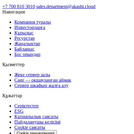
+7 700 810 3010
sales.department@akashi.cloud
Навигация
Компания туралы
Инвесторларға
Құрылыс
Ресурстар
Жаңалықтар
Байланыс
Бос орындар
Қызметтер
Жеке сервер залы
Cage — оқшауланған аймақ
Сервер шкафын жалға алу
Құжаттар
Серіктестер
ESG
Құпиялылық саясаты
Пайдаланушы келісімі
Cookie саясаты
Cookie теңшелімдері