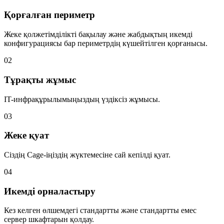
Қорғалған периметр
Жеке қолжетімділікті бақылау және жабдықтың икемді
конфигурациясы бар периметрдің күшейтілген қорғанысы.
02
Тұрақты жұмыс
IT-инфрақұрылымыңыздың үздіксіз жұмысы.
03
Жеке қуат
Сіздің Cage-іңіздің жүктемесіне сай кепілді қуат.
04
Икемді орналастыру
Кез келген өлшемдегі стандартты және стандартты емес
сервер шкафтарын қолдау.