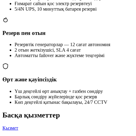
Ғимарат сайын қос электр резервтеуі
5/4N UPS, 10 минуттық батарея резерві
Резерв пен отын
Резервтік генераторлар — 12 сағат автономия
2 отын жеткізушісі, SLA 4 сағат
Автоматты failover және жүктеме теңгерімі
Өрт және қауіпсіздік
Үш деңгейлі өрт анықтау + газбен сөндіру
Барлық сөндіру жүйелерінде қос резерв
Көп деңгейлі қатынас бақылауы, 24/7 CCTV
Басқа қызметтер
Қызмет