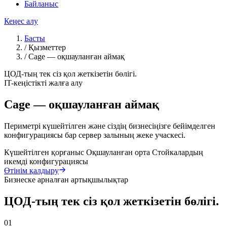
Байланыс
Кеңес алу
Басты
/
Қызметтер
/
Cage — оқшауланған аймақ
ЦОД-тың тек сіз қол жеткізетін бөлігі.
IT-кеңістікті жалға алу
Cage — оқшауланған аймақ
Периметрі күшейтілген және сіздің бизнесіңізге бейімделген
конфигурациясы бар сервер залының жеке учаскесі.
Күшейтілген қорғаныс
Оқшауланған орта
Стойкалардың
икемді конфигурациясы
Өтінім қалдыру
Бизнеске арналған артықшылықтар
ЦОД-тың тек сіз қол жеткізетін бөлігі.
01