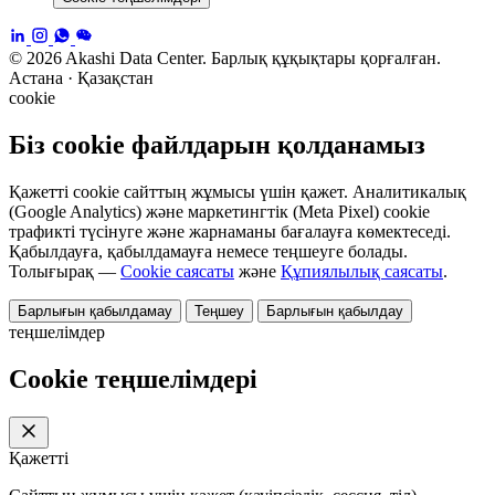
© 2026 Akashi Data Center. Барлық құқықтары қорғалған.
Астана · Қазақстан
cookie
Біз cookie файлдарын қолданамыз
Қажетті cookie сайттың жұмысы үшін қажет. Аналитикалық
(Google Analytics) және маркетингтік (Meta Pixel) cookie
трафикті түсінуге және жарнаманы бағалауға көмектеседі.
Қабылдауға, қабылдамауға немесе теңшеуге болады.
Толығырақ —
Cookie саясаты
және
Құпиялылық саясаты
.
Барлығын қабылдамау
Теңшеу
Барлығын қабылдау
теңшелімдер
Cookie теңшелімдері
Қажетті