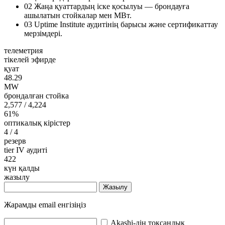
02
Жаңа қуаттардың іске қосылуы — брондауға
ашылатын стойкалар мен МВт.
03
Uptime Institute аудитінің барысы және сертификаттау
мерзімдері.
телеметрия
тікелей эфирде
қуат
48.29
MW
брондалған стойка
2,577
/ 4,224
61%
оптикалық кірістер
4
/ 4
резерв
tier IV аудиті
422
күн қалды
жазылу
Жазылу
Жарамды email енгізіңіз
Akashi-дің тоқсандық