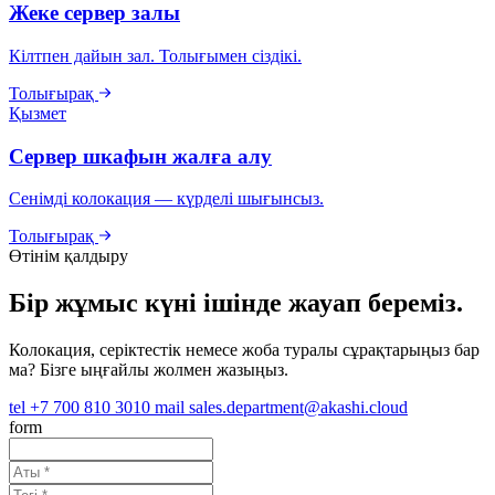
Жеке сервер залы
Кілтпен дайын зал. Толығымен сіздікі.
Толығырақ
Қызмет
Сервер шкафын жалға алу
Сенімді колокация — күрделі шығынсыз.
Толығырақ
Өтінім қалдыру
Бір жұмыс күні ішінде жауап береміз.
Колокация, серіктестік немесе жоба туралы сұрақтарыңыз бар
ма? Бізге ыңғайлы жолмен жазыңыз.
tel
+7 700 810 3010
mail
sales.department@akashi.cloud
form