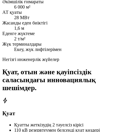
Әкімшілік ғимараты
6 000 м²
АТ қуаты
28 МВт
Жасанды еден биіктігі
1,6 м
Еденге жүктеме
2 т/м²
Жүк терминалдары
Екеу, жүк лифтілерімен
Негізгі инженерлік жүйелер
Қуат, отын және қауіпсіздік
саласындағы инновациялық
шешімдер.
Қуат
Қуатты жеткізудің 2 тәуелсіз кірісі
110 кВ резервтеумен белсенді қуат көздері