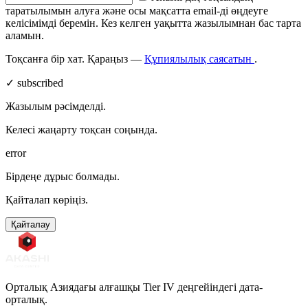
таратылымын алуға және осы мақсатта email-ді өңдеуге
келісімімді беремін. Кез келген уақытта жазылымнан бас тарта
аламын.
Тоқсанға бір хат. Қараңыз —
Құпиялылық саясатын
.
✓ subscribed
Жазылым рәсімделді.
Келесі жаңарту тоқсан соңында.
error
Бірдеңе дұрыс болмады.
Қайталап көріңіз.
Қайталау
Орталық Азиядағы алғашқы Tier IV деңгейіндегі дата-
орталық.