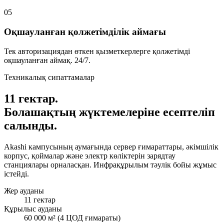
05
Оқшауланған қолжетімділік аймағы
Тек авторизациядан өткен қызметкерлерге қолжетімді
оқшауланған аймақ. 24/7.
Техникалық сипаттамалар
11 гектар.
Болашақтың жүктемелеріне есептеліп
салынды.
Akashi кампусының аумағында сервер ғимараттары, әкімшілік
корпус, қоймалар және электр көліктерін зарядтау
станциялары орналасқан. Инфрақұрылым тәулік бойы жұмыс
істейді.
Жер ауданы
11 гектар
Құрылыс ауданы
60 000 м² (4 ЦОД ғимараты)