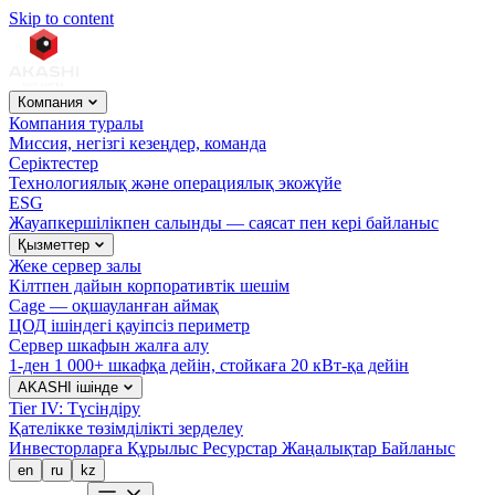
Skip to content
Компания
Компания туралы
Миссия, негізгі кезеңдер, команда
Серіктестер
Технологиялық және операциялық экожүйе
ESG
Жауапкершілікпен салынды — саясат пен кері байланыс
Қызметтер
Жеке сервер залы
Кілтпен дайын корпоративтік шешім
Cage — оқшауланған аймақ
ЦОД ішіндегі қауіпсіз периметр
Сервер шкафын жалға алу
1-ден 1 000+ шкафқа дейін, стойкаға 20 кВт-қа дейін
AKASHI ішінде
Tier IV: Түсіндіру
Қателікке төзімділікті зерделеу
Инвесторларға
Құрылыс
Ресурстар
Жаңалықтар
Байланыс
en
ru
kz