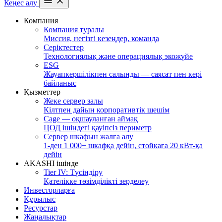
Кеңес алу
Компания
Компания туралы
Миссия, негізгі кезеңдер, команда
Серіктестер
Технологиялық және операциялық экожүйе
ESG
Жауапкершілікпен салынды — саясат пен кері
байланыс
Қызметтер
Жеке сервер залы
Кілтпен дайын корпоративтік шешім
Cage — оқшауланған аймақ
ЦОД ішіндегі қауіпсіз периметр
Сервер шкафын жалға алу
1-ден 1 000+ шкафқа дейін, стойкаға 20 кВт-қа
дейін
AKASHI ішінде
Tier IV: Түсіндіру
Қателікке төзімділікті зерделеу
Инвесторларға
Құрылыс
Ресурстар
Жаңалықтар