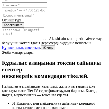
Өтініш түрі
Колокация
Akashi-дің менің өтінімімге жауап
беру үшін жоғарыдағы деректерді өңдеуіне келісемін.
Құпиялылық саясатын
.
Жіберу
Жоба жаңартулары
Құрылыс алаңынан тоқсан сайынғы
есептер —
инженерлік командадан тікелей.
Пайдалануға дайындау кезеңдері, жаңа қуаттардың іске
қосылуы және Tier IV сертификаттаудың барысы. Қысқа,
нақты, маркетингсіз — тоқсанға бір хат.
01
Құрылыс пен пайдалануға дайындау кезеңдері —
нақты күндер мен растамалармен.