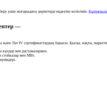
 беру үшін жоғарыдағы деректерді өңдеуіне келісемін.
Құпиялылы
ептер —
 және Tier IV сертификаттаудың барысы. Қысқа, нақты, маркетин
ы күндер мен растамалармен.
 стойкалар мен МВт.
ерзімдері.