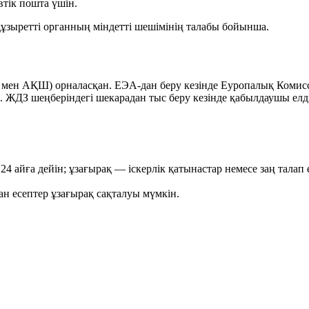
втік пошта үшін.
ұзыретті органның міндетті шешімінің талабы бойынша.
О мен АҚШ) орналасқан. ЕЭА-дан беру кезінде Еуропалық Коми
із. ЖДЗ шеңберіндегі шекарадан тыс беру кезінде қабылдаушы елд
24 айға дейін; ұзағырақ — іскерлік қатынастар немесе заң талап 
ған есептер ұзағырақ сақталуы мүмкін.