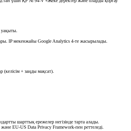
стан үшін ҚР № 94-V «Жеке деректер және оларды қорғау
у уақыты.
лары. IP мекенжайы Google Analytics 4-те жасырылады.
р (келісім + заңды мақсат).
артты шарттық ережелер негізінде тарта алады.
және EU-US Data Privacy Framework-пен реттеледі.