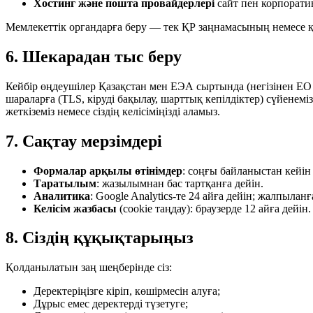
Хостинг және пошта провайдерлері
сайт пен корпорати
Мемлекеттік органдарға беру — тек ҚР заңнамасының немесе қ
6. Шекарадан тыс беру
Кейбір өңдеушілер Қазақстан мен ЕЭА сыртында (негізінен Е
шараларға (TLS, кіруді бақылау, шарттық кепілдіктер) сүйенем
жеткіземіз немесе сіздің келісіміңізді аламыз.
7. Сақтау мерзімдері
Формалар арқылы өтінімдер
: соңғы байланыстан кейін 
Таратылым
: жазылымнан бас тартқанға дейін.
Аналитика
: Google Analytics-те 24 айға дейін; жалпылан
Келісім жазбасы
(cookie таңдау): браузерде 12 айға дейін.
8. Сіздің құқықтарыңыз
Қолданылатын заң шеңберінде сіз:
Деректеріңізге кіріп, көшірмесін алуға;
Дұрыс емес деректерді түзетуге;