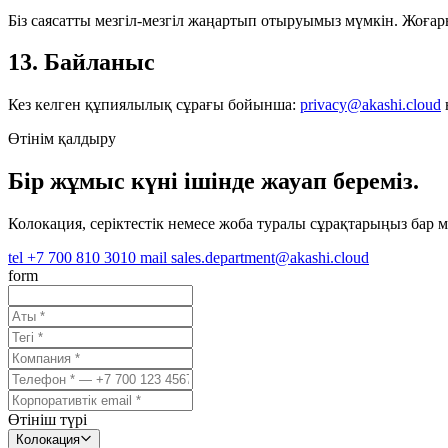
Біз саясатты мезгіл-мезгіл жаңартып отыруымыз мүмкін. Жоғары
13. Байланыс
Кез келген құпиялылық сұрағы бойынша:
privacy@akashi.cloud
Өтінім қалдыру
Бір жұмыс күні ішінде жауап береміз.
Колокация, серіктестік немесе жоба туралы сұрақтарыңыз бар 
tel
+7 700 810 3010
mail
sales.department@akashi.cloud
form
Өтініш түрі
Колокация