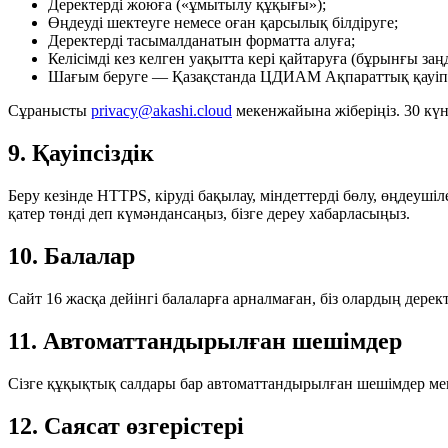
Деректерді жоюға («ұмытылу құқығы»);
Өңдеуді шектеуге немесе оған қарсылық білдіруге;
Деректерді тасымалданатын форматта алуға;
Келісімді кез келген уақытта кері қайтаруға (бұрынғы заң
Шағым беруге — Қазақстанда ЦДИАМ Ақпараттық қауіпсізд
Сұранысты
privacy@akashi.cloud
мекенжайына жіберіңіз. 30 күн
9. Қауіпсіздік
Беру кезінде HTTPS, кіруді бақылау, міндеттерді бөлу, өңдеу
қатер төнді деп күмәндансаңыз, бізге дереу хабарласыңыз.
10. Балалар
Сайт 16 жасқа дейінгі балаларға арналмаған, біз олардың дерек
11. Автоматтандырылған шешімдер
Сізге құқықтық салдары бар автоматтандырылған шешімдер ме
12. Саясат өзгерістері