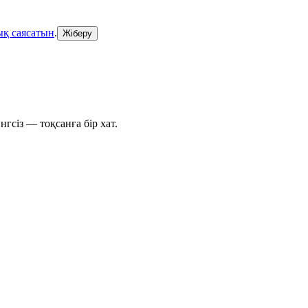
қ саясатын
.
Жіберу
гсіз — тоқсанға бір хат.