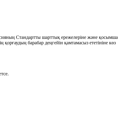
ссияның Стандартты шарттық ережелеріне және қосымша
ің қорғаудың барабар деңгейін қамтамасыз ететініне көз
етсе.