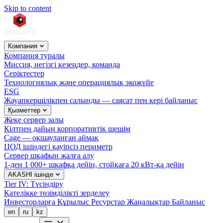
Skip to content
Компания
Компания туралы
Миссия, негізгі кезеңдер, команда
Серіктестер
Технологиялық және операциялық экожүйе
ESG
Жауапкершілікпен салынды — саясат пен кері байланыс
Қызметтер
Жеке сервер залы
Кілтпен дайын корпоративтік шешім
Cage — оқшауланған аймақ
ЦОД ішіндегі қауіпсіз периметр
Сервер шкафын жалға алу
1-ден 1 000+ шкафқа дейін, стойкаға 20 кВт-қа дейін
AKASHI ішінде
Tier IV: Түсіндіру
Қателікке төзімділікті зерделеу
Инвесторларға
Құрылыс
Ресурстар
Жаңалықтар
Байланыс
en
ru
kz