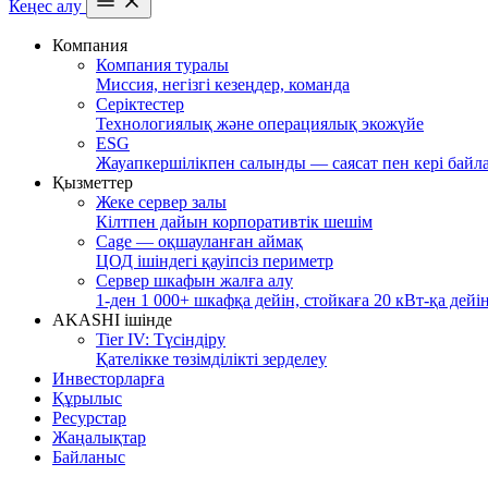
Кеңес алу
Компания
Компания туралы
Миссия, негізгі кезеңдер, команда
Серіктестер
Технологиялық және операциялық экожүйе
ESG
Жауапкершілікпен салынды — саясат пен кері байл
Қызметтер
Жеке сервер залы
Кілтпен дайын корпоративтік шешім
Cage — оқшауланған аймақ
ЦОД ішіндегі қауіпсіз периметр
Сервер шкафын жалға алу
1-ден 1 000+ шкафқа дейін, стойкаға 20 кВт-қа дейі
AKASHI ішінде
Tier IV: Түсіндіру
Қателікке төзімділікті зерделеу
Инвесторларға
Құрылыс
Ресурстар
Жаңалықтар
Байланыс