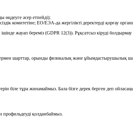
ды өңдеуге әсер етпейді);
ік комитетіне; ЕО/ЕЭА-да жергілікті деректерді қорғау орган
 ішінде жауап береміз (GDPR 12(3)). Рұқсатсыз кіруді болдырма
шілермен шарттар, орынды физикалық және ұйымдастырушылық шар
терін біле тұра жинамаймыз. Бала бізге дерек берген деп ойласа
н профильдеуді қолданбаймыз.