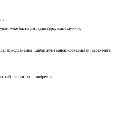
ына.
у үшін жеке басты растауды сұрауымыз мүмкін.
алар қолданамыз. Ешбір жүйе мінсіз қорғалмаған; деректерге
ңыз, хабарласыңыз — өшіреміз.