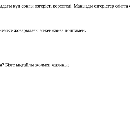
дағы күн соңғы өзгерісті көрсетеді. Маңызды өзгерістер сайтта 
немесе жоғарыдағы мекенжайға поштамен.
ма? Бізге ыңғайлы жолмен жазыңыз.