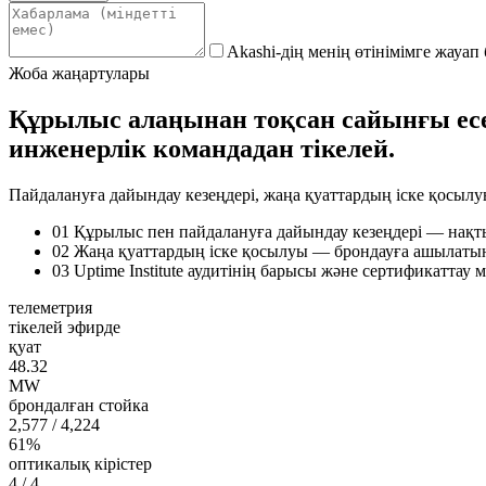
Akashi-дің менің өтінімімге жауап
Жоба жаңартулары
Құрылыс алаңынан тоқсан сайынғы ес
инженерлік командадан тікелей.
Пайдалануға дайындау кезеңдері, жаңа қуаттардың іске қосылуы
01
Құрылыс пен пайдалануға дайындау кезеңдері — нақт
02
Жаңа қуаттардың іске қосылуы — брондауға ашылатын
03
Uptime Institute аудитінің барысы және сертификаттау м
телеметрия
тікелей эфирде
қуат
48.32
MW
брондалған стойка
2,577
/ 4,224
61%
оптикалық кірістер
4
/ 4