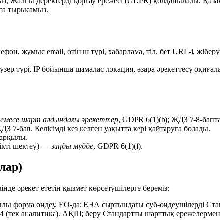
, Жалпы деректерді қорғау ережесі (GDPR) қолданылады. Қазақ
уға тырысамыз.
елефон, жұмыс email, өтініш түрі, хабарлама, тіл, бет URL-і, жібер
раузер түрі, IP бойынша шамалас локация, өзара әрекеттесу оқиға
емесе шарт алдындағы әрекеттер
, GDPR 6(1)(b); ЖДЗ 7-8-бапта
ЖДЗ 7-бап. Келісімді кез келген уақытта кері қайтаруға болады.
 арқылы.
лікті шектеу) —
заңды мүдде
, GDPR 6(1)(f).
лар)
зінде әрекет ететін қызмет көрсетушілерге береміз:
ы форма өңдеу. ЕО-да; ЕЭА сыртындағы суб-өңдеушілерді Станд
 4 (тек аналитика). АҚШ; беру Стандартты шарттық ережелермен 