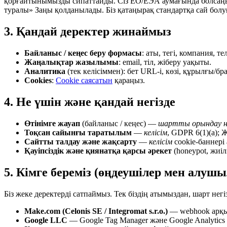
қорғайтынымызды сипаттайды. Сіз ЕО/ЕЭА аумағында болсаңыз
туралы» Заңы қолданылады. Біз қатаңырақ стандартқа сай бол
3. Қандай деректер жинаймыз
Байланыс / кеңес беру формасы
: аты, тегі, компания, т
Жаңалықтар жазылымы
: email, тіл, жіберу уақыты.
Аналитика
(тек келісіммен): бет URL-і, көзі, құрылғы/б
Cookies
:
Cookie саясатын
қараңыз.
4. Не үшін және қандай негізде
Өтінімге жауап
(байланыс / кеңес) —
шартты орындау н
Тоқсан сайынғы таратылым
—
келісім
, GDPR 6(1)(a); 
Сайтты талдау және жақсарту
—
келісім
cookie-баннері
Қауіпсіздік және қиянатқа қарсы әрекет
(honeypot, жиі
5. Кімге береміз (өңдеушілер мен алушы
Біз жеке деректерді сатпаймыз. Тек біздің атымыздан, шарт негі
Make.com (Celonis SE / Integromat s.r.o.)
— webhook арқыл
Google LLC
— Google Tag Manager және Google Analytics