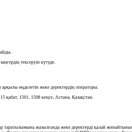
ғайды.
заңгердің тексеруін күтуде.
 арқылы өңделетін жеке деректердің операторы.
5 қабат, 1501, 1508 кеңсе, Астана, Қазақстан.
тар таратылымына жазылғанда жеке деректерді қалай жинайтыны