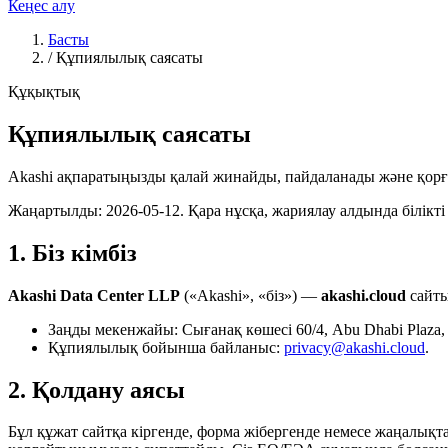
Кеңес алу
Басты
/
Құпиялылық саясаты
Құқықтық
Құпиялылық саясаты
Akashi ақпаратыңызды қалай жинайды, пайдаланады және қор
Жаңартылды: 2026-05-12. Қара нұсқа, жариялау алдында білікті 
1. Біз кімбіз
Akashi Data Center LLP
(«Akashi», «біз») —
akashi.cloud
сайты
Заңды мекенжайы: Сығанақ көшесі 60/4, Abu Dhabi Plaza, 1
Құпиялылық бойынша байланыс:
privacy@akashi.cloud
.
2. Қолдану аясы
Бұл құжат сайтқа кіргенде, форма жібергенде немесе жаңалық