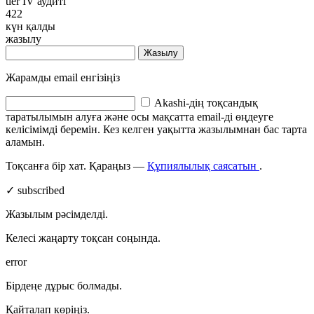
tier IV аудиті
422
күн қалды
жазылу
Жазылу
Жарамды email енгізіңіз
Akashi-дің тоқсандық
таратылымын алуға және осы мақсатта email-ді өңдеуге
келісімімді беремін. Кез келген уақытта жазылымнан бас тарта
аламын.
Тоқсанға бір хат. Қараңыз —
Құпиялылық саясатын
.
✓ subscribed
Жазылым рәсімделді.
Келесі жаңарту тоқсан соңында.
error
Бірдеңе дұрыс болмады.
Қайталап көріңіз.