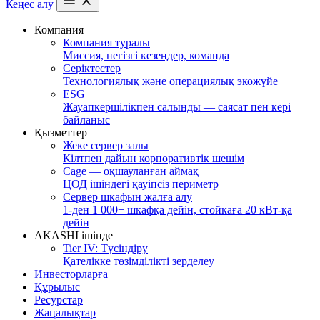
Кеңес алу
Компания
Компания туралы
Миссия, негізгі кезеңдер, команда
Серіктестер
Технологиялық және операциялық экожүйе
ESG
Жауапкершілікпен салынды — саясат пен кері
байланыс
Қызметтер
Жеке сервер залы
Кілтпен дайын корпоративтік шешім
Cage — оқшауланған аймақ
ЦОД ішіндегі қауіпсіз периметр
Сервер шкафын жалға алу
1-ден 1 000+ шкафқа дейін, стойкаға 20 кВт-қа
дейін
AKASHI ішінде
Tier IV: Түсіндіру
Қателікке төзімділікті зерделеу
Инвесторларға
Құрылыс
Ресурстар
Жаңалықтар