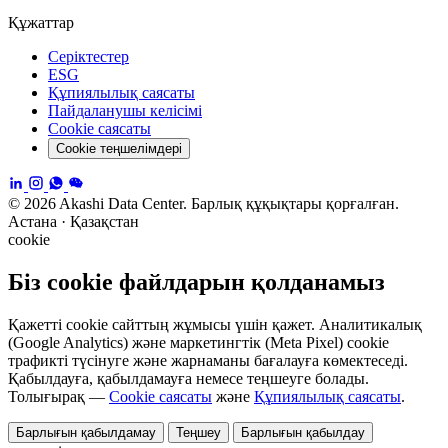
Құжаттар
Серіктестер
ESG
Құпиялылық саясаты
Пайдаланушы келісімі
Cookie саясаты
Cookie теңшелімдері
© 2026 Akashi Data Center. Барлық құқықтары қорғалған.
Астана · Қазақстан
cookie
Біз cookie файлдарын қолданамыз
Қажетті cookie сайттың жұмысы үшін қажет. Аналитикалық
(Google Analytics) және маркетингтік (Meta Pixel) cookie
трафикті түсінуге және жарнаманы бағалауға көмектеседі.
Қабылдауға, қабылдамауға немесе теңшеуге болады.
Толығырақ —
Cookie саясаты
және
Құпиялылық саясаты
.
Барлығын қабылдамау
Теңшеу
Барлығын қабылдау