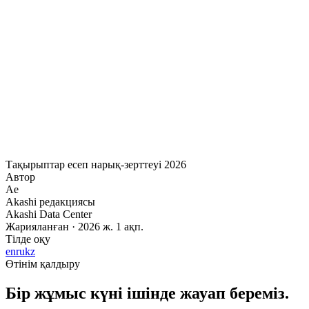
жан-жақты нарық зерттеуі — қуаттың өсуі,
утилизация коэффициенттері, энергия экономикасы,
сұраныс сигналдары және реттеушілік өзгерістер.
Аймақтағы әрбір Tier III+ оператордың бәсекелестік
талдауы мен 2030 жылға дейінгі болжамдар.
Деректердің толық жиынтығы, графиктер мен әдіснама
үшін PDF-ті жүктеп алыңыз.
Тақырыптар
есеп
нарық-зерттеуі
2026
Автор
Ae
Akashi редакциясы
Akashi Data Center
Жарияланған · 2026 ж. 1 ақп.
Тілде оқу
en
ru
kz
Өтінім қалдыру
Бір жұмыс күні ішінде жауап береміз.