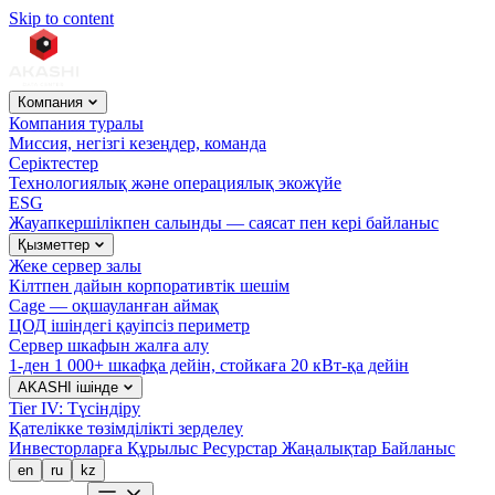
Skip to content
Компания
Компания туралы
Миссия, негізгі кезеңдер, команда
Серіктестер
Технологиялық және операциялық экожүйе
ESG
Жауапкершілікпен салынды — саясат пен кері байланыс
Қызметтер
Жеке сервер залы
Кілтпен дайын корпоративтік шешім
Cage — оқшауланған аймақ
ЦОД ішіндегі қауіпсіз периметр
Сервер шкафын жалға алу
1-ден 1 000+ шкафқа дейін, стойкаға 20 кВт-қа дейін
AKASHI ішінде
Tier IV: Түсіндіру
Қателікке төзімділікті зерделеу
Инвесторларға
Құрылыс
Ресурстар
Жаңалықтар
Байланыс
en
ru
kz