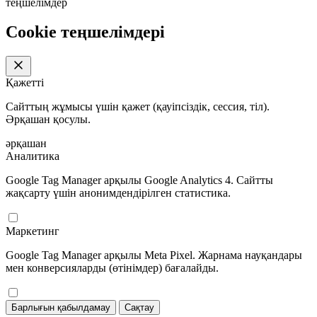
теңшелімдер
Cookie теңшелімдері
Қажетті
Сайттың жұмысы үшін қажет (қауіпсіздік, сессия, тіл).
Әрқашан қосулы.
әрқашан
Аналитика
Google Tag Manager арқылы Google Analytics 4. Сайтты
жақсарту үшін анонимдендірілген статистика.
Маркетинг
Google Tag Manager арқылы Meta Pixel. Жарнама науқандары
мен конверсияларды (өтінімдер) бағалайды.
Барлығын қабылдамау
Сақтау