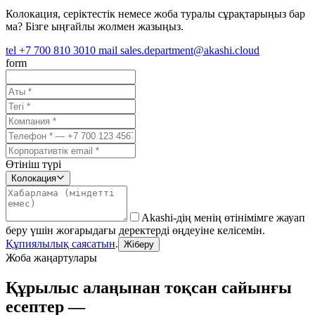
Колокация, серіктестік немесе жоба туралы сұрақтарыңыз бар
ма? Бізге ыңғайлы жолмен жазыңыз.
tel
+7 700 810 3010
mail
sales.department@akashi.cloud
form
Өтініш түрі
Колокация
Akashi-дің менің өтінімімге жауап
беру үшін жоғарыдағы деректерді өңдеуіне келісемін.
Құпиялылық саясатын
.
Жіберу
Жоба жаңартулары
Құрылыс алаңынан тоқсан сайынғы
есептер —