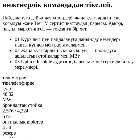
инженерлік командадан тікелей.
Пайдалануға дайындау кезеңдері, жаңа қуаттардың іске
қосылуы және Tier IV сертификаттаудың барысы. Қысқа,
нақты, маркетингсіз — тоқсанға бір хат.
01
Құрылыс пен пайдалануға дайындау кезеңдері —
нақты күндер мен растамалармен.
02
Жаңа қуаттардың іске қосылуы — брондауға
ашылатын стойкалар мен МВт.
03
Uptime Institute аудитінің барысы және сертификаттау
мерзімдері.
телеметрия
тікелей эфирде
қуат
48.32
MW
брондалған стойка
2,576
/ 4,224
61%
оптикалық кірістер
4
/ 4
резерв