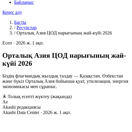
Байланыс
Кеңес алу
Басты
/
Ресурстар
/
Орталық Азия ЦОД нарығының жай-күйі 2026
Есеп
·
2026 ж. 1 ақп.
Орталық Азия ЦОД нарығының жай-
күйі 2026
Біздің флагмандық жылдық талдау — Қазақстан, Өзбекстан
және бүкіл Орталық Азия бойынша қуат, утилизация, энергия
экономикасы мен сұраныс.
Толық есепті жүктеу
(жақында)
Ae
Akashi редакциясы
Akashi Data Center · 2026 ж. 1 ақп.
О
рталық Азияның дата-орталық секторының алғашқы