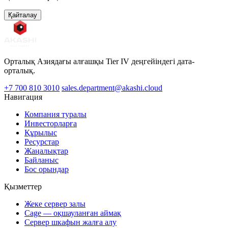
Қайталау
Орталық Азиядағы алғашқы Tier IV деңгейіндегі дата-
орталық.
+7 700 810 3010
sales.department@akashi.cloud
Навигация
Компания туралы
Инвесторларға
Құрылыс
Ресурстар
Жаңалықтар
Байланыс
Бос орындар
Қызметтер
Жеке сервер залы
Cage — оқшауланған аймақ
Сервер шкафын жалға алу