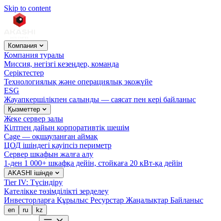
Skip to content
Компания
Компания туралы
Миссия, негізгі кезеңдер, команда
Серіктестер
Технологиялық және операциялық экожүйе
ESG
Жауапкершілікпен салынды — саясат пен кері байланыс
Қызметтер
Жеке сервер залы
Кілтпен дайын корпоративтік шешім
Cage — оқшауланған аймақ
ЦОД ішіндегі қауіпсіз периметр
Сервер шкафын жалға алу
1-ден 1 000+ шкафқа дейін, стойкаға 20 кВт-қа дейін
AKASHI ішінде
Tier IV: Түсіндіру
Қателікке төзімділікті зерделеу
Инвесторларға
Құрылыс
Ресурстар
Жаңалықтар
Байланыс
en
ru
kz