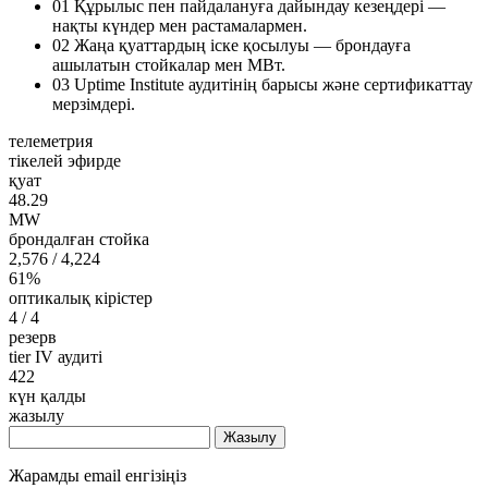
01
Құрылыс пен пайдалануға дайындау кезеңдері —
нақты күндер мен растамалармен.
02
Жаңа қуаттардың іске қосылуы — брондауға
ашылатын стойкалар мен МВт.
03
Uptime Institute аудитінің барысы және сертификаттау
мерзімдері.
телеметрия
тікелей эфирде
қуат
48.29
MW
брондалған стойка
2,576
/ 4,224
61%
оптикалық кірістер
4
/ 4
резерв
tier IV аудиті
422
күн қалды
жазылу
Жазылу
Жарамды email енгізіңіз