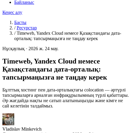
Байланыс
Кеңес алу
Басты
/
Ресурстар
/
Timeweb, Yandex Cloud немесе Қазақстандағы дата-
орталық: тапсырмаңызға не таңдау керек
Нұсқаулық
·
2026 ж. 24 мау.
Timeweb, Yandex Cloud немесе
Қазақстандағы дата-орталық:
тапсырмаңызға не таңдау керек
Бұлттық хостинг пен дата-орталықтағы colocation — әртүрлі
тапсырмаларға арналған инфрақұрылымның түрлі қабаттары.
Әр жағдайда нақты не сатып алатыныңызды және кімге не
сай келетінін талдаймыз.
Vladislav Minkevich