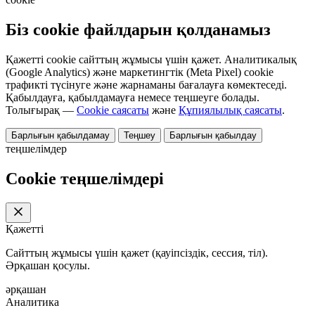
Біз cookie файлдарын қолданамыз
Қажетті cookie сайттың жұмысы үшін қажет. Аналитикалық
(Google Analytics) және маркетингтік (Meta Pixel) cookie
трафикті түсінуге және жарнаманы бағалауға көмектеседі.
Қабылдауға, қабылдамауға немесе теңшеуге болады.
Толығырақ —
Cookie саясаты
және
Құпиялылық саясаты
.
Барлығын қабылдамау
Теңшеу
Барлығын қабылдау
теңшелімдер
Cookie теңшелімдері
Қажетті
Сайттың жұмысы үшін қажет (қауіпсіздік, сессия, тіл).
Әрқашан қосулы.
әрқашан
Аналитика