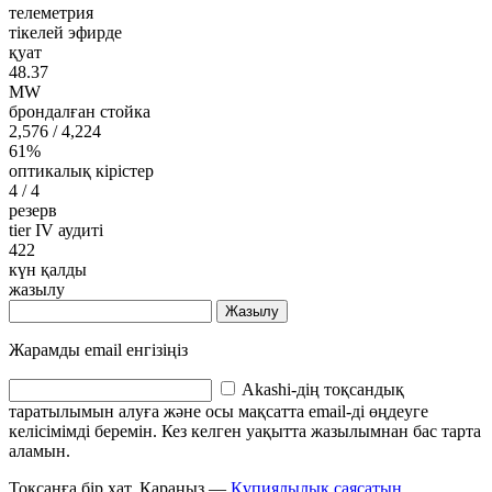
телеметрия
тікелей эфирде
қуат
48.37
MW
брондалған стойка
2,576
/ 4,224
61%
оптикалық кірістер
4
/ 4
резерв
tier IV аудиті
422
күн қалды
жазылу
Жазылу
Жарамды email енгізіңіз
Akashi-дің тоқсандық
таратылымын алуға және осы мақсатта email-ді өңдеуге
келісімімді беремін. Кез келген уақытта жазылымнан бас тарта
аламын.
Тоқсанға бір хат. Қараңыз —
Құпиялылық саясатын
.