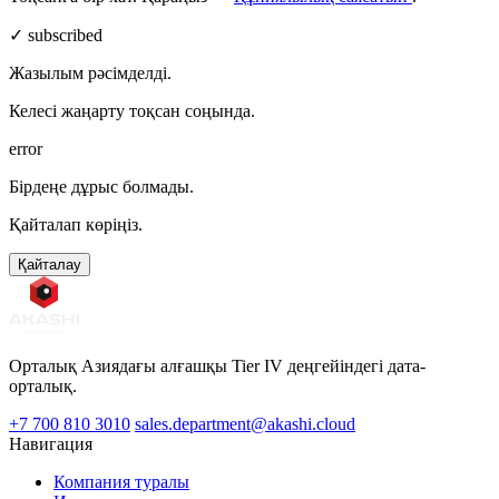
✓ subscribed
Жазылым рәсімделді.
Келесі жаңарту тоқсан соңында.
error
Бірдеңе дұрыс болмады.
Қайталап көріңіз.
Қайталау
Орталық Азиядағы алғашқы Tier IV деңгейіндегі дата-
орталық.
+7 700 810 3010
sales.department@akashi.cloud
Навигация
Компания туралы