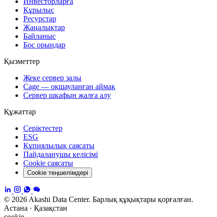
Инвесторларға
Құрылыс
Ресурстар
Жаңалықтар
Байланыс
Бос орындар
Қызметтер
Жеке сервер залы
Cage — оқшауланған аймақ
Сервер шкафын жалға алу
Құжаттар
Серіктестер
ESG
Құпиялылық саясаты
Пайдаланушы келісімі
Cookie саясаты
Cookie теңшелімдері
© 2026 Akashi Data Center. Барлық құқықтары қорғалған.
Астана · Қазақстан
cookie