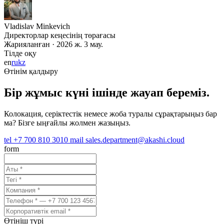
Vladislav Minkevich
Директорлар кеңесінің төрағасы
Жарияланған · 2026 ж. 3 мау.
Тілде оқу
en
ru
kz
Өтінім қалдыру
Бір жұмыс күні ішінде жауап береміз.
Колокация, серіктестік немесе жоба туралы сұрақтарыңыз бар
ма? Бізге ыңғайлы жолмен жазыңыз.
tel
+7 700 810 3010
mail
sales.department@akashi.cloud
form
Өтініш түрі