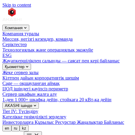
Skip to content
Компания
Компания туралы
Миссия, негізгі кезеңдер, команда
Серіктестер
Технологиялық және операциялық экожүйе
ESG
Жауапкершілікпен салынды — саясат пен кері байланыс
Қызметтер
Жеке сервер залы
Кілтпен дайын корпоративтік шешім
Cage — оқшауланған аймақ
ЦОД ішіндегі қауіпсіз периметр
Сервер шкафын жалға алу
1-ден 1 000+ шкафқа дейін, стойкаға 20 кВт-қа дейін
AKASHI ішінде
Tier IV: Түсіндіру
Қателікке төзімділікті зерделеу
Инвесторларға
Құрылыс
Ресурстар
Жаңалықтар
Байланыс
en
ru
kz