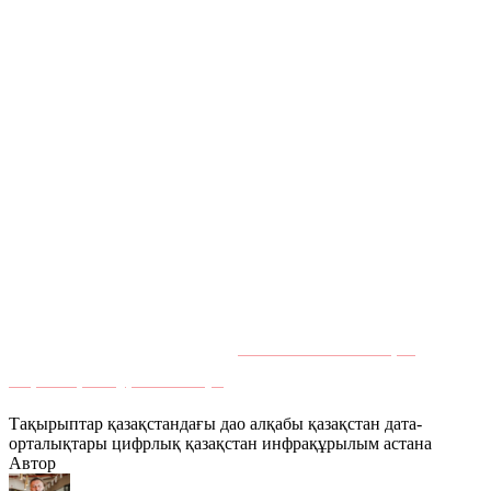
Қазақстанның энергетикалық жүйесі ТМД-дағы ең
ірілердің бірі, алуан түрлі генерациямен (көмір, газ, ГЭС,
жаңартылатын энергия көздері). Tier III/IV деңгейіндегі
корпоративтік ДДО-лар сонымен қатар сыртқы
үзілістердің жабдықтың жұмысына әсерін толықтай
жоятын қуатты резервтеуді (ДГҚ, ҮЖЖ) қамтамасыз
етеді.
Қазақстанның жетекші дата-орталығында серверлер
орналастырғыңыз келе ме?
Akashi-дегі колокация
шарттары туралы біліңіз
— Tier IV, Астана.
Тақырыптар
қазақстандағы дао алқабы
қазақстан дата-
орталықтары
цифрлық қазақстан
инфрақұрылым
астана
Автор