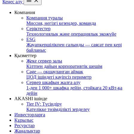
Кеңес алу
Компания
Компания туралы
Миссия, негізгі кезеңдер, команда
Серіктестер
Технологиялық және операциялық экожүйе
ESG
Жауапкершілікпен салынды — саясат пен кері
байланыс
Қызметтер
Жеке сервер залы
Кілтпен дайын корпоративтік шешім
Cage — оқшауланған аймақ
ЦОД ішіндегі қауіпсіз периметр
Сервер шкафын жалға алу
1-ден 1 000+ шкафқа дейін, стойкаға 20 кВт-қа
дейін
AKASHI ішінде
Tier IV: Түсіндіру
Қателікке төзімділікті зерделеу
Инвесторларға
Құрылыс
Ресурстар
Жаңалықтар