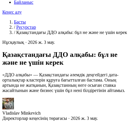
Байланыс
Кеңес алу
Басты
/
Ресурстар
/
Қазақстандағы ДДО алқабы: бұл не және не үшін керек
Нұсқаулық
·
2026 ж. 3 мау.
Қазақстандағы ДДО алқабы: бұл не
және не үшін керек
«ДДО алқабы» — Қазақстандағы әлемдік деңгейдегі дата-
орталықтар кластерін құруға бағытталған бастама. Оның
артында не жатқанын, Қазақстанның неге осыған ставка
жасайтынын және бизнес үшін бұл нені білдіретінін айтамыз.
Vladislav Minkevich
Директорлар кеңесінің төрағасы · 2026 ж. 3 мау.