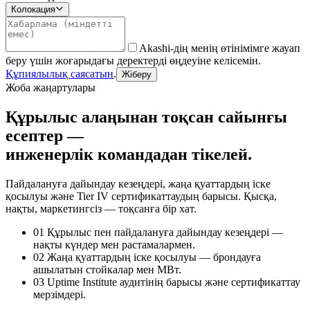
Колокация
Akashi-дің менің өтінімімге жауап
беру үшін жоғарыдағы деректерді өңдеуіне келісемін.
Құпиялылық саясатын
.
Жіберу
Жоба жаңартулары
Құрылыс алаңынан тоқсан сайынғы
есептер —
инженерлік командадан тікелей.
Пайдалануға дайындау кезеңдері, жаңа қуаттардың іске
қосылуы және Tier IV сертификаттаудың барысы. Қысқа,
нақты, маркетингсіз — тоқсанға бір хат.
01
Құрылыс пен пайдалануға дайындау кезеңдері —
нақты күндер мен растамалармен.
02
Жаңа қуаттардың іске қосылуы — брондауға
ашылатын стойкалар мен МВт.
03
Uptime Institute аудитінің барысы және сертификаттау
мерзімдері.