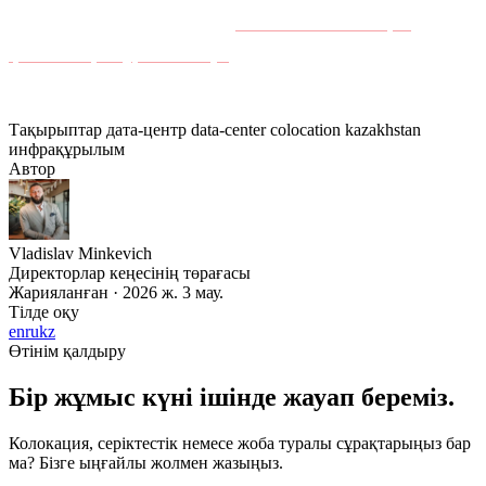
орналастырғыңыз келе ме?
Akashi-дегі колокация
қызметтері туралы біліңіз
немесе өтінім қалдырыңыз —
біздің инженерлер бір жұмыс күні ішінде жауап береді.
Тақырыптар
дата-центр
data-center
colocation
kazakhstan
инфрақұрылым
Автор
Vladislav Minkevich
Директорлар кеңесінің төрағасы
Жарияланған · 2026 ж. 3 мау.
Тілде оқу
en
ru
kz
Өтінім қалдыру
Бір жұмыс күні ішінде жауап береміз.
Колокация, серіктестік немесе жоба туралы сұрақтарыңыз бар
ма? Бізге ыңғайлы жолмен жазыңыз.