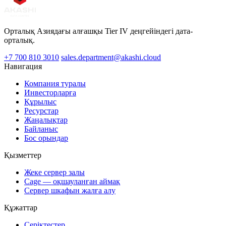
Орталық Азиядағы алғашқы Tier IV деңгейіндегі дата-
орталық.
+7 700 810 3010
sales.department@akashi.cloud
Навигация
Компания туралы
Инвесторларға
Құрылыс
Ресурстар
Жаңалықтар
Байланыс
Бос орындар
Қызметтер
Жеке сервер залы
Cage — оқшауланған аймақ
Сервер шкафын жалға алу
Құжаттар
Серіктестер