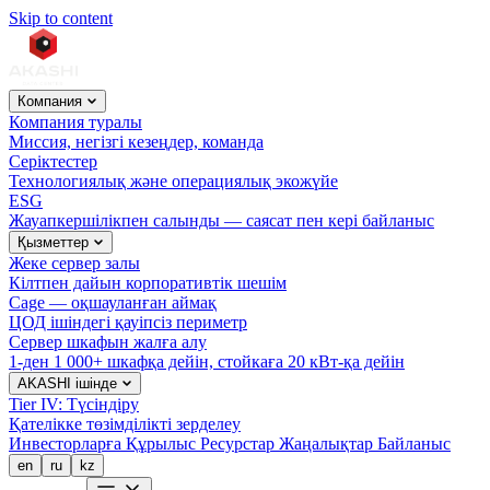
Skip to content
Компания
Компания туралы
Миссия, негізгі кезеңдер, команда
Серіктестер
Технологиялық және операциялық экожүйе
ESG
Жауапкершілікпен салынды — саясат пен кері байланыс
Қызметтер
Жеке сервер залы
Кілтпен дайын корпоративтік шешім
Cage — оқшауланған аймақ
ЦОД ішіндегі қауіпсіз периметр
Сервер шкафын жалға алу
1-ден 1 000+ шкафқа дейін, стойкаға 20 кВт-қа дейін
AKASHI ішінде
Tier IV: Түсіндіру
Қателікке төзімділікті зерделеу
Инвесторларға
Құрылыс
Ресурстар
Жаңалықтар
Байланыс
en
ru
kz