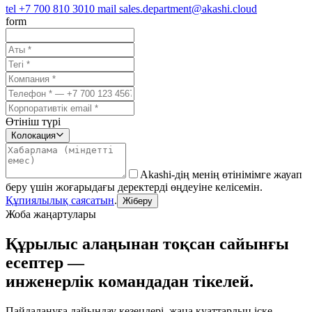
tel
+7 700 810 3010
mail
sales.department@akashi.cloud
form
Өтініш түрі
Колокация
Akashi-дің менің өтінімімге жауап
беру үшін жоғарыдағы деректерді өңдеуіне келісемін.
Құпиялылық саясатын
.
Жіберу
Жоба жаңартулары
Құрылыс алаңынан тоқсан сайынғы
есептер —
инженерлік командадан тікелей.
Пайдалануға дайындау кезеңдері, жаңа қуаттардың іске