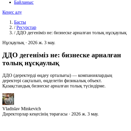
Байланыс
Кеңес алу
Басты
/
Ресурстар
/
ДДО дегеніміз не: бизнеске арналған толық нұсқаулық
Нұсқаулық
·
2026 ж. 3 мау.
ДДО дегеніміз не: бизнеске арналған
толық нұсқаулық
ДДО (деректерді өңдеу орталығы) — компаниялардың
деректері сақталып, өңделетін физикалық объект.
Қазақстандық бизнеске арналған толық түсіндірме.
Vladislav Minkevich
Директорлар кеңесінің төрағасы · 2026 ж. 3 мау.
«Д
еректеріміз бұлтта» немесе «сервер дата-