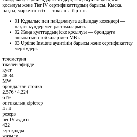
қосылуы және Tier IV сертификаттаудың барысы. Қысқа,
нақты, маркетингсіз — тоқсанға бір хат.
01
Құрылыс пен пайдалануға дайындау кезеңдері —
нақты күндер мен растамалармен.
02
Жаңа қуаттардың іске қосылуы — брондауға
ашылатын стойкалар мен МВт.
03
Uptime Institute аудитінің барысы және сертификаттау
мерзімдері.
телеметрия
тікелей эфирде
қуат
48.34
MW
брондалған стойка
2,576
/ 4,224
61%
оптикалық кірістер
4
/ 4
резерв
tier IV аудиті
422
күн қалды
жазылу