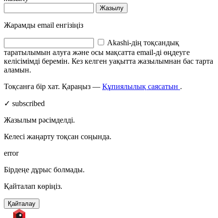
Жазылу
Жарамды email енгізіңіз
Akashi-дің тоқсандық
таратылымын алуға және осы мақсатта email-ді өңдеуге
келісімімді беремін. Кез келген уақытта жазылымнан бас тарта
аламын.
Тоқсанға бір хат. Қараңыз —
Құпиялылық саясатын
.
✓ subscribed
Жазылым рәсімделді.
Келесі жаңарту тоқсан соңында.
error
Бірдеңе дұрыс болмады.
Қайталап көріңіз.
Қайталау