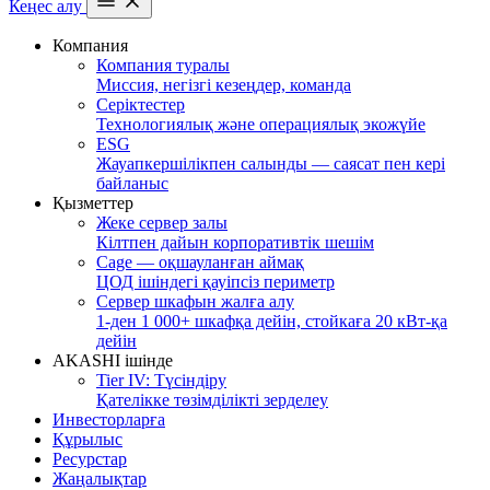
Кеңес алу
Компания
Компания туралы
Миссия, негізгі кезеңдер, команда
Серіктестер
Технологиялық және операциялық экожүйе
ESG
Жауапкершілікпен салынды — саясат пен кері
байланыс
Қызметтер
Жеке сервер залы
Кілтпен дайын корпоративтік шешім
Cage — оқшауланған аймақ
ЦОД ішіндегі қауіпсіз периметр
Сервер шкафын жалға алу
1-ден 1 000+ шкафқа дейін, стойкаға 20 кВт-қа
дейін
AKASHI ішінде
Tier IV: Түсіндіру
Қателікке төзімділікті зерделеу
Инвесторларға
Құрылыс
Ресурстар
Жаңалықтар