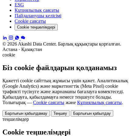
ESG
Құпиялылық саясаты
Пайдаланушы келісімі
Cookie саясаты
Cookie теңшелімдері
© 2026 Akashi Data Center. Барлық құқықтары қорғалған.
Астана · Қазақстан
cookie
Біз cookie файлдарын қолданамыз
Қажетті cookie сайттың жұмысы үшін қажет. Аналитикалық
(Google Analytics) және маркетингтік (Meta Pixel) cookie
трафикті түсінуге және жарнаманы бағалауға көмектеседі.
Қабылдауға, қабылдамауға немесе теңшеуге болады.
Толығырақ —
Cookie саясаты
және
Құпиялылық саясаты
.
Барлығын қабылдамау
Теңшеу
Барлығын қабылдау
теңшелімдер
Cookie теңшелімдері