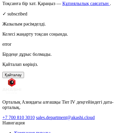
Тоқсанға бір хат. Қараңыз —
Құпиялылық саясатын
.
✓ subscribed
Жазылым рәсімделді.
Келесі жаңарту тоқсан соңында.
error
Бірдеңе дұрыс болмады.
Қайталап көріңіз.
Қайталау
Орталық Азиядағы алғашқы Tier IV деңгейіндегі дата-
орталық.
+7 700 810 3010
sales.department@akashi.cloud
Навигация
Компания туралы