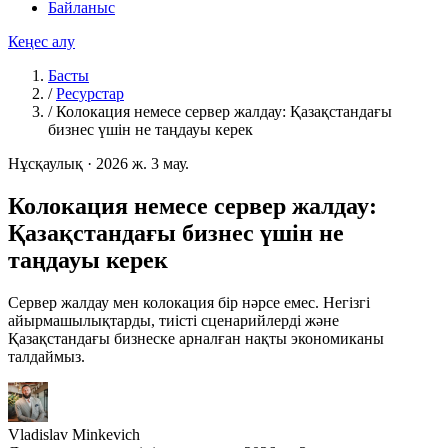
Байланыс
Кеңес алу
Басты
/
Ресурстар
/
Колокация немесе сервер жалдау: Қазақстандағы
бизнес үшін не таңдауы керек
Нұсқаулық
·
2026 ж. 3 мау.
Колокация немесе сервер жалдау:
Қазақстандағы бизнес үшін не
таңдауы керек
Сервер жалдау мен колокация бір нәрсе емес. Негізгі
айырмашылықтарды, тиісті сценарийлерді және
Қазақстандағы бизнеске арналған нақты экономиканы
талдаймыз.
Vladislav Minkevich