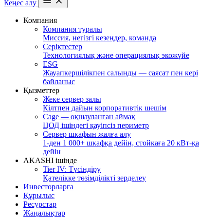
Кеңес алу
Компания
Компания туралы
Миссия, негізгі кезеңдер, команда
Серіктестер
Технологиялық және операциялық экожүйе
ESG
Жауапкершілікпен салынды — саясат пен кері
байланыс
Қызметтер
Жеке сервер залы
Кілтпен дайын корпоративтік шешім
Cage — оқшауланған аймақ
ЦОД ішіндегі қауіпсіз периметр
Сервер шкафын жалға алу
1-ден 1 000+ шкафқа дейін, стойкаға 20 кВт-қа
дейін
AKASHI ішінде
Tier IV: Түсіндіру
Қателікке төзімділікті зерделеу
Инвесторларға
Құрылыс
Ресурстар
Жаңалықтар