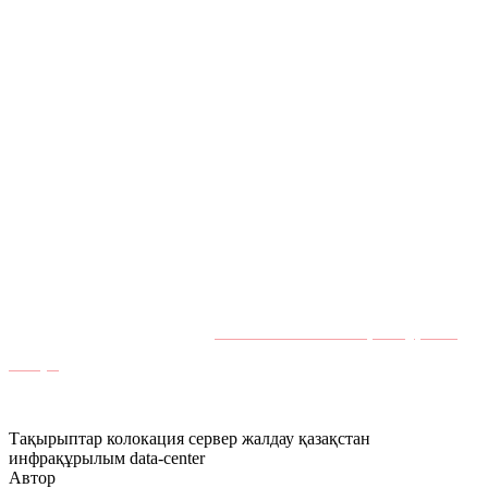
Көптеген тапсырмалар үшін жоқ. Серверді
IPMI/iDRAC/iLO, KVM-over-IP арқылы қашықтан
басқарасыз. Физикалық қол жеткізу қажет болса —
дискіні ауыстыру, қайта коммутация жасау — ДДО remote
hands қызметін ұсынады немесе сүйемелдеумен барып
кетуді ұйымдастырады.
Қазақстандағы инфрақұрылымыңыз үшін колокацияны
қарастырып жүрсіз бе?
Akashi-дегі колокация туралы
біліңіз
немесе бізге хабарласыңыз — конфигурацияңыз
бойынша құнды есептейміз.
Тақырыптар
колокация
сервер жалдау
қазақстан
инфрақұрылым
data-center
Автор