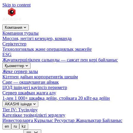
Skip to content
Компания
Компания туралы
Миссия, негізгі кезеңдер, команда
Серіктестер
Технологиялық және операциялық экожүйе
ESG
Жауапкершілікпен салынды — саясат пен кері байланыс
Қызметтер
Жеке сервер залы
Кілтпен дайын корпоративтік шешім
Cage — оқшауланған аймақ
ЦОД ішіндегі қауіпсіз периметр
Сервер шкафын жалға алу
1-ден 1 000+ шкафқа дейін, стойкаға 20 кВт-қа дейін
AKASHI ішінде
Tier IV: Түсіндіру
Қателікке төзімділікті зерделеу
Инвесторларға
Құрылыс
Ресурстар
Жаңалықтар
Байланыс
en
ru
kz