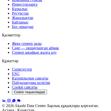
Инвесторларға
Құрылыс
Ресурстар
Жаңалықтар
Байланыс
Бос орындар
Қызметтер
Жеке сервер залы
Cage — оқшауланған аймақ
Сервер шкафын жалға алу
Құжаттар
Серіктестер
ESG
Құпиялылық саясаты
Пайдаланушы келісімі
Cookie саясаты
Cookie теңшелімдері
© 2026 Akashi Data Center. Барлық құқықтары қорғалған.
Астана · Қазақстан