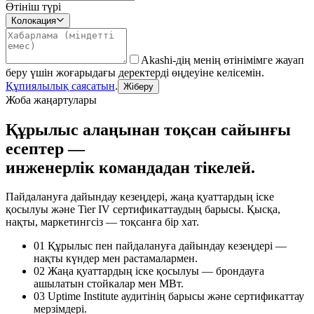
Өтініш түрі
Колокация
Akashi-дің менің өтінімімге жауап
беру үшін жоғарыдағы деректерді өңдеуіне келісемін.
Құпиялылық саясатын
.
Жіберу
Жоба жаңартулары
Құрылыс алаңынан тоқсан сайынғы
есептер —
инженерлік командадан тікелей.
Пайдалануға дайындау кезеңдері, жаңа қуаттардың іске
қосылуы және Tier IV сертификаттаудың барысы. Қысқа,
нақты, маркетингсіз — тоқсанға бір хат.
01
Құрылыс пен пайдалануға дайындау кезеңдері —
нақты күндер мен растамалармен.
02
Жаңа қуаттардың іске қосылуы — брондауға
ашылатын стойкалар мен МВт.
03
Uptime Institute аудитінің барысы және сертификаттау
мерзімдері.