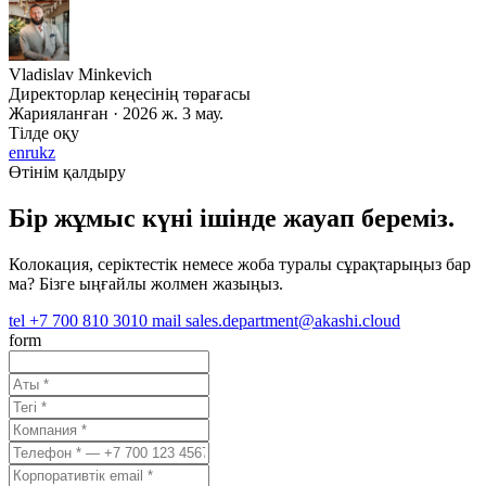
Vladislav Minkevich
Директорлар кеңесінің төрағасы
Жарияланған · 2026 ж. 3 мау.
Тілде оқу
en
ru
kz
Өтінім қалдыру
Бір жұмыс күні ішінде жауап береміз.
Колокация, серіктестік немесе жоба туралы сұрақтарыңыз бар
ма? Бізге ыңғайлы жолмен жазыңыз.
tel
+7 700 810 3010
mail
sales.department@akashi.cloud
form