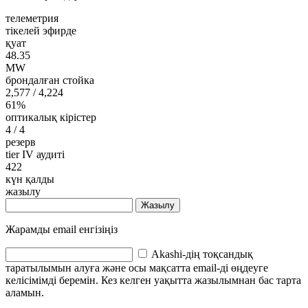
телеметрия
тікелей эфирде
қуат
48.35
MW
брондалған стойка
2,577
/ 4,224
61%
оптикалық кірістер
4
/ 4
резерв
tier IV аудиті
422
күн қалды
жазылу
Жазылу
Жарамды email енгізіңіз
Akashi-дің тоқсандық
таратылымын алуға және осы мақсатта email-ді өңдеуге
келісімімді беремін. Кез келген уақытта жазылымнан бас тарта
аламын.