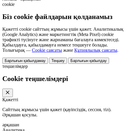
cookie
Біз cookie файлдарын қолданамыз
Қажетті cookie сайттың жұмысы үшін қажет. Аналитикалық
(Google Analytics) және маркетингтік (Meta Pixel) cookie
трафикті түсінуге және жарнаманы бағалауға көмектеседі.
Қабылдауға, қабылдамауға немесе теңшеуге болады.
Толығырақ —
Cookie саясаты
және
Құпиялылық саясаты
.
Барлығын қабылдамау
Теңшеу
Барлығын қабылдау
теңшелімдер
Cookie теңшелімдері
Қажетті
Сайттың жұмысы үшін қажет (қауіпсіздік, сессия, тіл).
Әрқашан қосулы.
әрқашан
Аналитика