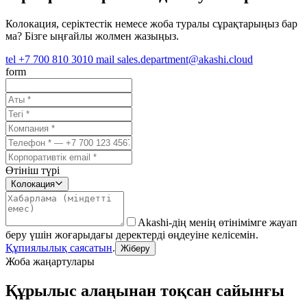
Колокация, серіктестік немесе жоба туралы сұрақтарыңыз бар
ма? Бізге ыңғайлы жолмен жазыңыз.
tel
+7 700 810 3010
mail
sales.department@akashi.cloud
form
Өтініш түрі
Колокация
Akashi-дің менің өтінімімге жауап
беру үшін жоғарыдағы деректерді өңдеуіне келісемін.
Құпиялылық саясатын
.
Жіберу
Жоба жаңартулары
Құрылыс алаңынан тоқсан сайынғы