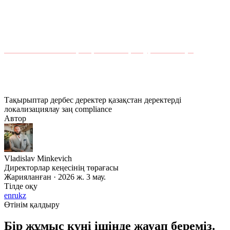
Деректерді локализациялау талаптарына сәйкес
Қазақстандағы дата-орталықты іздеп жүрсіз бе?
Akashi-дегі колокация қызметтері туралы біліңіз
—
compliance үшін толық құжаттамасы бар Астанадағы
Tier IV объект.
Тақырыптар
дербес деректер
қазақстан
деректерді
локализациялау
заң
compliance
Автор
Vladislav Minkevich
Директорлар кеңесінің төрағасы
Жарияланған · 2026 ж. 3 мау.
Тілде оқу
en
ru
kz
Өтінім қалдыру
Бір жұмыс күні ішінде жауап береміз.