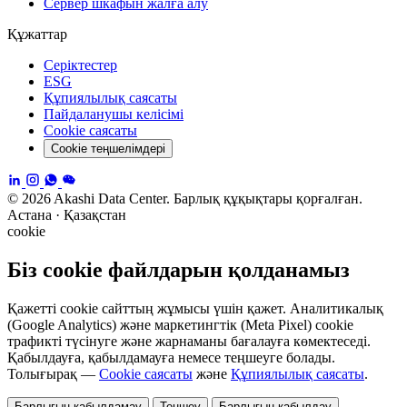
Сервер шкафын жалға алу
Құжаттар
Серіктестер
ESG
Құпиялылық саясаты
Пайдаланушы келісімі
Cookie саясаты
Cookie теңшелімдері
© 2026 Akashi Data Center. Барлық құқықтары қорғалған.
Астана · Қазақстан
cookie
Біз cookie файлдарын қолданамыз
Қажетті cookie сайттың жұмысы үшін қажет. Аналитикалық
(Google Analytics) және маркетингтік (Meta Pixel) cookie
трафикті түсінуге және жарнаманы бағалауға көмектеседі.
Қабылдауға, қабылдамауға немесе теңшеуге болады.
Толығырақ —
Cookie саясаты
және
Құпиялылық саясаты
.
Барлығын қабылдамау
Теңшеу
Барлығын қабылдау