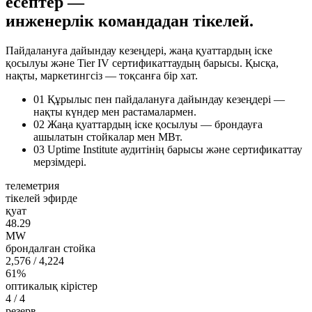
есептер —
инженерлік командадан тікелей.
Пайдалануға дайындау кезеңдері, жаңа қуаттардың іске
қосылуы және Tier IV сертификаттаудың барысы. Қысқа,
нақты, маркетингсіз — тоқсанға бір хат.
01
Құрылыс пен пайдалануға дайындау кезеңдері —
нақты күндер мен растамалармен.
02
Жаңа қуаттардың іске қосылуы — брондауға
ашылатын стойкалар мен МВт.
03
Uptime Institute аудитінің барысы және сертификаттау
мерзімдері.
телеметрия
тікелей эфирде
қуат
48.28
MW
брондалған стойка
2,576
/ 4,224
61%
оптикалық кірістер
4
/ 4
резерв