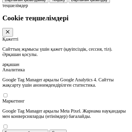
теңшелімдер
Cookie теңшелімдері
Қажетті
Сайттың жұмысы үшін қажет (қауіпсіздік, сессия, тіл).
Әрқашан қосулы.
әрқашан
Аналитика
Google Tag Manager арқылы Google Analytics 4. Сайтты
жақсарту үшін анонимдендірілген статистика.
Маркетинг
Google Tag Manager арқылы Meta Pixel. Жарнама науқандары
мен конверсияларды (өтінімдер) бағалайды.