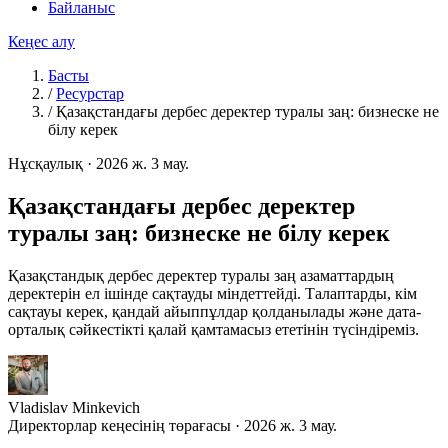
Байланыс
Кеңес алу
Басты
/
Ресурстар
/
Қазақстандағы дербес деректер туралы заң: бизнеске не
білу керек
Нұсқаулық
·
2026 ж. 3 мау.
Қазақстандағы дербес деректер
туралы заң: бизнеске не білу керек
Қазақстандық дербес деректер туралы заң азаматтардың
деректерін ел ішінде сақтауды міндеттейді. Талаптарды, кім
сақтауы керек, қандай айыппұлдар қолданылады және дата-
орталық сәйкестікті қалай қамтамасыз ететінін түсіндіреміз.
Vladislav Minkevich
Директорлар кеңесінің төрағасы · 2026 ж. 3 мау.