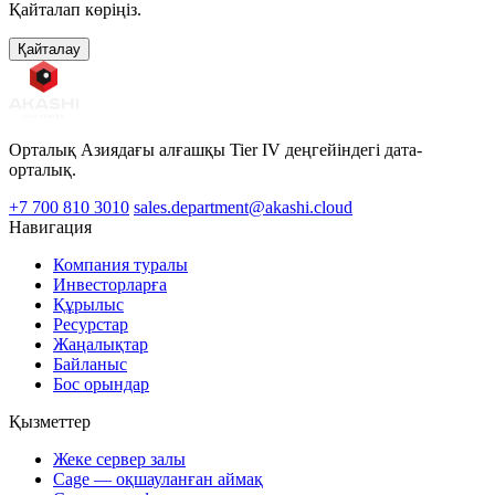
Қайталап көріңіз.
Қайталау
Орталық Азиядағы алғашқы Tier IV деңгейіндегі дата-
орталық.
+7 700 810 3010
sales.department@akashi.cloud
Навигация
Компания туралы
Инвесторларға
Құрылыс
Ресурстар
Жаңалықтар
Байланыс
Бос орындар
Қызметтер
Жеке сервер залы
Cage — оқшауланған аймақ