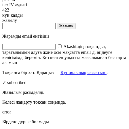
tier IV аудиті
422
күн қалды
жазылу
Жазылу
Жарамды email енгізіңіз
Akashi-дің тоқсандық
таратылымын алуға және осы мақсатта email-ді өңдеуге
келісімімді беремін. Кез келген уақытта жазылымнан бас тарта
аламын.
Тоқсанға бір хат. Қараңыз —
Құпиялылық саясатын
.
✓ subscribed
Жазылым рәсімделді.
Келесі жаңарту тоқсан соңында.
error
Бірдеңе дұрыс болмады.