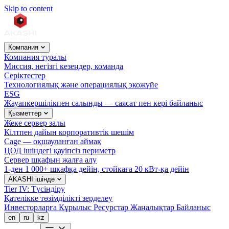
Skip to content
Компания
Компания туралы
Миссия, негізгі кезеңдер, команда
Серіктестер
Технологиялық және операциялық экожүйе
ESG
Жауапкершілікпен салынды — саясат пен кері байланыс
Қызметтер
Жеке сервер залы
Кілтпен дайын корпоративтік шешім
Cage — оқшауланған аймақ
ЦОД ішіндегі қауіпсіз периметр
Сервер шкафын жалға алу
1-ден 1 000+ шкафқа дейін, стойкаға 20 кВт-қа дейін
AKASHI ішінде
Tier IV: Түсіндіру
Қателікке төзімділікті зерделеу
Инвесторларға
Құрылыс
Ресурстар
Жаңалықтар
Байланыс
en
ru
kz