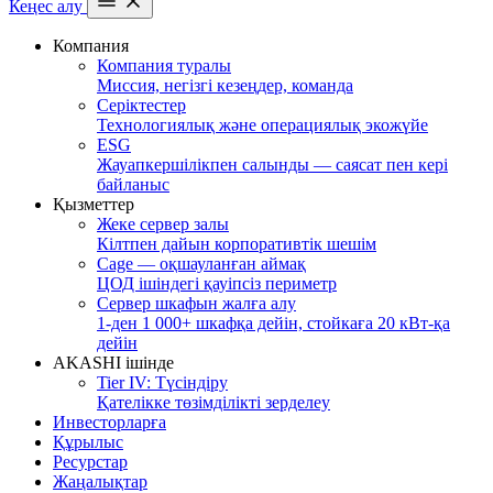
Кеңес алу
Компания
Компания туралы
Миссия, негізгі кезеңдер, команда
Серіктестер
Технологиялық және операциялық экожүйе
ESG
Жауапкершілікпен салынды — саясат пен кері
байланыс
Қызметтер
Жеке сервер залы
Кілтпен дайын корпоративтік шешім
Cage — оқшауланған аймақ
ЦОД ішіндегі қауіпсіз периметр
Сервер шкафын жалға алу
1-ден 1 000+ шкафқа дейін, стойкаға 20 кВт-қа
дейін
AKASHI ішінде
Tier IV: Түсіндіру
Қателікке төзімділікті зерделеу
Инвесторларға
Құрылыс
Ресурстар
Жаңалықтар