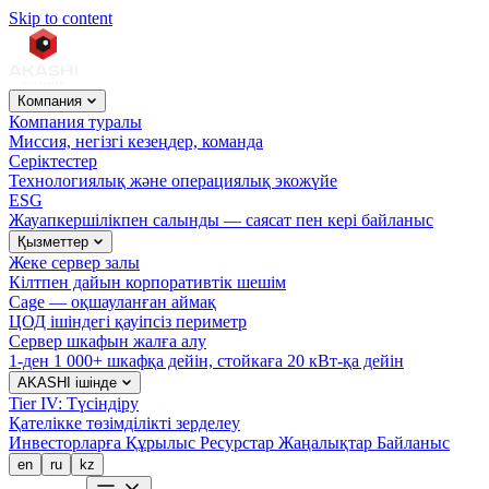
Skip to content
Компания
Компания туралы
Миссия, негізгі кезеңдер, команда
Серіктестер
Технологиялық және операциялық экожүйе
ESG
Жауапкершілікпен салынды — саясат пен кері байланыс
Қызметтер
Жеке сервер залы
Кілтпен дайын корпоративтік шешім
Cage — оқшауланған аймақ
ЦОД ішіндегі қауіпсіз периметр
Сервер шкафын жалға алу
1-ден 1 000+ шкафқа дейін, стойкаға 20 кВт-қа дейін
AKASHI ішінде
Tier IV: Түсіндіру
Қателікке төзімділікті зерделеу
Инвесторларға
Құрылыс
Ресурстар
Жаңалықтар
Байланыс
en
ru
kz