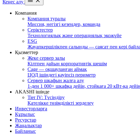
Кеңес алу
Компания
Компания туралы
Миссия, негізгі кезеңдер, команда
Серіктестер
Технологиялық және операциялық экожүйе
ESG
Жауапкершілікпен салынды — саясат пен кері байл
Қызметтер
Жеке сервер залы
Кілтпен дайын корпоративтік шешім
Cage — оқшауланған аймақ
ЦОД ішіндегі қауіпсіз периметр
Сервер шкафын жалға алу
1-ден 1 000+ шкафқа дейін, стойкаға 20 кВт-қа дейі
AKASHI ішінде
Tier IV: Түсіндіру
Қателікке төзімділікті зерделеу
Инвесторларға
Құрылыс
Ресурстар
Жаңалықтар
Байланыс