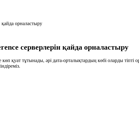
н қайда орналастыру
rence серверлерін қайда орналастыру
 көп қуат тұтынады, әрі дата-орталықтардың көбі оларды тіпті о
індіреміз.
-ларға толы заманауи AI-сервер дата-орталықтар жобаланған
і. Осы бір ғана факт нарықтағы колокация ұсыныстарының кө
қоссаңыз, мәселе енді жай ғана «серверді қайда қою» емес.