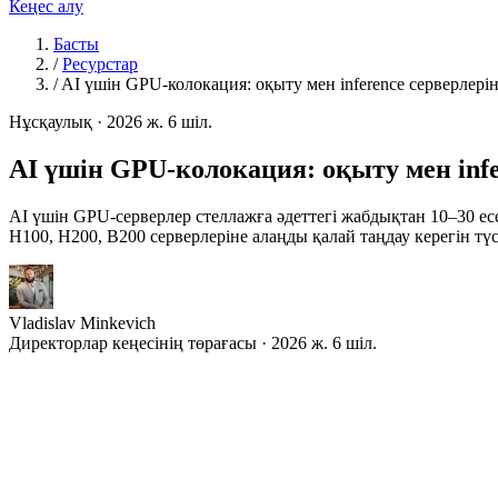
Кеңес алу
Басты
/
Ресурстар
/
AI үшін GPU-колокация: оқыту мен inference серверлері
Нұсқаулық
·
2026 ж. 6 шіл.
AI үшін GPU-колокация: оқыту мен infe
AI үшін GPU-серверлер стеллажға әдеттегі жабдықтан 10–30 есе
H100, H200, B200 серверлеріне алаңды қалай таңдау керегін түс
Vladislav Minkevich
Директорлар кеңесінің төрағасы · 2026 ж. 6 шіл.
Ж
асанды интеллект серверінің ұғымын өзгертті. GPU
қуат тұтынады — және он-отыз есе көп жылу бөлед
Егер сіз үлкен тілдік модельдерді оқытсаңыз немесе іске 