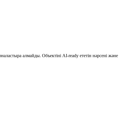
рналастыра алмайды. Объектіні AI-ready ететін нәрсені және
 әдеттегі стеллаждық жабдыққа қарағанда он-отыз есе көп
бін бұзады.
 Мәселе — «қай объект оны физикалық түрде қуаттандырып,