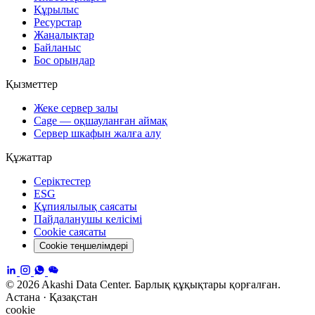
Құрылыс
Ресурстар
Жаңалықтар
Байланыс
Бос орындар
Қызметтер
Жеке сервер залы
Cage — оқшауланған аймақ
Сервер шкафын жалға алу
Құжаттар
Серіктестер
ESG
Құпиялылық саясаты
Пайдаланушы келісімі
Cookie саясаты
Cookie теңшелімдері
© 2026 Akashi Data Center. Барлық құқықтары қорғалған.
Астана · Қазақстан
cookie