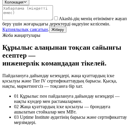
Колокация
Akashi-дің менің өтінімімге жауап
беру үшін жоғарыдағы деректерді өңдеуіне келісемін.
Құпиялылық саясатын
.
Жіберу
Жоба жаңартулары
Құрылыс алаңынан тоқсан сайынғы
есептер —
инженерлік командадан тікелей.
Пайдалануға дайындау кезеңдері, жаңа қуаттардың іске
қосылуы және Tier IV сертификаттаудың барысы. Қысқа,
нақты, маркетингсіз — тоқсанға бір хат.
01
Құрылыс пен пайдалануға дайындау кезеңдері —
нақты күндер мен растамалармен.
02
Жаңа қуаттардың іске қосылуы — брондауға
ашылатын стойкалар мен МВт.
03
Uptime Institute аудитінің барысы және сертификаттау
мерзімдері.