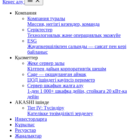
Кеңес алу
Компания
Компания туралы
Миссия, негізгі кезеңдер, команда
Серіктестер
Технологиялық және операциялық экожүйе
ESG
Жауапкершілікпен салынды — саясат пен кері
байланыс
Қызметтер
Жеке сервер залы
Кілтпен дайын корпоративтік шешім
Cage — оқшауланған аймақ
ЦОД ішіндегі қауіпсіз периметр
Сервер шкафын жалға алу
1-ден 1 000+ шкафқа дейін, стойкаға 20 кВт-қа
дейін
AKASHI ішінде
Tier IV: Түсіндіру
Қателікке төзімділікті зерделеу
Инвесторларға
Құрылыс
Ресурстар
Жаңалықтар