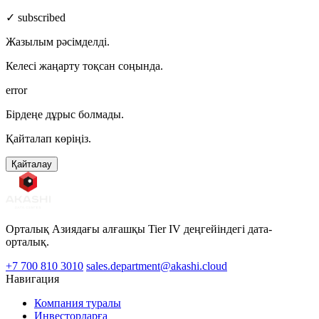
✓ subscribed
Жазылым рәсімделді.
Келесі жаңарту тоқсан соңында.
error
Бірдеңе дұрыс болмады.
Қайталап көріңіз.
Қайталау
Орталық Азиядағы алғашқы Tier IV деңгейіндегі дата-
орталық.
+7 700 810 3010
sales.department@akashi.cloud
Навигация
Компания туралы
Инвесторларға