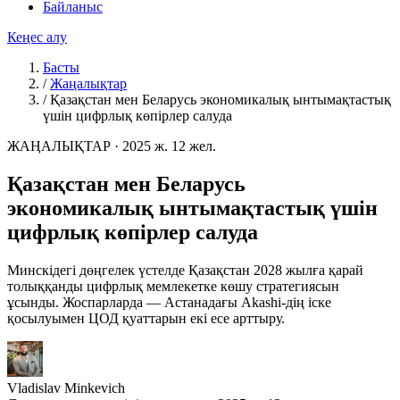
Байланыс
Кеңес алу
Басты
/
Жаңалықтар
/
Қазақстан мен Беларусь экономикалық ынтымақтастық
үшін цифрлық көпірлер салуда
ЖАҢАЛЫҚТАР
·
2025 ж. 12 жел.
Қазақстан мен Беларусь
экономикалық ынтымақтастық үшін
цифрлық көпірлер салуда
Минскідегі дөңгелек үстелде Қазақстан 2028 жылға қарай
толыққанды цифрлық мемлекетке көшу стратегиясын
ұсынды. Жоспарларда — Астанадағы Akashi-дің іске
қосылуымен ЦОД қуаттарын екі есе арттыру.
Vladislav Minkevich