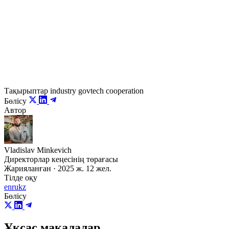
Тараптар цифрлық сала үшін ықтимал бірлескен қазақ-
белорус венчурлық қорын және GovTech, цифрлық
картография, телемедицина мен ұлттық тіл модельдерін
үйрету саласындағы ынтымақтастықты талқылады.
Тақырыптар
industry
govtech
cooperation
Бөлісу
Автор
Vladislav Minkevich
Директорлар кеңесінің төрағасы
Жарияланған · 2025 ж. 12 жел.
Тілде оқу
en
ru
kz
Бөлісу
Ұқсас мақалалар