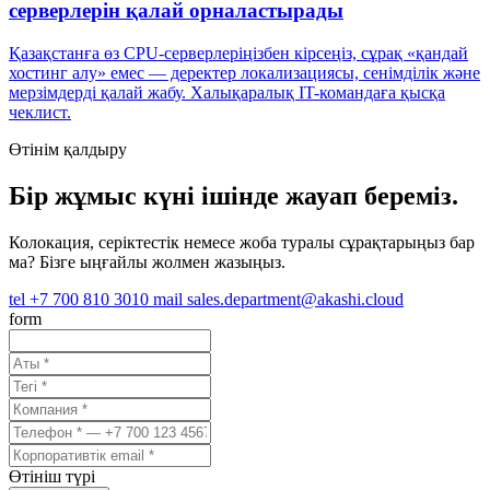
серверлерін қалай орналастырады
Қазақстанға өз CPU-серверлеріңізбен кірсеңіз, сұрақ «қандай
хостинг алу» емес — деректер локализациясы, сенімділік және
мерзімдерді қалай жабу. Халықаралық IT-командаға қысқа
чеклист.
Өтінім қалдыру
Бір жұмыс күні ішінде жауап береміз.
Колокация, серіктестік немесе жоба туралы сұрақтарыңыз бар
ма? Бізге ыңғайлы жолмен жазыңыз.
tel
+7 700 810 3010
mail
sales.department@akashi.cloud
form
Өтініш түрі