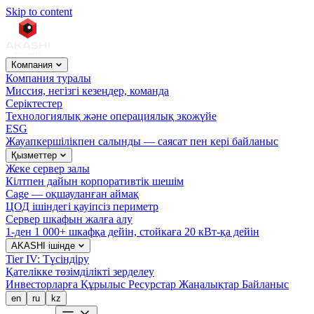
Skip to content
Компания
Компания туралы
Миссия, негізгі кезеңдер, команда
Серіктестер
Технологиялық және операциялық экожүйе
ESG
Жауапкершілікпен салынды — саясат пен кері байланыс
Қызметтер
Жеке сервер залы
Кілтпен дайын корпоративтік шешім
Cage — оқшауланған аймақ
ЦОД ішіндегі қауіпсіз периметр
Сервер шкафын жалға алу
1-ден 1 000+ шкафқа дейін, стойкаға 20 кВт-қа дейін
AKASHI ішінде
Tier IV: Түсіндіру
Қателікке төзімділікті зерделеу
Инвесторларға
Құрылыс
Ресурстар
Жаңалықтар
Байланыс
en
ru
kz