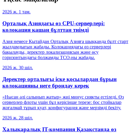
2026 ж. 1 там.
Орталық Азиядағы өз CPU-серверлері:
колокация қашан бұлттан тиімді
Азия немесе Қытайдан Орталық Азияға шыққанда бұлт старт
жылдамдығын жабады. Колокациядағы өз серверлері
бақылауды, деректер локализациясын және өсу
горизонтындағы болжамды TCO-ны жабады.
2026 ж. 30 шіл.
Деректер орталығы іске қосылардан бұрын
колокацияны неге брондау керек
«Нысан әлі салынып жатыр» жиі минус сияқты естіледі. Өз
серверлер флоты үшін бұл керісінше терезе: бос стойкалар
жоғалмай тұрып қуат, конфигурация және мерзімді бекіту.
2026 ж. 28 шіл.
Халықаралық IT-компания Қазақстанда өз