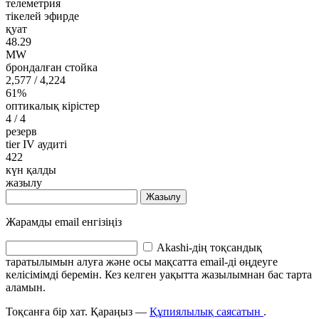
телеметрия
тікелей эфирде
қуат
48.29
MW
брондалған стойка
2,577
/ 4,224
61%
оптикалық кірістер
4
/ 4
резерв
tier IV аудиті
422
күн қалды
жазылу
Жазылу
Жарамды email енгізіңіз
Akashi-дің тоқсандық
таратылымын алуға және осы мақсатта email-ді өңдеуге
келісімімді беремін. Кез келген уақытта жазылымнан бас тарта
аламын.
Тоқсанға бір хат. Қараңыз —
Құпиялылық саясатын
.