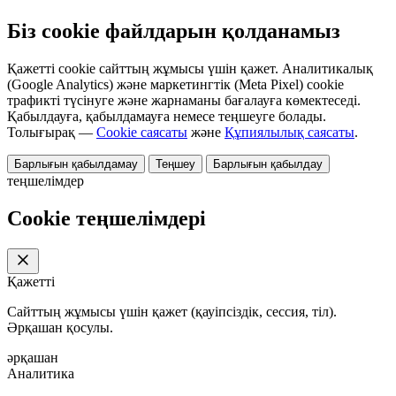
Біз cookie файлдарын қолданамыз
Қажетті cookie сайттың жұмысы үшін қажет. Аналитикалық
(Google Analytics) және маркетингтік (Meta Pixel) cookie
трафикті түсінуге және жарнаманы бағалауға көмектеседі.
Қабылдауға, қабылдамауға немесе теңшеуге болады.
Толығырақ —
Cookie саясаты
және
Құпиялылық саясаты
.
Барлығын қабылдамау
Теңшеу
Барлығын қабылдау
теңшелімдер
Cookie теңшелімдері
Қажетті
Сайттың жұмысы үшін қажет (қауіпсіздік, сессия, тіл).
Әрқашан қосулы.
әрқашан
Аналитика