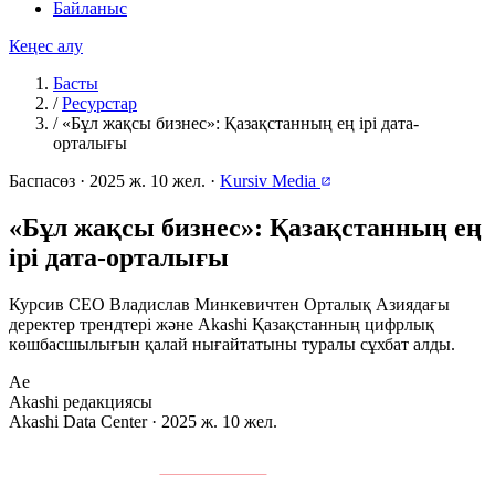
Байланыс
Кеңес алу
Басты
/
Ресурстар
/
«Бұл жақсы бизнес»: Қазақстанның ең ірі дата-
орталығы
Баспасөз
·
2025 ж. 10 жел.
·
Kursiv Media
«Бұл жақсы бизнес»: Қазақстанның ең
ірі дата-орталығы
Курсив CEO Владислав Минкевичтен Орталық Азиядағы
деректер трендтері және Akashi Қазақстанның цифрлық
көшбасшылығын қалай нығайтатыны туралы сұхбат алды.
Ae
Akashi редакциясы
Akashi Data Center · 2025 ж. 10 жел.
Т
олық мақала
Kursiv Media
сайтында қолжетімді