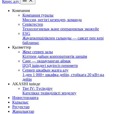
Кеңес алу
Компания
Компания туралы
Миссия, негізгі кезеңдер, команда
Серіктестер
Технологиялық және операциялық экожүйе
ESG
Жауапкершілікпен салынды — саясат пен кері
байланыс
Қызметтер
Жеке сервер залы
Кілтпен дайын корпоративтік шешім
Cage — оқшауланған аймақ
ЦОД ішіндегі қауіпсіз периметр
Сервер шкафын жалға алу
1-ден 1 000+ шкафқа дейін, стойкаға 20 кВт-қа
дейін
AKASHI ішінде
Tier IV: Түсіндіру
Қателікке төзімділікті зерделеу
Инвесторларға
Құрылыс
Ресурстар
Жаңалықтар