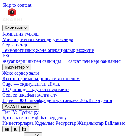
Skip to content
Компания
Компания туралы
Миссия, негізгі кезеңдер, команда
Серіктестер
Технологиялық және операциялық экожүйе
ESG
Жауапкершілікпен салынды — саясат пен кері байланыс
Қызметтер
Жеке сервер залы
Кілтпен дайын корпоративтік шешім
Cage — оқшауланған аймақ
ЦОД ішіндегі қауіпсіз периметр
Сервер шкафын жалға алу
1-ден 1 000+ шкафқа дейін, стойкаға 20 кВт-қа дейін
AKASHI ішінде
Tier IV: Түсіндіру
Қателікке төзімділікті зерделеу
Инвесторларға
Құрылыс
Ресурстар
Жаңалықтар
Байланыс
en
ru
kz