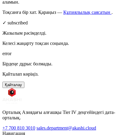
аламын.
Тоқсанға бір хат. Қараңыз —
Құпиялылық саясатын
.
✓ subscribed
Жазылым рәсімделді.
Келесі жаңарту тоқсан соңында.
error
Бірдеңе дұрыс болмады.
Қайталап көріңіз.
Қайталау
Орталық Азиядағы алғашқы Tier IV деңгейіндегі дата-
орталық.
+7 700 810 3010
sales.department@akashi.cloud
Навигация