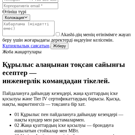
Өтініш түрі
Колокация
Akashi-дің менің өтінімімге жауап
беру үшін жоғарыдағы деректерді өңдеуіне келісемін.
Құпиялылық саясатын
.
Жіберу
Жоба жаңартулары
Құрылыс алаңынан тоқсан сайынғы
есептер —
инженерлік командадан тікелей.
Пайдалануға дайындау кезеңдері, жаңа қуаттардың іске
қосылуы және Tier IV сертификаттаудың барысы. Қысқа,
нақты, маркетингсіз — тоқсанға бір хат.
01
Құрылыс пен пайдалануға дайындау кезеңдері —
нақты күндер мен растамалармен.
02
Жаңа қуаттардың іске қосылуы — брондауға
ашылатын стойкалар мен МВт.