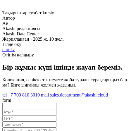
немесе
ньюсрумдағы
түйіндемені оқыңыз.
Тақырыптар
сұхбат
kursiv
Автор
Ae
Akashi редакциясы
Akashi Data Center
Жарияланған · 2025 ж. 10 жел.
Тілде оқу
en
ru
kz
Өтінім қалдыру
Бір жұмыс күні ішінде жауап береміз.
Колокация, серіктестік немесе жоба туралы сұрақтарыңыз бар
ма? Бізге ыңғайлы жолмен жазыңыз.
tel
+7 700 810 3010
mail
sales.department@akashi.cloud
form