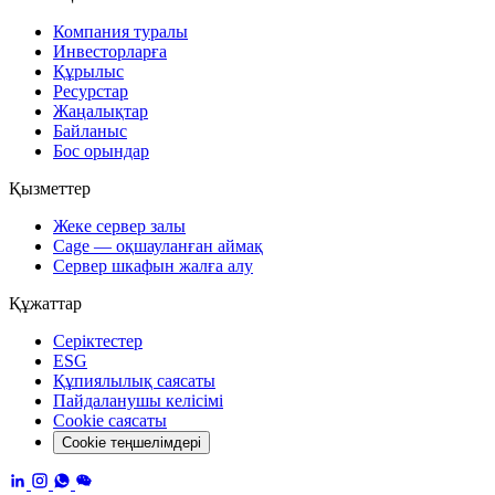
Компания туралы
Инвесторларға
Құрылыс
Ресурстар
Жаңалықтар
Байланыс
Бос орындар
Қызметтер
Жеке сервер залы
Cage — оқшауланған аймақ
Сервер шкафын жалға алу
Құжаттар
Серіктестер
ESG
Құпиялылық саясаты
Пайдаланушы келісімі
Cookie саясаты
Cookie теңшелімдері