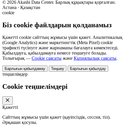
© 2026 Akashi Data Center. Барлық құқықтары қорғалған.
Астана · Қазақстан
cookie
Біз cookie файлдарын қолданамыз
Қажетті cookie сайттың жұмысы үшін қажет. Аналитикалық
(Google Analytics) және маркетингтік (Meta Pixel) cookie
трафикті түсінуге және жарнаманы бағалауға көмектеседі.
Қабылдауға, қабылдамауға немесе теңшеуге болады.
Толығырақ —
Cookie саясаты
және
Құпиялылық саясаты
.
Барлығын қабылдамау
Теңшеу
Барлығын қабылдау
теңшелімдер
Cookie теңшелімдері
Қажетті
Сайттың жұмысы үшін қажет (қауіпсіздік, сессия, тіл).
Әрқашан қосулы.