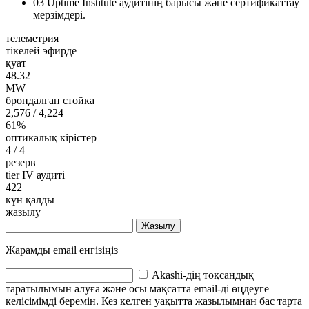
03
Uptime Institute аудитінің барысы және сертификаттау
мерзімдері.
телеметрия
тікелей эфирде
қуат
48.32
MW
брондалған стойка
2,576
/ 4,224
61%
оптикалық кірістер
4
/ 4
резерв
tier IV аудиті
422
күн қалды
жазылу
Жазылу
Жарамды email енгізіңіз
Akashi-дің тоқсандық
таратылымын алуға және осы мақсатта email-ді өңдеуге
келісімімді беремін. Кез келген уақытта жазылымнан бас тарта