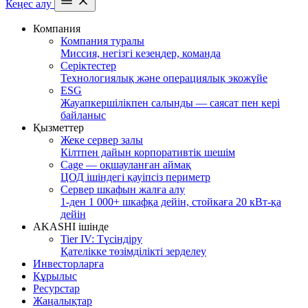
Кеңес алу
Компания
Компания туралы
Миссия, негізгі кезеңдер, команда
Серіктестер
Технологиялық және операциялық экожүйе
ESG
Жауапкершілікпен салынды — саясат пен кері
байланыс
Қызметтер
Жеке сервер залы
Кілтпен дайын корпоративтік шешім
Cage — оқшауланған аймақ
ЦОД ішіндегі қауіпсіз периметр
Сервер шкафын жалға алу
1-ден 1 000+ шкафқа дейін, стойкаға 20 кВт-қа
дейін
AKASHI ішінде
Tier IV: Түсіндіру
Қателікке төзімділікті зерделеу
Инвесторларға
Құрылыс
Ресурстар
Жаңалықтар