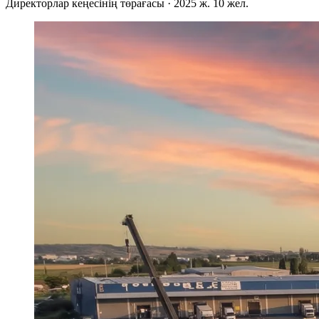
Директорлар кеңесінің төрағасы · 2025 ж. 10 жел.