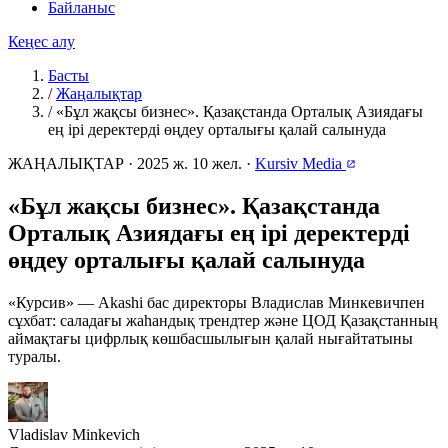
Байланыс
Кеңес алу
Басты
/
Жаңалықтар
/
«Бұл жақсы бизнес». Қазақстанда Орталық Азиядағы
ең ірі деректерді өңдеу орталығы қалай салынуда
ЖАҢАЛЫҚТАР
·
2025 ж. 10 жел.
·
Kursiv Media
«Бұл жақсы бизнес». Қазақстанда
Орталық Азиядағы ең ірі деректерді
өңдеу орталығы қалай салынуда
«Курсив» — Akashi бас директоры Владислав Минкевичпен
сұхбат: саладағы жаһандық трендтер және ЦОД Қазақстанның
аймақтағы цифрлық көшбасшылығын қалай нығайтатыны
туралы.
Vladislav Minkevich