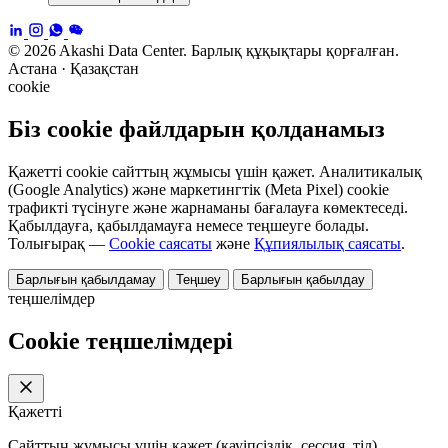
© 2026 Akashi Data Center. Барлық құқықтары қорғалған.
Астана · Қазақстан
cookie
Біз cookie файлдарын қолданамыз
Қажетті cookie сайттың жұмысы үшін қажет. Аналитикалық
(Google Analytics) және маркетингтік (Meta Pixel) cookie
трафикті түсінуге және жарнаманы бағалауға көмектеседі.
Қабылдауға, қабылдамауға немесе теңшеуге болады.
Толығырақ —
Cookie саясаты
және
Құпиялылық саясаты
.
Барлығын қабылдамау
Теңшеу
Барлығын қабылдау
теңшелімдер
Cookie теңшелімдері
Қажетті
Сайттың жұмысы үшін қажет (қауіпсіздік, сессия, тіл).