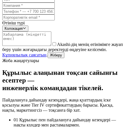
Өтініш түрі
Колокация
Akashi-дің менің өтінімімге жауап
беру үшін жоғарыдағы деректерді өңдеуіне келісемін.
Құпиялылық саясатын
.
Жіберу
Жоба жаңартулары
Құрылыс алаңынан тоқсан сайынғы
есептер —
инженерлік командадан тікелей.
Пайдалануға дайындау кезеңдері, жаңа қуаттардың іске
қосылуы және Tier IV сертификаттаудың барысы. Қысқа,
нақты, маркетингсіз — тоқсанға бір хат.
01
Құрылыс пен пайдалануға дайындау кезеңдері —
нақты күндер мен растамалармен.