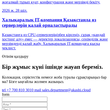
жоғалмай тұрып қуат, конфигурация және мерзімді бекіту.
2026 ж. 28 шіл.
Халықаралық IT-компания Қазақстанда өз
серверлерін қалай орналастырады
Қазақстанға өз CPU-серверлеріңізбен кірсеңіз, сұрақ «қандай
хостинг алу» емес — деректер локализациясы, сенімділік және
мерзімдерді қалай жабу. Халықаралық IT-командаға қысқа
чеклист.
Өтінім қалдыру
Бір жұмыс күні ішінде жауап береміз.
Колокация, серіктестік немесе жоба туралы сұрақтарыңыз бар
ма? Бізге ыңғайлы жолмен жазыңыз.
tel
+7 700 810 3010
mail
sales.department@akashi.cloud
form