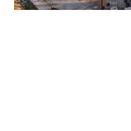
Қ
азақстанда Орталық Азиядағы ең ірі
Tier IV
деңгейіндегі дата-орталық салынып жатыр.
Алғашқы кезектің іске қосылуы келесі жылдың басына
жоспарланған. Жобаны Akashi Data Center компаниясы
іске асыруда. Оның бас директоры
Владислав Минкевич
«Курсивке» саладағы жаһандық трендтер және ЦОД
Қазақстанға аймақта цифрлық көшбасшылықты нығайтуға
қалай көмектесетіні туралы айтты.
Аймақтық «үлкен деректер» кластері —
стратегиялық таңдау ма?