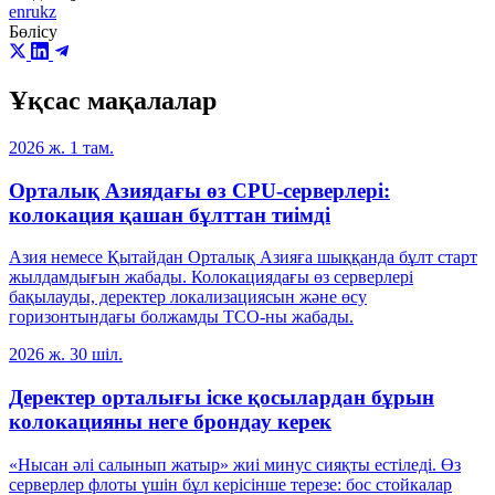
en
ru
kz
Бөлісу
Ұқсас мақалалар
2026 ж. 1 там.
Орталық Азиядағы өз CPU-серверлері:
колокация қашан бұлттан тиімді
Азия немесе Қытайдан Орталық Азияға шыққанда бұлт старт
жылдамдығын жабады. Колокациядағы өз серверлері
бақылауды, деректер локализациясын және өсу
горизонтындағы болжамды TCO-ны жабады.
2026 ж. 30 шіл.
Деректер орталығы іске қосылардан бұрын
колокацияны неге брондау керек
«Нысан әлі салынып жатыр» жиі минус сияқты естіледі. Өз
серверлер флоты үшін бұл керісінше терезе: бос стойкалар