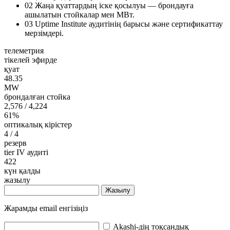
02
Жаңа қуаттардың іске қосылуы — брондауға
ашылатын стойкалар мен МВт.
03
Uptime Institute аудитінің барысы және сертификаттау
мерзімдері.
телеметрия
тікелей эфирде
қуат
48.35
MW
брондалған стойка
2,576
/ 4,224
61%
оптикалық кірістер
4
/ 4
резерв
tier IV аудиті
422
күн қалды
жазылу
Жазылу
Жарамды email енгізіңіз
Akashi-дің тоқсандық