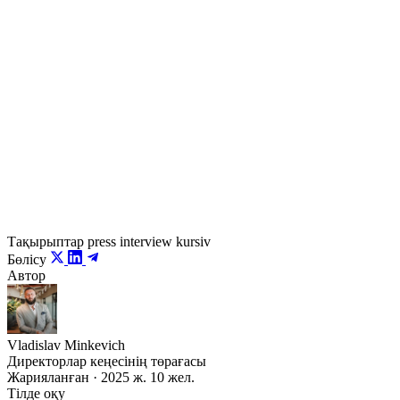
халықаралық стандарттармен танысады».
Осылайша
жаңа буынның инженерлік мектебі
қалыптасады — ел ішінде қалатын мектеп. Барлық
деңгейде түсінік бар: дәл қазір болашақ технологиялық
тәуелсіздіктің іргесі қаланып жатыр. Цифрлық тәуелсіздік
— бұл тек қауіпсіздік қана емес, экономикалық
өркендеудің негізі. Бұдан барлық жұтады.
Тақырыптар
press
interview
kursiv
Бөлісу
Автор
Vladislav Minkevich
Директорлар кеңесінің төрағасы
Жарияланған · 2025 ж. 10 жел.
Тілде оқу