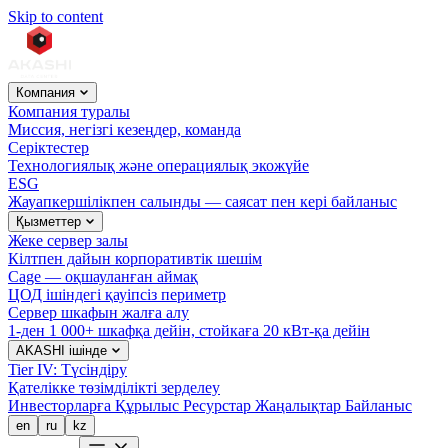
Skip to content
Компания
Компания туралы
Миссия, негізгі кезеңдер, команда
Серіктестер
Технологиялық және операциялық экожүйе
ESG
Жауапкершілікпен салынды — саясат пен кері байланыс
Қызметтер
Жеке сервер залы
Кілтпен дайын корпоративтік шешім
Cage — оқшауланған аймақ
ЦОД ішіндегі қауіпсіз периметр
Сервер шкафын жалға алу
1-ден 1 000+ шкафқа дейін, стойкаға 20 кВт-қа дейін
AKASHI ішінде
Tier IV: Түсіндіру
Қателікке төзімділікті зерделеу
Инвесторларға
Құрылыс
Ресурстар
Жаңалықтар
Байланыс
en
ru
kz