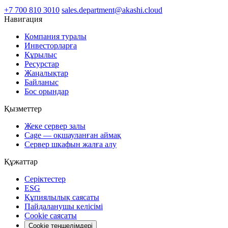
+7 700 810 3010
sales.department@akashi.cloud
Навигация
Компания туралы
Инвесторларға
Құрылыс
Ресурстар
Жаңалықтар
Байланыс
Бос орындар
Қызметтер
Жеке сервер залы
Cage — оқшауланған аймақ
Сервер шкафын жалға алу
Құжаттар
Серіктестер
ESG
Құпиялылық саясаты
Пайдаланушы келісімі
Cookie саясаты
Cookie теңшелімдері