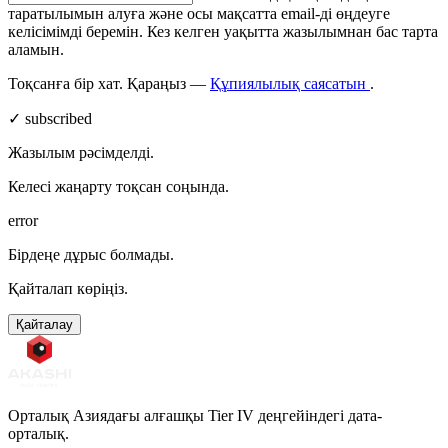
таратылымын алуға және осы мақсатта email-ді өңдеуге
келісімімді беремін. Кез келген уақытта жазылымнан бас тарта
аламын.
Тоқсанға бір хат. Қараңыз —
Құпиялылық саясатын
.
✓ subscribed
Жазылым рәсімделді.
Келесі жаңарту тоқсан соңында.
error
Бірдеңе дұрыс болмады.
Қайталап көріңіз.
Қайталау
Орталық Азиядағы алғашқы Tier IV деңгейіндегі дата-
орталық.