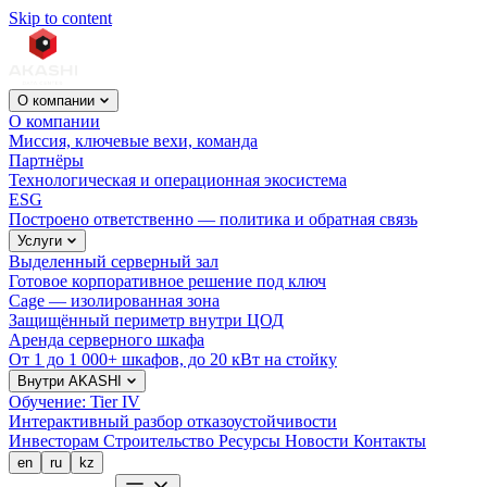
Skip to content
О компании
О компании
Миссия, ключевые вехи, команда
Партнёры
Технологическая и операционная экосистема
ESG
Построено ответственно — политика и обратная связь
Услуги
Выделенный серверный зал
Готовое корпоративное решение под ключ
Cage — изолированная зона
Защищённый периметр внутри ЦОД
Аренда серверного шкафа
От 1 до 1 000+ шкафов, до 20 кВт на стойку
Внутри AKASHI
Обучение: Tier IV
Интерактивный разбор отказоустойчивости
Инвесторам
Строительство
Ресурсы
Новости
Контакты
en
ru
kz