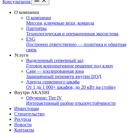
Консультация
О компании
О компании
Миссия, ключевые вехи, команда
Партнёры
Технологическая и операционная экосистема
ESG
Построено ответственно — политика и обратная
связь
Услуги
Выделенный серверный зал
Готовое корпоративное решение под ключ
Cage — изолированная зона
Защищённый периметр внутри ЦОД
Аренда серверного шкафа
От 1 до 1 000+ шкафов, до 20 кВт на стойку
Внутри AKASHI
Обучение: Tier IV
Интерактивный разбор отказоустойчивости
Инвесторам
Строительство
Ресурсы
Новости
Контакты