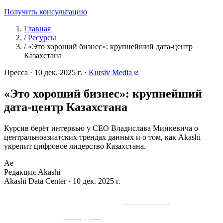
Получить консультацию
Главная
/
Ресурсы
/
«Это хороший бизнес»: крупнейший дата-центр
Казахстана
Пресса
·
10 дек. 2025 г.
·
Kursiv Media
«Это хороший бизнес»: крупнейший
дата-центр Казахстана
Курсив берёт интервью у CEO Владислава Минкевича о
центральноазиатских трендах данных и о том, как Akashi
укрепит цифровое лидерство Казахстана.
Ae
Редакция Akashi
Akashi Data Center · 10 дек. 2025 г.
П
олная статья доступна на
Kursiv Media
или читайте
резюме в
ньюсруме
.