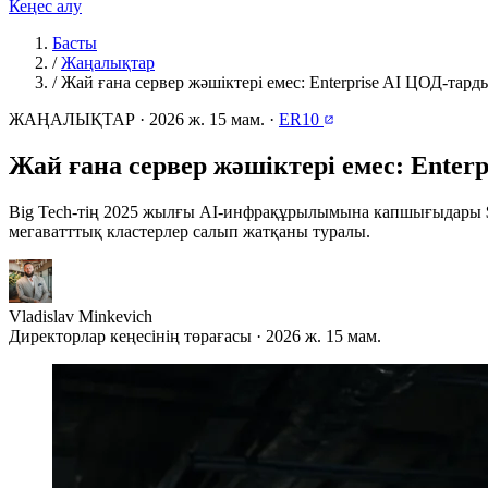
Кеңес алу
Басты
/
Жаңалықтар
/
Жай ғана сервер жәшіктері емес: Enterprise AI ЦОД-тар
ЖАҢАЛЫҚТАР
·
2026 ж. 15 мам.
·
ER10
Жай ғана сервер жәшіктері емес: Ente
Big Tech-тің 2025 жылғы AI-инфрақұрылымына капшығыдары $
мегаватттық кластерлер салып жатқаны туралы.
Vladislav Minkevich
Директорлар кеңесінің төрағасы · 2026 ж. 15 мам.