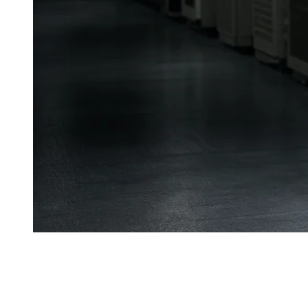
Ж
асанды интеллект эксперименттік технологиядан ма
2025 жылғы AI-инфрақұрылымына капиталдық шығын
тұтынуы 2030 жылға қарай екі есеге өсіп, 945 ТВт·сағ де