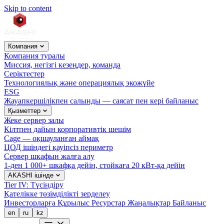
Skip to content
Компания
Компания туралы
Миссия, негізгі кезеңдер, команда
Серіктестер
Технологиялық және операциялық экожүйе
ESG
Жауапкершілікпен салынды — саясат пен кері байланыс
Қызметтер
Жеке сервер залы
Кілтпен дайын корпоративтік шешім
Cage — оқшауланған аймақ
ЦОД ішіндегі қауіпсіз периметр
Сервер шкафын жалға алу
1-ден 1 000+ шкафқа дейін, стойкаға 20 кВт-қа дейін
AKASHI ішінде
Tier IV: Түсіндіру
Қателікке төзімділікті зерделеу
Инвесторларға
Құрылыс
Ресурстар
Жаңалықтар
Байланыс
en
ru
kz