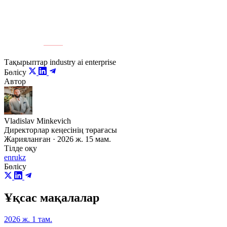
Дереккөз:
ER10
Тақырыптар
industry
ai
enterprise
Бөлісу
Автор
Vladislav Minkevich
Директорлар кеңесінің төрағасы
Жарияланған · 2026 ж. 15 мам.
Тілде оқу
en
ru
kz
Бөлісу
Ұқсас мақалалар
2026 ж. 1 там.