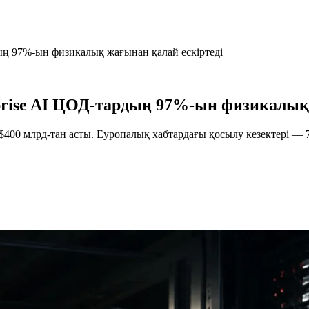
дың 97%-ын физикалық жағынан қалай ескіртеді
rprise AI ЦОД-тардың 97%-ын физикалық
400 млрд-тан асты. Еуропалық хабтардағы қосылу кезектері —