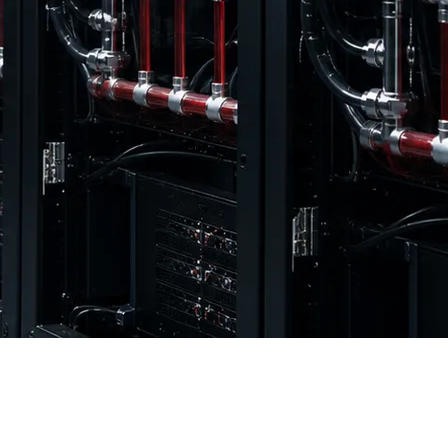
ЭА деректері бойынша, бес ірі технологиялық компанияның
луде. Жаһандық дата-орталықтардың электр энергиясын
рымды.