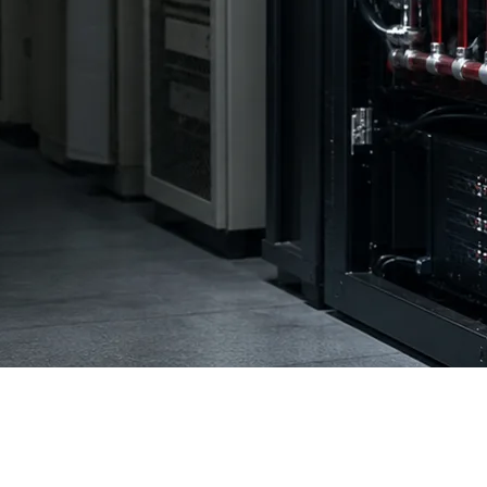
кроэкономиканың негізгі драйверіне түпкілікті айналды. М
дары $400 млрд-тан асты, 2026 жылы тағы 75%-ға өсу күті
ңгейіне жетеді — бұл бүкіл Жапонияның тұтынуымен салысты