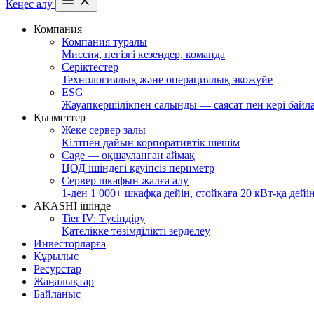
Кеңес алу
Компания
Компания туралы
Миссия, негізгі кезеңдер, команда
Серіктестер
Технологиялық және операциялық экожүйе
ESG
Жауапкершілікпен салынды — саясат пен кері байл
Қызметтер
Жеке сервер залы
Кілтпен дайын корпоративтік шешім
Cage — оқшауланған аймақ
ЦОД ішіндегі қауіпсіз периметр
Сервер шкафын жалға алу
1-ден 1 000+ шкафқа дейін, стойкаға 20 кВт-қа дейі
AKASHI ішінде
Tier IV: Түсіндіру
Қателікке төзімділікті зерделеу
Инвесторларға
Құрылыс
Ресурстар
Жаңалықтар
Байланыс