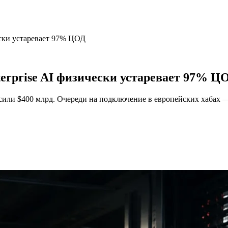
чески устаревает 97% ЦОД
terprise AI физически устаревает 97% Ц
ысили $400 млрд. Очереди на подключение в европейских хабах