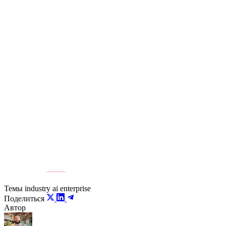
своих предшественников. Ключевые требования:
Сверхплотные вычислительные кластеры:
около 
Переход на Liquid Cooling:
более половины (51%) о
Реинжиниринг энергораспределения:
52% владельц
Альтернативная география:
инвесторы переносят ф
Создание таких объектов позволит Казахстану закрыть инф
Источник:
ER10
Темы
industry
ai
enterprise
Поделиться
Автор