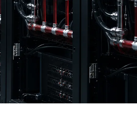
р макроэкономики, дав старт следующему этапу Индустрии
2025 году превысили $400 млрд, а в 2026 году ожидается
в 945 ТВт·ч, что сопоставимо с энергопотреблением всей