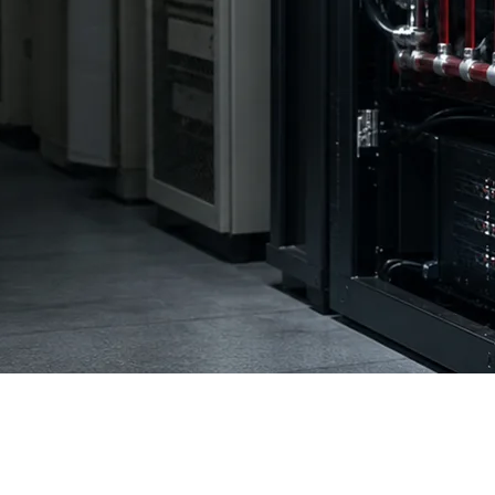
вался из экспериментальной технологии в ключевой драйве
пнейших технологических компаний на ИИ-инфраструктуру в 
ектроэнергии дата-центрами удвоится к 2030 году, достигну