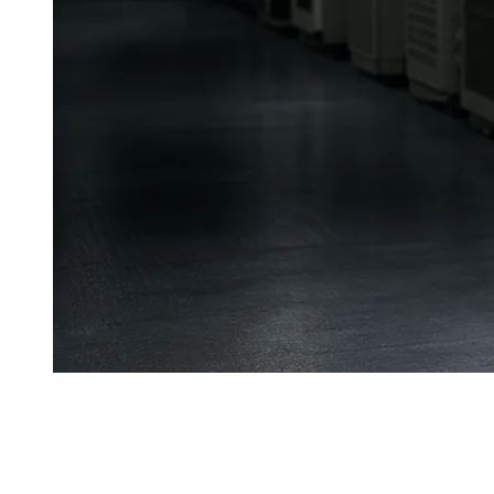
И
скусственный интеллект окончательно трансформиро
4.0. По данным МЭА, капитальные затраты пяти кру
их скачок еще на 75%. При этом глобальное потребление эл