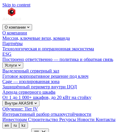
Skip to content
О компании
О компании
Миссия, ключевые вехи, команда
Партнёры
Технологическая и операционная экосистема
ESG
Построено ответственно — политика и обратная связь
Услуги
Выделенный серверный зал
Готовое корпоративное решение под ключ
Cage — изолированная зона
Защищённый периметр внутри ЦОД
Аренда серверного шкафа
От 1 до 1 000+ шкафов, до 20 кВт на стойку
Внутри AKASHI
Обучение: Tier IV
Интерактивный разбор отказоустойчивости
Инвесторам
Строительство
Ресурсы
Новости
Контакты
en
ru
kz