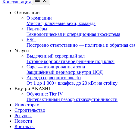
Консультация
О компании
О компании
Миссия, ключевые вехи, команда
Партнёры
Технологическая и операционная экосистема
ESG
Построено ответственно — политика и обратная св
Услуги
Выделенный серверный зал
Готовое корпоративное решение под ключ
Cage — изолированная зона
Защищённый периметр внутри ЦОД
Аренда серверного шкафа
От 1 до 1 000+ шкафов, до 20 кВт на стойку
Внутри AKASHI
Обучение: Tier IV
Интерактивный разбор отказоустойчивости
Инвесторам
Строительство
Ресурсы
Новости
Контакты