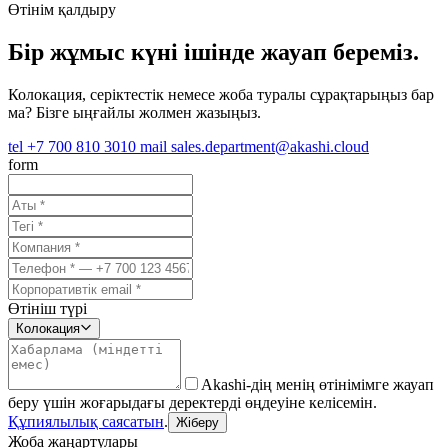
Өтінім қалдыру
Бір жұмыс күні ішінде жауап береміз.
Колокация, серіктестік немесе жоба туралы сұрақтарыңыз бар
ма? Бізге ыңғайлы жолмен жазыңыз.
tel
+7 700 810 3010
mail
sales.department@akashi.cloud
form
Өтініш түрі
Колокация
Akashi-дің менің өтінімімге жауап
беру үшін жоғарыдағы деректерді өңдеуіне келісемін.
Құпиялылық саясатын
.
Жіберу
Жоба жаңартулары