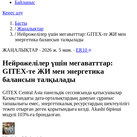
Байланыс
Кеңес алу
Басты
/
Жаңалықтар
/
Нейрожелілер үшін мегаватттар: GITEX-те ЖИ мен
энергетика балансын талқылады
ЖАҢАЛЫҚТАР
·
2026 ж. 5 мам.
·
ER10
Нейрожелілер үшін мегаватттар:
GITEX-те ЖИ мен энергетика
балансын талқылады
GITEX Central Asia панельдік сессиясында қатысушылар
Қазақстандағы дата-орталықтардың дамуын сұраныс
тапшылығы емес, энергетикалық ресурстардың шектеулілігі
тежеп отырған деген қорытындыға келді. Akashi бірінші
модулі 103%-ға брондалған.