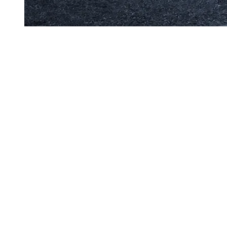
А
лматыдағы GITEX Central Asia шеңберіндегі «The
Data Center Rush: Powering Kazakhstan’s AI
Ambitions» панельдік сессиясында қатысушылар
Қазақстандағы дата-орталықтардың дамуын сұраныс
тапшылығы емес, энергетикалық ресурстардың
шектеулілігі тежеп отырғанын айтты.
Сұраныс бар — мәселе қуатта
Akashi Data Center PLC бас операциялық директоры Әділ
Билялов нарықтың жаңа фазаға өткенін атап өтті.