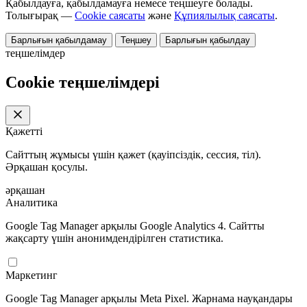
Қабылдауға, қабылдамауға немесе теңшеуге болады.
Толығырақ —
Cookie саясаты
және
Құпиялылық саясаты
.
Барлығын қабылдамау
Теңшеу
Барлығын қабылдау
теңшелімдер
Cookie теңшелімдері
Қажетті
Сайттың жұмысы үшін қажет (қауіпсіздік, сессия, тіл).
Әрқашан қосулы.
әрқашан
Аналитика
Google Tag Manager арқылы Google Analytics 4. Сайтты
жақсарту үшін анонимдендірілген статистика.
Маркетинг
Google Tag Manager арқылы Meta Pixel. Жарнама науқандары