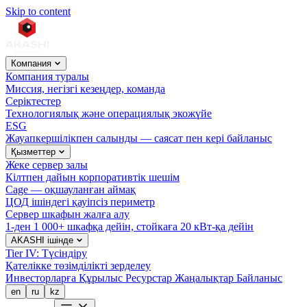
Skip to content
Компания
Компания туралы
Миссия, негізгі кезеңдер, команда
Серіктестер
Технологиялық және операциялық экожүйе
ESG
Жауапкершілікпен салынды — саясат пен кері байланыс
Қызметтер
Жеке сервер залы
Кілтпен дайын корпоративтік шешім
Cage — оқшауланған аймақ
ЦОД ішіндегі қауіпсіз периметр
Сервер шкафын жалға алу
1-ден 1 000+ шкафқа дейін, стойкаға 20 кВт-қа дейін
AKASHI ішінде
Tier IV: Түсіндіру
Қателікке төзімділікті зерделеу
Инвесторларға
Құрылыс
Ресурстар
Жаңалықтар
Байланыс
en
ru
kz