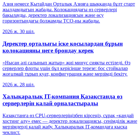
Азия немесе Қытайдан Орталық Азияға шыққанда бұлт старт
жылдамдығын жабады. Колокациядағы өз серверлері
бақылауды, деректер локализациясын және өсу
горизонтындағы болжамды TCO-ны жабады.
2026 ж. 30 шіл.
Деректер орталығы іске қосылардан бұрын
колокацияны неге брондау керек
«Нысан әлі салынып жатыр» жиі минус сияқты естіледі. Өз
серверлер флоты үшін бұл керісінше терезе: бос стойкалар
жоғалмай тұрып қуат, конфигурация және мерзімді бекіту.
2026 ж. 28 шіл.
Халықаралық IT-компания Қазақстанда өз
серверлерін қалай орналастырады
Қазақстанға өз CPU-серверлеріңізбен кірсеңіз, сұрақ «қандай
хостинг алу» емес — деректер локализациясы, сенімділік және
мерзімдерді қалай жабу. Халықаралық IT-командаға қысқа
чеклист.