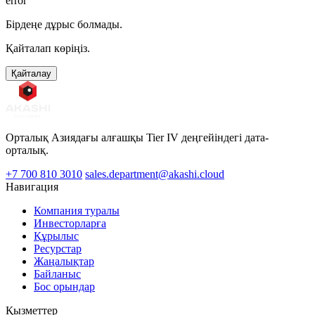
error
Бірдеңе дұрыс болмады.
Қайталап көріңіз.
Қайталау
Орталық Азиядағы алғашқы Tier IV деңгейіндегі дата-
орталық.
+7 700 810 3010
sales.department@akashi.cloud
Навигация
Компания туралы
Инвесторларға
Құрылыс
Ресурстар
Жаңалықтар
Байланыс
Бос орындар
Қызметтер