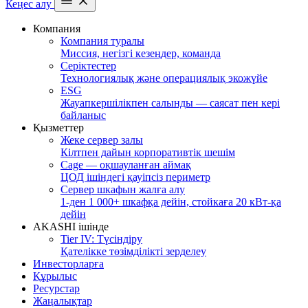
Кеңес алу
Компания
Компания туралы
Миссия, негізгі кезеңдер, команда
Серіктестер
Технологиялық және операциялық экожүйе
ESG
Жауапкершілікпен салынды — саясат пен кері
байланыс
Қызметтер
Жеке сервер залы
Кілтпен дайын корпоративтік шешім
Cage — оқшауланған аймақ
ЦОД ішіндегі қауіпсіз периметр
Сервер шкафын жалға алу
1-ден 1 000+ шкафқа дейін, стойкаға 20 кВт-қа
дейін
AKASHI ішінде
Tier IV: Түсіндіру
Қателікке төзімділікті зерделеу
Инвесторларға
Құрылыс
Ресурстар
Жаңалықтар