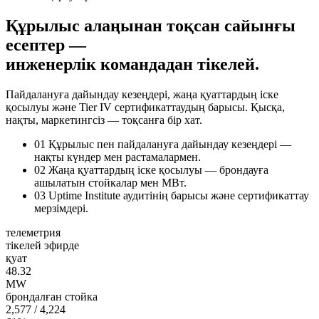
Құрылыс алаңынан тоқсан сайынғы
есептер —
инженерлік командадан тікелей.
Пайдалануға дайындау кезеңдері, жаңа қуаттардың іске
қосылуы және Tier IV сертификаттаудың барысы. Қысқа,
нақты, маркетингсіз — тоқсанға бір хат.
01
Құрылыс пен пайдалануға дайындау кезеңдері —
нақты күндер мен растамалармен.
02
Жаңа қуаттардың іске қосылуы — брондауға
ашылатын стойкалар мен МВт.
03
Uptime Institute аудитінің барысы және сертификаттау
мерзімдері.
телеметрия
тікелей эфирде
қуат
48.32
MW
брондалған стойка
2,577
/ 4,224