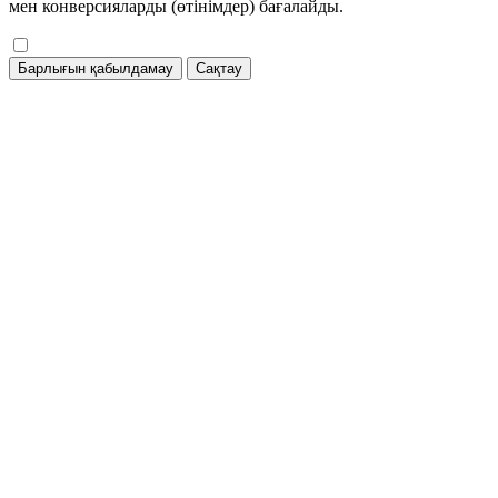
мен конверсияларды (өтінімдер) бағалайды.
Барлығын қабылдамау
Сақтау