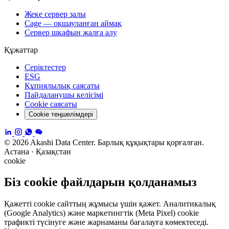
Жеке сервер залы
Cage — оқшауланған аймақ
Сервер шкафын жалға алу
Құжаттар
Серіктестер
ESG
Құпиялылық саясаты
Пайдаланушы келісімі
Cookie саясаты
Cookie теңшелімдері
© 2026 Akashi Data Center. Барлық құқықтары қорғалған.
Астана · Қазақстан
cookie
Біз cookie файлдарын қолданамыз
Қажетті cookie сайттың жұмысы үшін қажет. Аналитикалық
(Google Analytics) және маркетингтік (Meta Pixel) cookie
трафикті түсінуге және жарнаманы бағалауға көмектеседі.