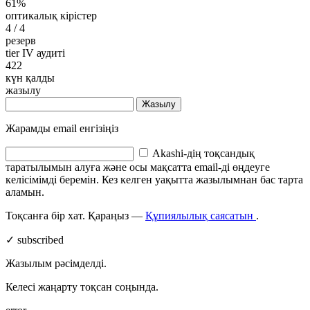
61%
оптикалық кірістер
4
/ 4
резерв
tier IV аудиті
422
күн қалды
жазылу
Жазылу
Жарамды email енгізіңіз
Akashi-дің тоқсандық
таратылымын алуға және осы мақсатта email-ді өңдеуге
келісімімді беремін. Кез келген уақытта жазылымнан бас тарта
аламын.
Тоқсанға бір хат. Қараңыз —
Құпиялылық саясатын
.
✓ subscribed
Жазылым рәсімделді.
Келесі жаңарту тоқсан соңында.