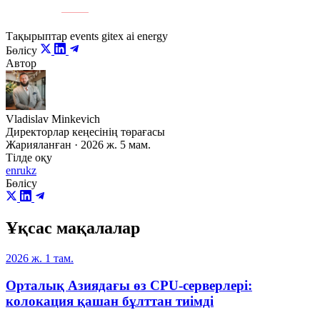
Дереккөз:
ER10
Тақырыптар
events
gitex
ai
energy
Бөлісу
Автор
Vladislav Minkevich
Директорлар кеңесінің төрағасы
Жарияланған · 2026 ж. 5 мам.
Тілде оқу
en
ru
kz
Бөлісу
Ұқсас мақалалар
2026 ж. 1 там.
Орталық Азиядағы өз CPU-серверлері:
колокация қашан бұлттан тиімді