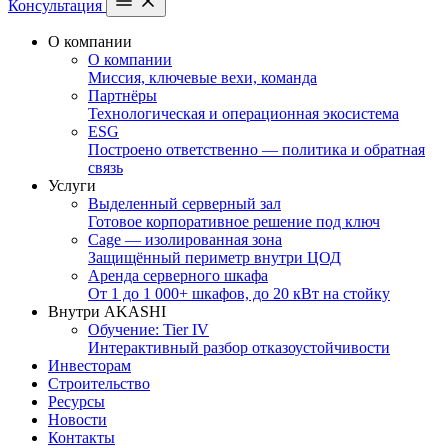
Консультация
О компании
О компании
Миссия, ключевые вехи, команда
Партнёры
Технологическая и операционная экосистема
ESG
Построено ответственно — политика и обратная
связь
Услуги
Выделенный серверный зал
Готовое корпоративное решение под ключ
Cage — изолированная зона
Защищённый периметр внутри ЦОД
Аренда серверного шкафа
От 1 до 1 000+ шкафов, до 20 кВт на стойку
Внутри AKASHI
Обучение: Tier IV
Интерактивный разбор отказоустойчивости
Инвесторам
Строительство
Ресурсы
Новости
Контакты