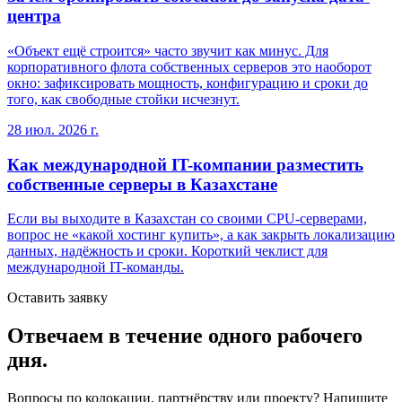
центра
«Объект ещё строится» часто звучит как минус. Для
корпоративного флота собственных серверов это наоборот
окно: зафиксировать мощность, конфигурацию и сроки до
того, как свободные стойки исчезнут.
28 июл. 2026 г.
Как международной IT-компании разместить
собственные серверы в Казахстане
Если вы выходите в Казахстан со своими CPU-серверами,
вопрос не «какой хостинг купить», а как закрыть локализацию
данных, надёжность и сроки. Короткий чеклист для
международной IT-команды.
Оставить заявку
Отвечаем в течение одного рабочего
дня.
Вопросы по колокации, партнёрству или проекту? Напишите