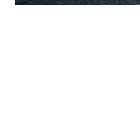
Н
а панельной сессии «The Data Center Rush:
Powering Kazakhstan’s AI Ambitions» в рамках
GITEX Central Asia в Алматы участники сделали вывод,
что развитие дата-центров в Казахстане сдерживает не
недостаток спроса, а ограниченность энергетических
ресурсов.
Спрос уже есть — вопрос в мощности
Адиль Билялов, главный операционный директор Akashi
Data Center PLC, подчеркнул, что рынок перешел в новую
фазу. AI-проекты требуют значительно большей плотности