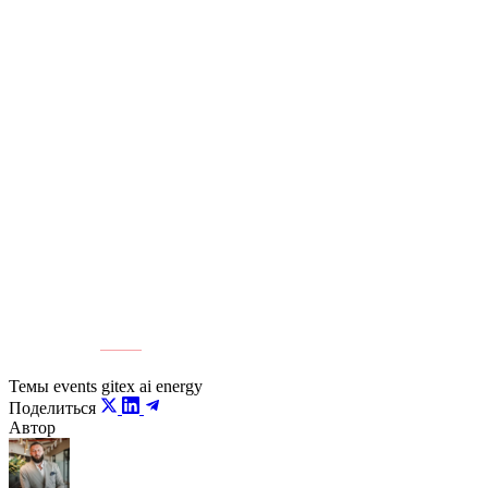
Гонка за скоростью
«Сегодня формируется окно возможностей для стран,
которые могут быстро предложить необходимую
инфраструктуру и мощность. У Казахстана есть все
предпосылки при синхронном развитии энергетики и
цифровой инфраструктуры», — заключил Билялов.
Источник:
ER10
Темы
events
gitex
ai
energy
Поделиться
Автор