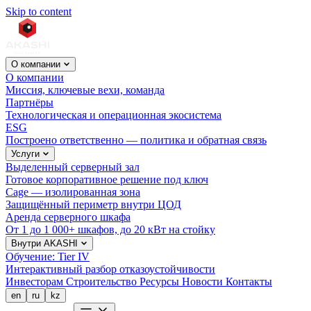
Skip to content
О компании
О компании
Миссия, ключевые вехи, команда
Партнёры
Технологическая и операционная экосистема
ESG
Построено ответственно — политика и обратная связь
Услуги
Выделенный серверный зал
Готовое корпоративное решение под ключ
Cage — изолированная зона
Защищённый периметр внутри ЦОД
Аренда серверного шкафа
От 1 до 1 000+ шкафов, до 20 кВт на стойку
Внутри AKASHI
Обучение: Tier IV
Интерактивный разбор отказоустойчивости
Инвесторам
Строительство
Ресурсы
Новости
Контакты
en
ru
kz