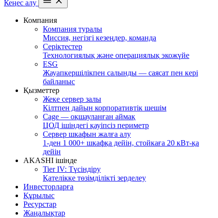
Кеңес алу
Компания
Компания туралы
Миссия, негізгі кезеңдер, команда
Серіктестер
Технологиялық және операциялық экожүйе
ESG
Жауапкершілікпен салынды — саясат пен кері
байланыс
Қызметтер
Жеке сервер залы
Кілтпен дайын корпоративтік шешім
Cage — оқшауланған аймақ
ЦОД ішіндегі қауіпсіз периметр
Сервер шкафын жалға алу
1-ден 1 000+ шкафқа дейін, стойкаға 20 кВт-қа
дейін
AKASHI ішінде
Tier IV: Түсіндіру
Қателікке төзімділікті зерделеу
Инвесторларға
Құрылыс
Ресурстар
Жаңалықтар