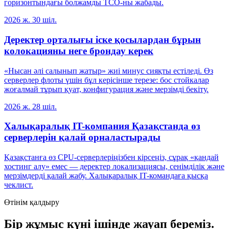
горизонтындағы болжамды TCO-ны жабады.
2026 ж. 30 шіл.
Деректер орталығы іске қосылардан бұрын
колокацияны неге брондау керек
«Нысан әлі салынып жатыр» жиі минус сияқты естіледі. Өз
серверлер флоты үшін бұл керісінше терезе: бос стойкалар
жоғалмай тұрып қуат, конфигурация және мерзімді бекіту.
2026 ж. 28 шіл.
Халықаралық IT-компания Қазақстанда өз
серверлерін қалай орналастырады
Қазақстанға өз CPU-серверлеріңізбен кірсеңіз, сұрақ «қандай
хостинг алу» емес — деректер локализациясы, сенімділік және
мерзімдерді қалай жабу. Халықаралық IT-командаға қысқа
чеклист.
Өтінім қалдыру
Бір жұмыс күні ішінде жауап береміз.