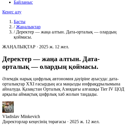
Байланыс
Кеңес алу
Басты
/
Жаңалықтар
/
Деректер — жаңа алтын. Дата-орталық — олардың
қоймасы.
ЖАҢАЛЫҚТАР
·
2025 ж. 12 жел.
Деректер — жаңа алтын. Дата-
орталық — олардың қоймасы.
Әлемдік нарық цифрлық автономия дәуіріне ауысуда: дата-
орталықтар XXI ғасырдың аса маңызды инфрақұрылымына
айналуда. Қазақстан Орталық Азиядағы алғашқы Tier IV ЦОД
арқылы аймақтық цифрлық хаб жолын таңдады.
Vladislav Minkevich
Директорлар кеңесінің төрағасы · 2025 ж. 12 жел.