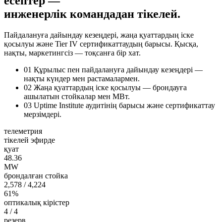
есептер —
инженерлік командадан тікелей.
Пайдалануға дайындау кезеңдері, жаңа қуаттардың іске
қосылуы және Tier IV сертификаттаудың барысы. Қысқа,
нақты, маркетингсіз — тоқсанға бір хат.
01
Құрылыс пен пайдалануға дайындау кезеңдері —
нақты күндер мен растамалармен.
02
Жаңа қуаттардың іске қосылуы — брондауға
ашылатын стойкалар мен МВт.
03
Uptime Institute аудитінің барысы және сертификаттау
мерзімдері.
телеметрия
тікелей эфирде
қуат
48.38
MW
брондалған стойка
2,579
/ 4,224
61%
оптикалық кірістер
4
/ 4
резерв