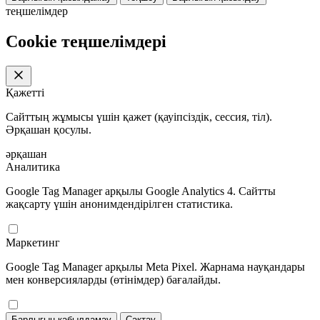
теңшелімдер
Cookie теңшелімдері
Қажетті
Сайттың жұмысы үшін қажет (қауіпсіздік, сессия, тіл).
Әрқашан қосулы.
әрқашан
Аналитика
Google Tag Manager арқылы Google Analytics 4. Сайтты
жақсарту үшін анонимдендірілген статистика.
Маркетинг
Google Tag Manager арқылы Meta Pixel. Жарнама науқандары
мен конверсияларды (өтінімдер) бағалайды.
Барлығын қабылдамау
Сақтау