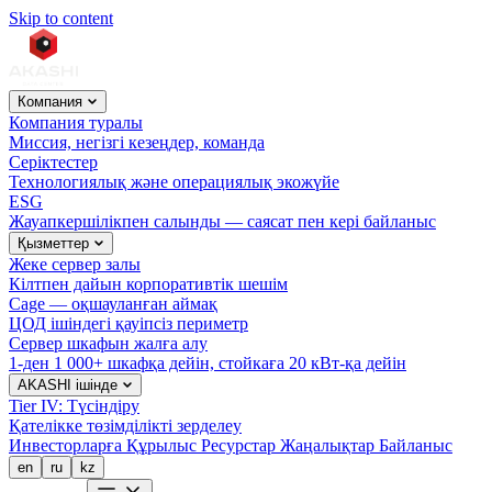
Skip to content
Компания
Компания туралы
Миссия, негізгі кезеңдер, команда
Серіктестер
Технологиялық және операциялық экожүйе
ESG
Жауапкершілікпен салынды — саясат пен кері байланыс
Қызметтер
Жеке сервер залы
Кілтпен дайын корпоративтік шешім
Cage — оқшауланған аймақ
ЦОД ішіндегі қауіпсіз периметр
Сервер шкафын жалға алу
1-ден 1 000+ шкафқа дейін, стойкаға 20 кВт-қа дейін
AKASHI ішінде
Tier IV: Түсіндіру
Қателікке төзімділікті зерделеу
Инвесторларға
Құрылыс
Ресурстар
Жаңалықтар
Байланыс
en
ru
kz