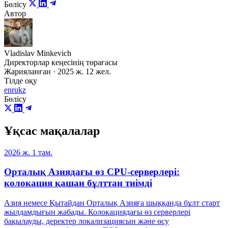
Бөлісу
Автор
Vladislav Minkevich
Директорлар кеңесінің төрағасы
Жарияланған · 2025 ж. 12 жел.
Тілде оқу
en
ru
kz
Бөлісу
Ұқсас мақалалар
2026 ж. 1 там.
Орталық Азиядағы өз CPU-серверлері:
колокация қашан бұлттан тиімді
Азия немесе Қытайдан Орталық Азияға шыққанда бұлт старт
жылдамдығын жабады. Колокациядағы өз серверлері
бақылауды, деректер локализациясын және өсу