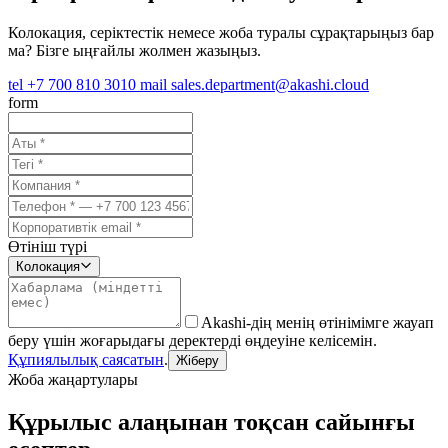
Колокация, серіктестік немесе жоба туралы сұрақтарыңыз бар
ма? Бізге ыңғайлы жолмен жазыңыз.
tel
+7 700 810 3010
mail
sales.department@akashi.cloud
form
Өтініш түрі
Колокация
Akashi-дің менің өтінімімге жауап
беру үшін жоғарыдағы деректерді өңдеуіне келісемін.
Құпиялылық саясатын
.
Жіберу
Жоба жаңартулары
Құрылыс алаңынан тоқсан сайынғы