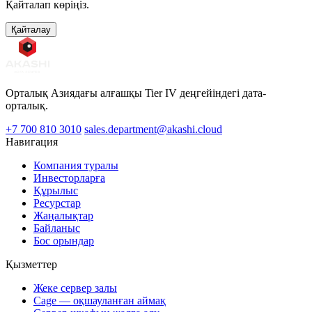
Қайталап көріңіз.
Қайталау
Орталық Азиядағы алғашқы Tier IV деңгейіндегі дата-
орталық.
+7 700 810 3010
sales.department@akashi.cloud
Навигация
Компания туралы
Инвесторларға
Құрылыс
Ресурстар
Жаңалықтар
Байланыс
Бос орындар
Қызметтер
Жеке сервер залы
Cage — оқшауланған аймақ