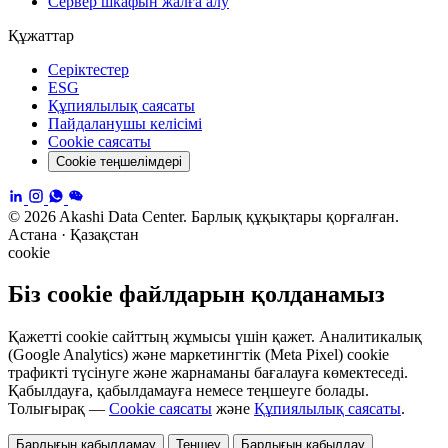
Сервер шкафын жалға алу
Құжаттар
Серіктестер
ESG
Құпиялылық саясаты
Пайдаланушы келісімі
Cookie саясаты
Cookie теңшелімдері
© 2026 Akashi Data Center. Барлық құқықтары қорғалған.
Астана · Қазақстан
cookie
Біз cookie файлдарын қолданамыз
Қажетті cookie сайттың жұмысы үшін қажет. Аналитикалық
(Google Analytics) және маркетингтік (Meta Pixel) cookie
трафикті түсінуге және жарнаманы бағалауға көмектеседі.
Қабылдауға, қабылдамауға немесе теңшеуге болады.
Толығырақ —
Cookie саясаты
және
Құпиялылық саясаты
.
Барлығын қабылдамау
Теңшеу
Барлығын қабылдау