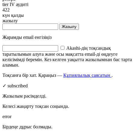
tier IV аудиті
422
күн қалды
жазылу
Жазылу
Жарамды email енгізіңіз
Akashi-дің тоқсандық
таратылымын алуға және осы мақсатта email-ді өңдеуге
келісімімді беремін. Кез келген уақытта жазылымнан бас тарта
аламын.
Тоқсанға бір хат. Қараңыз —
Құпиялылық саясатын
.
✓ subscribed
Жазылым рәсімделді.
Келесі жаңарту тоқсан соңында.
error
Бірдеңе дұрыс болмады.