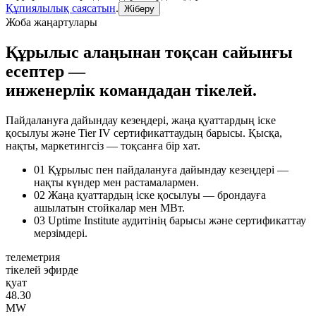
Құпиялылық саясатын
.
Жіберу
Жоба жаңартулары
Құрылыс алаңынан тоқсан сайынғы
есептер —
инженерлік командадан тікелей.
Пайдалануға дайындау кезеңдері, жаңа қуаттардың іске
қосылуы және Tier IV сертификаттаудың барысы. Қысқа,
нақты, маркетингсіз — тоқсанға бір хат.
01
Құрылыс пен пайдалануға дайындау кезеңдері —
нақты күндер мен растамалармен.
02
Жаңа қуаттардың іске қосылуы — брондауға
ашылатын стойкалар мен МВт.
03
Uptime Institute аудитінің барысы және сертификаттау
мерзімдері.
телеметрия
тікелей эфирде
қуат
48.30
MW