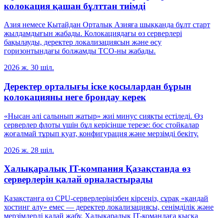
колокация қашан бұлттан тиімді
Азия немесе Қытайдан Орталық Азияға шыққанда бұлт старт
жылдамдығын жабады. Колокациядағы өз серверлері
бақылауды, деректер локализациясын және өсу
горизонтындағы болжамды TCO-ны жабады.
2026 ж. 30 шіл.
Деректер орталығы іске қосылардан бұрын
колокацияны неге брондау керек
«Нысан әлі салынып жатыр» жиі минус сияқты естіледі. Өз
серверлер флоты үшін бұл керісінше терезе: бос стойкалар
жоғалмай тұрып қуат, конфигурация және мерзімді бекіту.
2026 ж. 28 шіл.
Халықаралық IT-компания Қазақстанда өз
серверлерін қалай орналастырады
Қазақстанға өз CPU-серверлеріңізбен кірсеңіз, сұрақ «қандай
хостинг алу» емес — деректер локализациясы, сенімділік және
мерзімдерді қалай жабу. Халықаралық IT-командаға қысқа