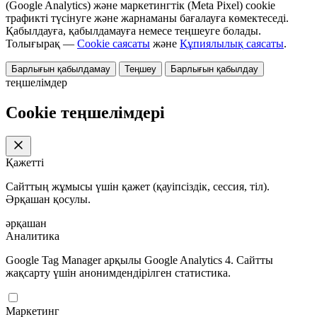
(Google Analytics) және маркетингтік (Meta Pixel) cookie
трафикті түсінуге және жарнаманы бағалауға көмектеседі.
Қабылдауға, қабылдамауға немесе теңшеуге болады.
Толығырақ —
Cookie саясаты
және
Құпиялылық саясаты
.
Барлығын қабылдамау
Теңшеу
Барлығын қабылдау
теңшелімдер
Cookie теңшелімдері
Қажетті
Сайттың жұмысы үшін қажет (қауіпсіздік, сессия, тіл).
Әрқашан қосулы.
әрқашан
Аналитика
Google Tag Manager арқылы Google Analytics 4. Сайтты
жақсарту үшін анонимдендірілген статистика.
Маркетинг