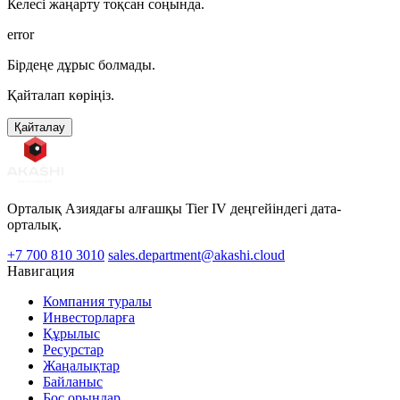
Келесі жаңарту тоқсан соңында.
error
Бірдеңе дұрыс болмады.
Қайталап көріңіз.
Қайталау
Орталық Азиядағы алғашқы Tier IV деңгейіндегі дата-
орталық.
+7 700 810 3010
sales.department@akashi.cloud
Навигация
Компания туралы
Инвесторларға
Құрылыс
Ресурстар
Жаңалықтар
Байланыс
Бос орындар