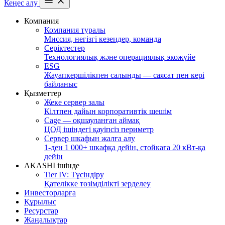
Кеңес алу
Компания
Компания туралы
Миссия, негізгі кезеңдер, команда
Серіктестер
Технологиялық және операциялық экожүйе
ESG
Жауапкершілікпен салынды — саясат пен кері
байланыс
Қызметтер
Жеке сервер залы
Кілтпен дайын корпоративтік шешім
Cage — оқшауланған аймақ
ЦОД ішіндегі қауіпсіз периметр
Сервер шкафын жалға алу
1-ден 1 000+ шкафқа дейін, стойкаға 20 кВт-қа
дейін
AKASHI ішінде
Tier IV: Түсіндіру
Қателікке төзімділікті зерделеу
Инвесторларға
Құрылыс
Ресурстар
Жаңалықтар