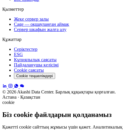
Қызметтер
Жеке сервер залы
Cage — оқшауланған аймақ
Сервер шкафын жалға алу
Құжаттар
Серіктестер
ESG
Құпиялылық саясаты
Пайдаланушы келісімі
Cookie саясаты
Cookie теңшелімдері
© 2026 Akashi Data Center. Барлық құқықтары қорғалған.
Астана · Қазақстан
cookie
Біз cookie файлдарын қолданамыз
Қажетті cookie сайттың жұмысы үшін қажет. Аналитикалық