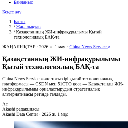
Байланыс
Кеңес алу
Басты
/
Жаңалықтар
/
Қазақстанның ЖИ-инфрақұрылымы Қытай
технологиялық БАҚ-та
ЖАҢАЛЫҚТАР
·
2026 ж. 1 мау.
·
China News Service
Қазақстанның ЖИ-инфрақұрылымы
Қытай технологиялық БАҚ-та
China News Service және тоғыз ірі қытай технологиялық
платформасы — CSDN мен 51CTO қоса — Қазақстанды ЖИ-
инфрақұрылымды орналастырудың стратегиялық
альтернативасы ретінде талдады.
Ae
Akashi редакциясы
Akashi Data Center · 2026 ж. 1 мау.