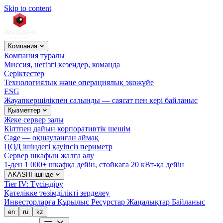
Skip to content
Компания
Компания туралы
Миссия, негізгі кезеңдер, команда
Серіктестер
Технологиялық және операциялық экожүйе
ESG
Жауапкершілікпен салынды — саясат пен кері байланыс
Қызметтер
Жеке сервер залы
Кілтпен дайын корпоративтік шешім
Cage — оқшауланған аймақ
ЦОД ішіндегі қауіпсіз периметр
Сервер шкафын жалға алу
1-ден 1 000+ шкафқа дейін, стойкаға 20 кВт-қа дейін
AKASHI ішінде
Tier IV: Түсіндіру
Қателікке төзімділікті зерделеу
Инвесторларға
Құрылыс
Ресурстар
Жаңалықтар
Байланыс
en
ru
kz