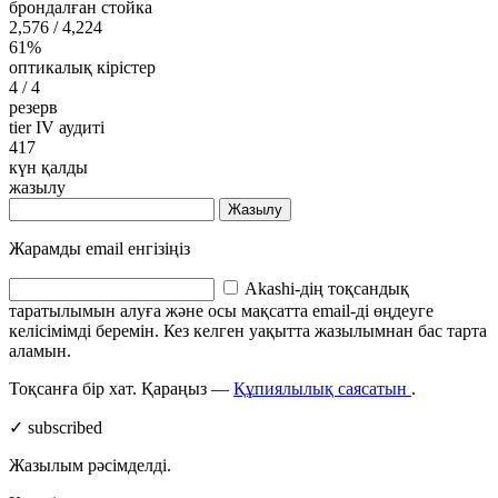
брондалған стойка
2,576
/ 4,224
61%
оптикалық кірістер
4
/ 4
резерв
tier IV аудиті
417
күн қалды
жазылу
Жазылу
Жарамды email енгізіңіз
Akashi-дің тоқсандық
таратылымын алуға және осы мақсатта email-ді өңдеуге
келісімімді беремін. Кез келген уақытта жазылымнан бас тарта
аламын.
Тоқсанға бір хат. Қараңыз —
Құпиялылық саясатын
.
✓ subscribed
Жазылым рәсімделді.