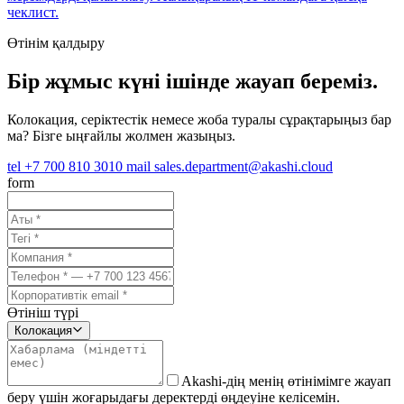
чеклист.
Өтінім қалдыру
Бір жұмыс күні ішінде жауап береміз.
Колокация, серіктестік немесе жоба туралы сұрақтарыңыз бар
ма? Бізге ыңғайлы жолмен жазыңыз.
tel
+7 700 810 3010
mail
sales.department@akashi.cloud
form
Өтініш түрі
Колокация
Akashi-дің менің өтінімімге жауап
беру үшін жоғарыдағы деректерді өңдеуіне келісемін.