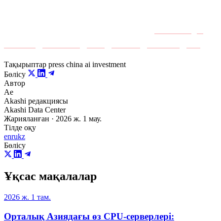
жетекші платформа
Органикалық қайта жарияланымдар:
Sino Manager
·
iKanchai
·
China.com
·
Sohu
·
NetEase
·
TechWeb
·
Ifeng
Тақырыптар
press
china
ai
investment
Бөлісу
Автор
Ae
Akashi редакциясы
Akashi Data Center
Жарияланған · 2026 ж. 1 мау.
Тілде оқу
en
ru
kz
Бөлісу
Ұқсас мақалалар
2026 ж. 1 там.
Орталық Азиядағы өз CPU-серверлері: