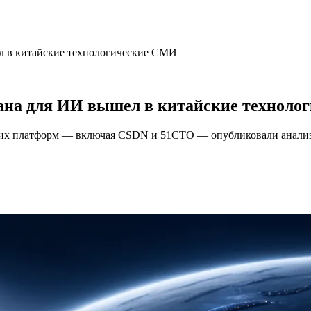
л в китайские технологические СМИ
ана для ИИ вышел в китайские техноло
ских платформ — включая CSDN и 51CTO — опубликовали анализ 