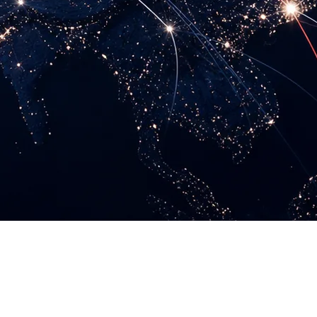
а для развёртывания ИИ-инфраструктуры. Материал
 Sohu, NetEase и Ifeng.
гическая диверсификация в эпоху дефицита