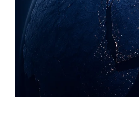
C
hina News Service опубликовало развёрнутый анализ
органически разошёлся ещё на девяти крупных китай
Статья под заголовком «Казахстан как альтернативный ва