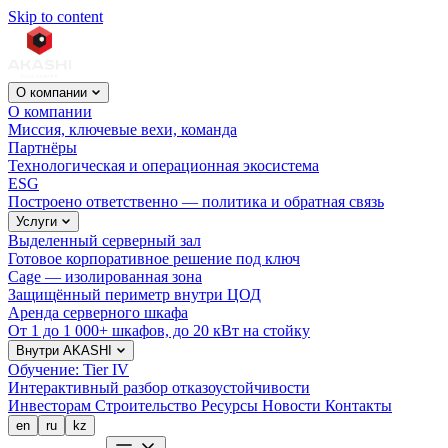
Skip to content
О компании
О компании
Миссия, ключевые вехи, команда
Партнёры
Технологическая и операционная экосистема
ESG
Построено ответственно — политика и обратная связь
Услуги
Выделенный серверный зал
Готовое корпоративное решение под ключ
Cage — изолированная зона
Защищённый периметр внутри ЦОД
Аренда серверного шкафа
От 1 до 1 000+ шкафов, до 20 кВт на стойку
Внутри AKASHI
Обучение: Tier IV
Интерактивный разбор отказоустойчивости
Инвесторам
Строительство
Ресурсы
Новости
Контакты
en
ru
kz