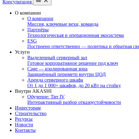
Консультация
О компании
О компании
Миссия, ключевые вехи, команда
Партнёры
Технологическая и операционная экосистема
ESG
Построено ответственно — политика и обратная св
Услуги
Выделенный серверный зал
Готовое корпоративное решение под ключ
Cage — изолированная зона
Защищённый периметр внутри ЦОД
Аренда серверного шкафа
От 1 до 1 000+ шкафов, до 20 кВт на стойку
Внутри AKASHI
Обучение: Tier IV
Интерактивный разбор отказоустойчивости
Инвесторам
Строительство
Ресурсы
Новости
Контакты