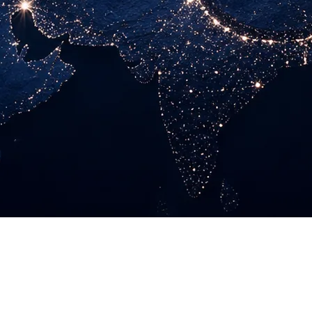
 позиционирования Казахстана как альтернативного регион
ских технологических и деловых платформах — CSDN, 51CTO,
риант регионального размещения ИИ-инфраструктуры: страте