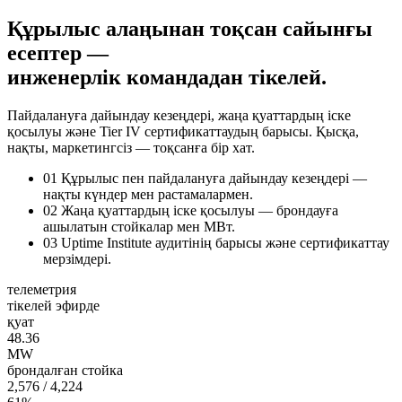
Құрылыс алаңынан тоқсан сайынғы
есептер —
инженерлік командадан тікелей.
Пайдалануға дайындау кезеңдері, жаңа қуаттардың іске
қосылуы және Tier IV сертификаттаудың барысы. Қысқа,
нақты, маркетингсіз — тоқсанға бір хат.
01
Құрылыс пен пайдалануға дайындау кезеңдері —
нақты күндер мен растамалармен.
02
Жаңа қуаттардың іске қосылуы — брондауға
ашылатын стойкалар мен МВт.
03
Uptime Institute аудитінің барысы және сертификаттау
мерзімдері.
телеметрия
тікелей эфирде
қуат
48.36
MW
брондалған стойка
2,576
/ 4,224