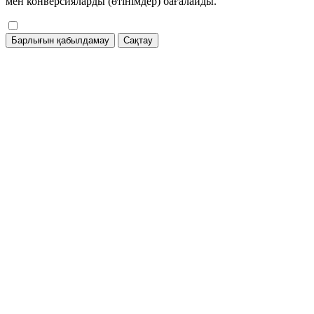
мен конверсияларды (өтінімдер) бағалайды.
Барлығын қабылдамау
Сақтау