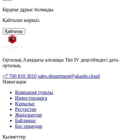
Бірдеңе дұрыс болмады.
Қайталап көріңіз.
Қайталау
Орталық Азиядағы алғашқы Tier IV деңгейіндегі дата-
орталық.
+7 700 810 3010
sales.department@akashi.cloud
Навигация
Компания туралы
Инвесторларға
Құрылыс
Ресурстар
Жаңалықтар
Байланыс
Бос орындар
Қызметтер