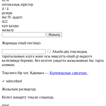
61%
оптикалық кірістер
4
/ 4
резерв
tier IV аудиті
422
күн қалды
жазылу
Жазылу
Жарамды email енгізіңіз
Akashi-дің тоқсандық
таратылымын алуға және осы мақсатта email-ді өңдеуге
келісімімді беремін. Кез келген уақытта жазылымнан бас тарта
аламын.
Тоқсанға бір хат. Қараңыз —
Құпиялылық саясатын
.
✓ subscribed
Жазылым рәсімделді.
Келесі жаңарту тоқсан соңында.
error