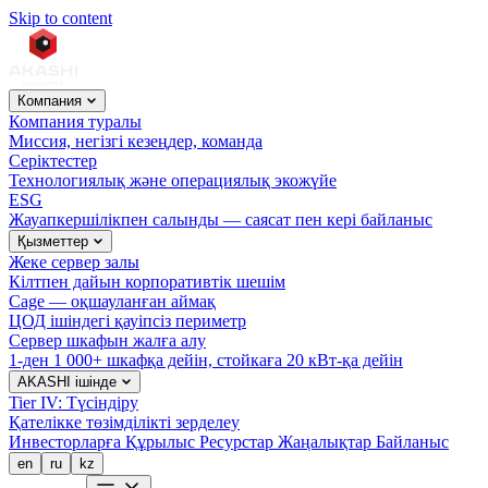
Skip to content
Компания
Компания туралы
Миссия, негізгі кезеңдер, команда
Серіктестер
Технологиялық және операциялық экожүйе
ESG
Жауапкершілікпен салынды — саясат пен кері байланыс
Қызметтер
Жеке сервер залы
Кілтпен дайын корпоративтік шешім
Cage — оқшауланған аймақ
ЦОД ішіндегі қауіпсіз периметр
Сервер шкафын жалға алу
1-ден 1 000+ шкафқа дейін, стойкаға 20 кВт-қа дейін
AKASHI ішінде
Tier IV: Түсіндіру
Қателікке төзімділікті зерделеу
Инвесторларға
Құрылыс
Ресурстар
Жаңалықтар
Байланыс
en
ru
kz