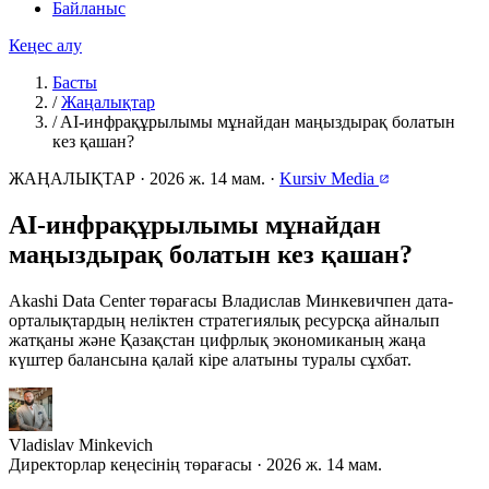
Байланыс
Кеңес алу
Басты
/
Жаңалықтар
/
AI-инфрақұрылымы мұнайдан маңыздырақ болатын
кез қашан?
ЖАҢАЛЫҚТАР
·
2026 ж. 14 мам.
·
Kursiv Media
AI-инфрақұрылымы мұнайдан
маңыздырақ болатын кез қашан?
Akashi Data Center төрағасы Владислав Минкевичпен дата-
орталықтардың неліктен стратегиялық ресурсқа айналып
жатқаны және Қазақстан цифрлық экономиканың жаңа
күштер балансына қалай кіре алатыны туралы сұхбат.
Vladislav Minkevich
Директорлар кеңесінің төрағасы · 2026 ж. 14 мам.