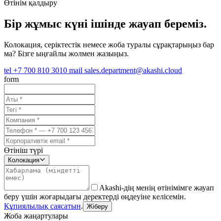
Өтінім қалдыру
Бір жұмыс күні ішінде жауап береміз.
Колокация, серіктестік немесе жоба туралы сұрақтарыңыз бар
ма? Бізге ыңғайлы жолмен жазыңыз.
tel
+7 700 810 3010
mail
sales.department@akashi.cloud
form
Өтініш түрі
Колокация
Akashi-дің менің өтінімімге жауап
беру үшін жоғарыдағы деректерді өңдеуіне келісемін.
Құпиялылық саясатын
.
Жіберу
Жоба жаңартулары