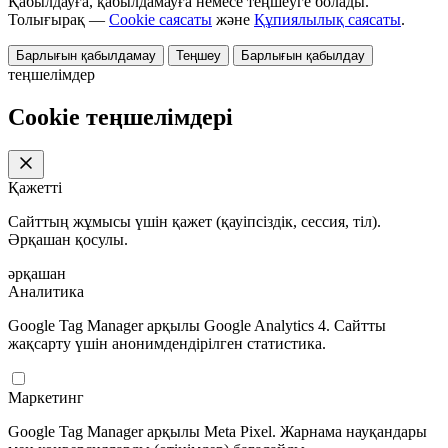
Қабылдауға, қабылдамауға немесе теңшеуге болады.
Толығырақ —
Cookie саясаты
және
Құпиялылық саясаты
.
Барлығын қабылдамау
Теңшеу
Барлығын қабылдау
теңшелімдер
Cookie теңшелімдері
Қажетті
Сайттың жұмысы үшін қажет (қауіпсіздік, сессия, тіл).
Әрқашан қосулы.
әрқашан
Аналитика
Google Tag Manager арқылы Google Analytics 4. Сайтты
жақсарту үшін анонимдендірілген статистика.
Маркетинг
Google Tag Manager арқылы Meta Pixel. Жарнама науқандары