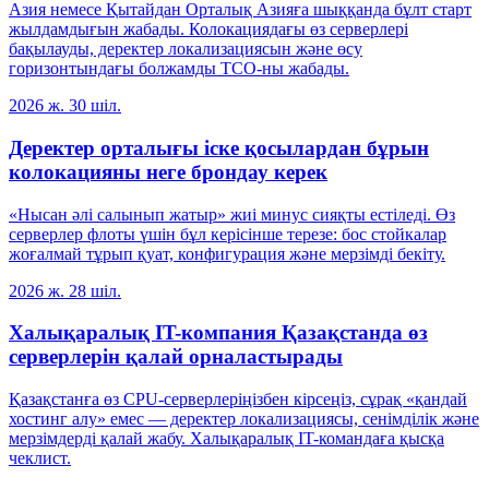
Азия немесе Қытайдан Орталық Азияға шыққанда бұлт старт
жылдамдығын жабады. Колокациядағы өз серверлері
бақылауды, деректер локализациясын және өсу
горизонтындағы болжамды TCO-ны жабады.
2026 ж. 30 шіл.
Деректер орталығы іске қосылардан бұрын
колокацияны неге брондау керек
«Нысан әлі салынып жатыр» жиі минус сияқты естіледі. Өз
серверлер флоты үшін бұл керісінше терезе: бос стойкалар
жоғалмай тұрып қуат, конфигурация және мерзімді бекіту.
2026 ж. 28 шіл.
Халықаралық IT-компания Қазақстанда өз
серверлерін қалай орналастырады
Қазақстанға өз CPU-серверлеріңізбен кірсеңіз, сұрақ «қандай
хостинг алу» емес — деректер локализациясы, сенімділік және
мерзімдерді қалай жабу. Халықаралық IT-командаға қысқа
чеклист.