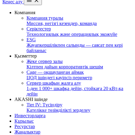
Кеңес алу
Компания
Компания туралы
Миссия, негізгі кезеңдер, команда
Серіктестер
Технологиялық және операциялық экожүйе
ESG
Жауапкершілікпен салынды — саясат пен кері
байланыс
Қызметтер
Жеке сервер залы
Кілтпен дайын корпоративтік шешім
Cage — оқшауланған аймақ
ЦОД ішіндегі қауіпсіз периметр
Сервер шкафын жалға алу
1-ден 1 000+ шкафқа дейін, стойкаға 20 кВт-қа
дейін
AKASHI ішінде
Tier IV: Түсіндіру
Қателікке төзімділікті зерделеу
Инвесторларға
Құрылыс
Ресурстар
Жаңалықтар