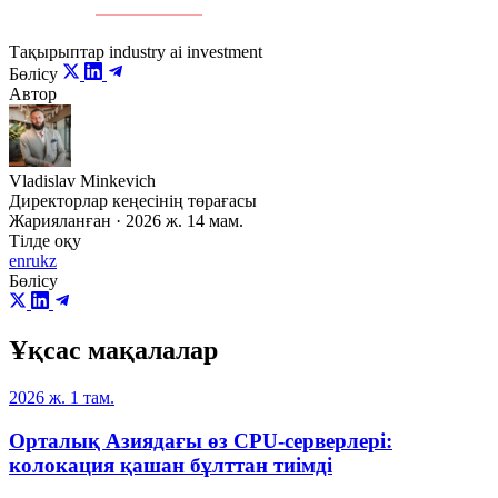
Дереккөз:
Kursiv Media
Тақырыптар
industry
ai
investment
Бөлісу
Автор
Vladislav Minkevich
Директорлар кеңесінің төрағасы
Жарияланған · 2026 ж. 14 мам.
Тілде оқу
en
ru
kz
Бөлісу
Ұқсас мақалалар
2026 ж. 1 там.
Орталық Азиядағы өз CPU-серверлері:
колокация қашан бұлттан тиімді