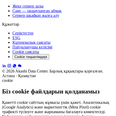
Жеке сервер залы
Cage — оқшауланған аймақ
Сервер шкафын жалға алу
Құжаттар
Серіктестер
ESG
Құпиялылық саясаты
Пайдаланушы келісімі
Cookie саясаты
Cookie теңшелімдері
© 2026 Akashi Data Center. Барлық құқықтары қорғалған.
Астана · Қазақстан
cookie
Біз cookie файлдарын қолданамыз
Қажетті cookie сайттың жұмысы үшін қажет. Аналитикалық
(Google Analytics) және маркетингтік (Meta Pixel) cookie
трафикті түсінуге және жарнаманы бағалауға көмектеседі.