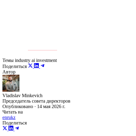
следующего поколения, если будет двигаться быстро и
предложит устойчивую, надежную инфраструктуру.
Источник:
Kursiv Media
Темы
industry
ai
investment
Поделиться
Автор
Vladislav Minkevich
Председатель совета директоров
Опубликовано · 14 мая 2026 г.
Читать на
en
ru
kz
Поделиться