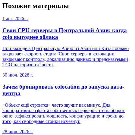
Похожие материалы
1 авг. 2026 г.
Свои CPU-серверы в Центральной Азии: когда
colo выгоднее облака
При выходе в Центральную Азию из Азии или Китая облако
закрывает скорость старта. Свои серверы в колокации
закрывают контроль, локализацию данных и предсказуемый
TCO на горизонте роста.
30 июл. 2026 г.
Зачем бронировать colocation до запуска дата-
центра
«Объект ещё строится» часто звучит как минус. Для
корпоративного флота собственных серверов это наоборот
окно: зафиксировать мощность, конфигурацию и сроки до
того, как свободные стойки исчезнут.
28 июл. 2026 г.