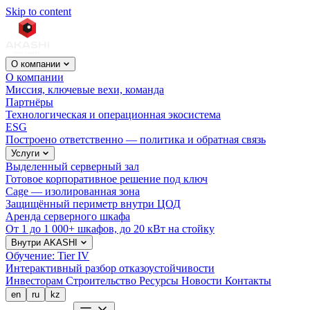
Skip to content
О компании
О компании
Миссия, ключевые вехи, команда
Партнёры
Технологическая и операционная экосистема
ESG
Построено ответственно — политика и обратная связь
Услуги
Выделенный серверный зал
Готовое корпоративное решение под ключ
Cage — изолированная зона
Защищённый периметр внутри ЦОД
Аренда серверного шкафа
От 1 до 1 000+ шкафов, до 20 кВт на стойку
Внутри AKASHI
Обучение: Tier IV
Интерактивный разбор отказоустойчивости
Инвесторам
Строительство
Ресурсы
Новости
Контакты
en
ru
kz