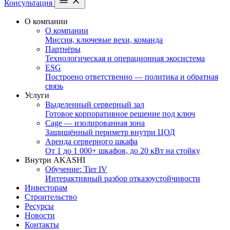
Консультация
О компании
О компании
Миссия, ключевые вехи, команда
Партнёры
Технологическая и операционная экосистема
ESG
Построено ответственно — политика и обратная
связь
Услуги
Выделенный серверный зал
Готовое корпоративное решение под ключ
Cage — изолированная зона
Защищённый периметр внутри ЦОД
Аренда серверного шкафа
От 1 до 1 000+ шкафов, до 20 кВт на стойку
Внутри AKASHI
Обучение: Tier IV
Интерактивный разбор отказоустойчивости
Инвесторам
Строительство
Ресурсы
Новости
Контакты