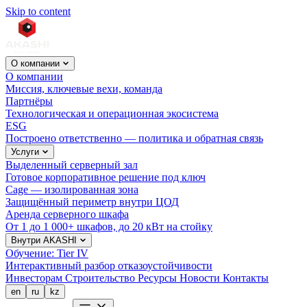
Skip to content
О компании
О компании
Миссия, ключевые вехи, команда
Партнёры
Технологическая и операционная экосистема
ESG
Построено ответственно — политика и обратная связь
Услуги
Выделенный серверный зал
Готовое корпоративное решение под ключ
Cage — изолированная зона
Защищённый периметр внутри ЦОД
Аренда серверного шкафа
От 1 до 1 000+ шкафов, до 20 кВт на стойку
Внутри AKASHI
Обучение: Tier IV
Интерактивный разбор отказоустойчивости
Инвесторам
Строительство
Ресурсы
Новости
Контакты
en
ru
kz