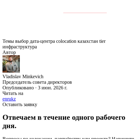
Готовы оценить Akashi Data Center как площадку для
вашей инфраструктуры?
Свяжитесь с нами
— проведём
экскурсию по объекту и рассчитаем стоимость
colocation под ваши требования.
Темы
выбор дата-центра
colocation
казахстан
tier
инфраструктура
Автор
Vladislav Minkevich
Председатель совета директоров
Опубликовано · 3 июн. 2026 г.
Читать на
en
ru
kz
Оставить заявку
Отвечаем в течение одного рабочего
дня.
Вопросы по колокации, партнёрству или проекту? Напишите