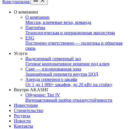
Консультация
О компании
О компании
Миссия, ключевые вехи, команда
Партнёры
Технологическая и операционная экосистема
ESG
Построено ответственно — политика и обратная
связь
Услуги
Выделенный серверный зал
Готовое корпоративное решение под ключ
Cage — изолированная зона
Защищённый периметр внутри ЦОД
Аренда серверного шкафа
От 1 до 1 000+ шкафов, до 20 кВт на стойку
Внутри AKASHI
Обучение: Tier IV
Интерактивный разбор отказоустойчивости
Инвесторам
Строительство
Ресурсы
Новости
Контакты