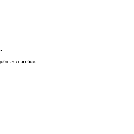
.
добным способом.