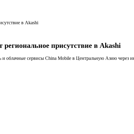
рисутствие в Akashi
ет региональное присутствие в Akashi
 и облачные сервисы China Mobile в Центральную Азию через ин
е якорной площадки в Центральной Азии для региональной свя
ржкой высокой плотности мощности и прямым подключением 
через магистраль Восток–Запад Казахстана с задержкой мене