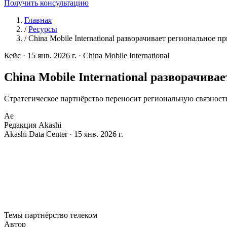
Получить консультацию
Главная
/
Ресурсы
/
China Mobile International разворачивает региональное п
Кейс
·
15 янв. 2026 г.
·
China Mobile International
China Mobile International разворачива
Стратегическое партнёрство переносит региональную связность
Ae
Редакция Akashi
Akashi Data Center · 15 янв. 2026 г.
C
hina Mobile International выбрала Akashi в качеств
Развёртывание охватывает несколько стоек с подде
Результат
: полное региональное сетевое резервирование 
Темы
партнёрство
телеком
Автор