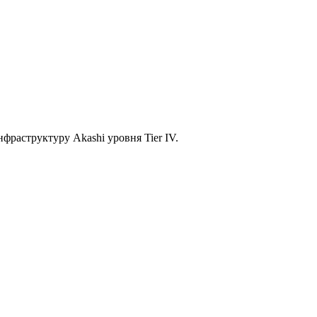
фраструктуру Akashi уровня Tier IV.
зности, передачи данных и облачных сервисов.
к четырём независимым оптическим вводам Akashi.
е 10 мс до всех ключевых рынков Центральной Азии.