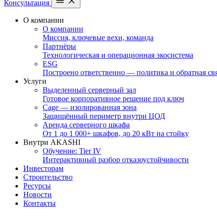
Консультация
О компании
О компании
Миссия, ключевые вехи, команда
Партнёры
Технологическая и операционная экосистема
ESG
Построено ответственно — политика и обратная св
Услуги
Выделенный серверный зал
Готовое корпоративное решение под ключ
Cage — изолированная зона
Защищённый периметр внутри ЦОД
Аренда серверного шкафа
От 1 до 1 000+ шкафов, до 20 кВт на стойку
Внутри AKASHI
Обучение: Tier IV
Интерактивный разбор отказоустойчивости
Инвесторам
Строительство
Ресурсы
Новости
Контакты