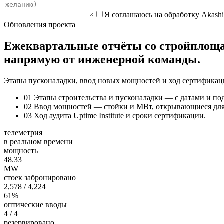
Я соглашаюсь на обработку Akashi
Обновления проекта
Ежеквартальные отчёты со стройплощ
напрямую от инженерной команды.
Этапы пусконаладки, ввод новых мощностей и ход сертификации 
01
Этапы строительства и пусконаладки — с датами и п
02
Ввод мощностей — стойки и МВт, открывающиеся для
03
Ход аудита Uptime Institute и сроки сертификации.
телеметрия
в реальном времени
мощность
48.33
MW
стоек забронировано
2,578
/ 4,224
61%
оптические вводы
4
/ 4
резервировано