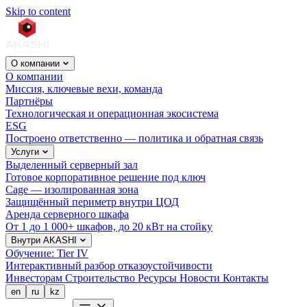
Skip to content
О компании
О компании
Миссия, ключевые вехи, команда
Партнёры
Технологическая и операционная экосистема
ESG
Построено ответственно — политика и обратная связь
Услуги
Выделенный серверный зал
Готовое корпоративное решение под ключ
Cage — изолированная зона
Защищённый периметр внутри ЦОД
Аренда серверного шкафа
От 1 до 1 000+ шкафов, до 20 кВт на стойку
Внутри AKASHI
Обучение: Tier IV
Интерактивный разбор отказоустойчивости
Инвесторам
Строительство
Ресурсы
Новости
Контакты
en
ru
kz