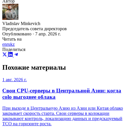
Автор
Vladislav Minkevich
Председатель совета директоров
Опубликовано · 7 апр. 2026 г.
Читать на
en
ru
kz
Поделиться
Похожие материалы
1 авг. 2026 г.
Свои CPU-серверы в Центральной Азии: когда
colo выгоднее облака
При выходе в Центральную Азию из Азии или Китая облако
закрывает скорость старта. Свои серверы в колокации
закрывают контроль, локализацию данных и предсказуемый
TCO на горизонте роста.