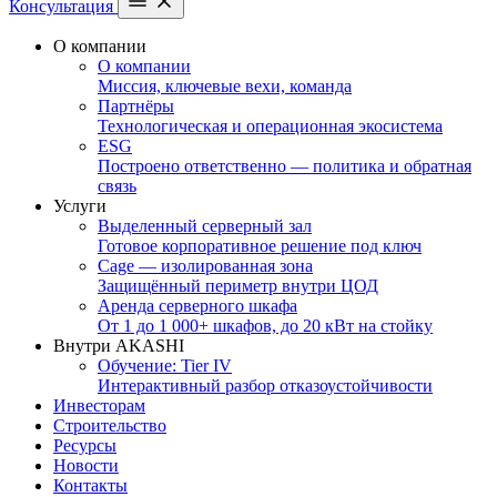
Консультация
О компании
О компании
Миссия, ключевые вехи, команда
Партнёры
Технологическая и операционная экосистема
ESG
Построено ответственно — политика и обратная
связь
Услуги
Выделенный серверный зал
Готовое корпоративное решение под ключ
Cage — изолированная зона
Защищённый периметр внутри ЦОД
Аренда серверного шкафа
От 1 до 1 000+ шкафов, до 20 кВт на стойку
Внутри AKASHI
Обучение: Tier IV
Интерактивный разбор отказоустойчивости
Инвесторам
Строительство
Ресурсы
Новости
Контакты