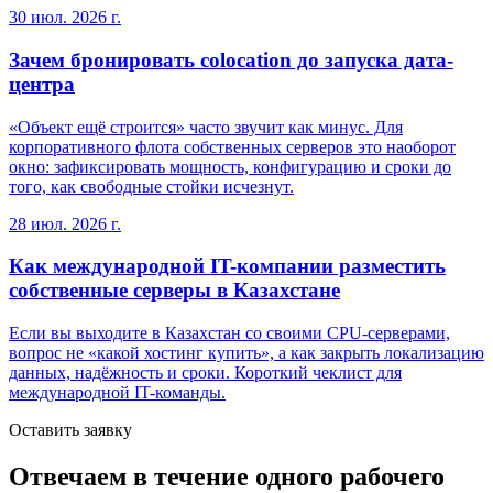
30 июл. 2026 г.
Зачем бронировать colocation до запуска дата-
центра
«Объект ещё строится» часто звучит как минус. Для
корпоративного флота собственных серверов это наоборот
окно: зафиксировать мощность, конфигурацию и сроки до
того, как свободные стойки исчезнут.
28 июл. 2026 г.
Как международной IT-компании разместить
собственные серверы в Казахстане
Если вы выходите в Казахстан со своими CPU-серверами,
вопрос не «какой хостинг купить», а как закрыть локализацию
данных, надёжность и сроки. Короткий чеклист для
международной IT-команды.
Оставить заявку
Отвечаем в течение одного рабочего