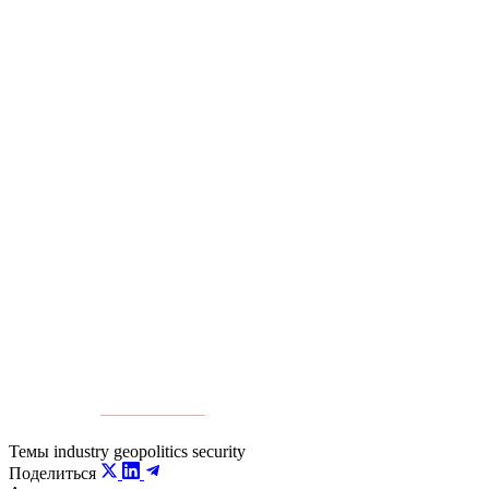
А значит, выигрывать будут не только самые дешевые или
самые быстрые площадки, а те, которые могут
одновременно гарантировать надежность, связность и
предсказуемость.
В этом смысле выбор Казахстана как места размещения
данных глобальными игроками может оказаться не самым
очевидным, но востребованным ответом на новую
уязвимость глобальной цифровой инфраструктуры.
Источник:
Kursiv Media
Темы
industry
geopolitics
security
Поделиться