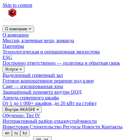
Skip to content
О компании
О компании
Миссия, ключевые вехи, команда
Партнёры
Технологическая и операционная экосистема
ESG
Построено ответственно — политика и обратная связь
Услуги
Выделенный серверный зал
Готовое корпоративное решение под ключ
Cage — изолированная зона
Защищённый периметр внутри ЦОД
Аренда серверного шкафа
От 1 до 1 000+ шкафов, до 20 кВт на стойку
Внутри AKASHI
Обучение: Tier IV
Интерактивный разбор отказоустойчивости
Инвесторам
Строительство
Ресурсы
Новости
Контакты
en
ru
kz