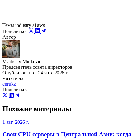
— это та инфраструктура, которая нужна новому
поколению таких развёртываний.
Темы
industry
ai
aws
Поделиться
Автор
Vladislav Minkevich
Председатель совета директоров
Опубликовано · 24 янв. 2026 г.
Читать на
en
ru
kz
Поделиться
Похожие материалы
1 авг. 2026 г.
Свои CPU-серверы в Центральной Азии: когда