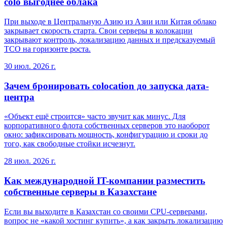
colo выгоднее облака
При выходе в Центральную Азию из Азии или Китая облако
закрывает скорость старта. Свои серверы в колокации
закрывают контроль, локализацию данных и предсказуемый
TCO на горизонте роста.
30 июл. 2026 г.
Зачем бронировать colocation до запуска дата-
центра
«Объект ещё строится» часто звучит как минус. Для
корпоративного флота собственных серверов это наоборот
окно: зафиксировать мощность, конфигурацию и сроки до
того, как свободные стойки исчезнут.
28 июл. 2026 г.
Как международной IT-компании разместить
собственные серверы в Казахстане
Если вы выходите в Казахстан со своими CPU-серверами,
вопрос не «какой хостинг купить», а как закрыть локализацию