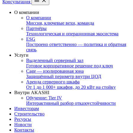
Консультация
О компании
О компании
Миссия, ключевые вехи, команда
Партнёры
Технологическая и операционная экосистема
ESG
Построено ответственно — политика и обратная
связь
Услуги
Выделенный серверный зал
Готовое корпоративное решение под ключ
Cage — изолированная зона
Защищённый периметр внутри ЦОД
Аренда серверного шкафа
От 1 до 1 000+ шкафов, до 20 кВт на стойку
Внутри AKASHI
Обучение: Tier IV
Интерактивный разбор отказоустойчивости
Инвесторам
Строительство
Ресурсы
Новости
Контакты