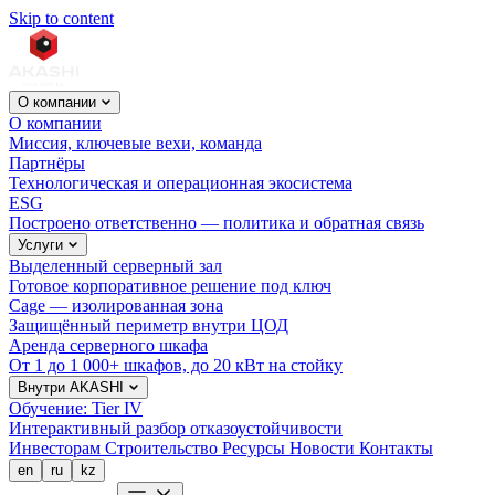
Skip to content
О компании
О компании
Миссия, ключевые вехи, команда
Партнёры
Технологическая и операционная экосистема
ESG
Построено ответственно — политика и обратная связь
Услуги
Выделенный серверный зал
Готовое корпоративное решение под ключ
Cage — изолированная зона
Защищённый периметр внутри ЦОД
Аренда серверного шкафа
От 1 до 1 000+ шкафов, до 20 кВт на стойку
Внутри AKASHI
Обучение: Tier IV
Интерактивный разбор отказоустойчивости
Инвесторам
Строительство
Ресурсы
Новости
Контакты
en
ru
kz