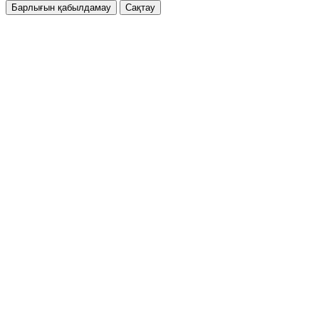
Барлығын қабылдамау
Сақтау