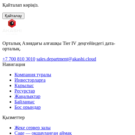
Қайталап көріңіз.
Қайталау
Орталық Азиядағы алғашқы Tier IV деңгейіндегі дата-
орталық.
+7 700 810 3010
sales.department@akashi.cloud
Навигация
Компания туралы
Инвесторларға
Құрылыс
Ресурстар
Жаңалықтар
Байланыс
Бос орындар
Қызметтер
Жеке сервер залы
Cage — оқшауланған аймақ