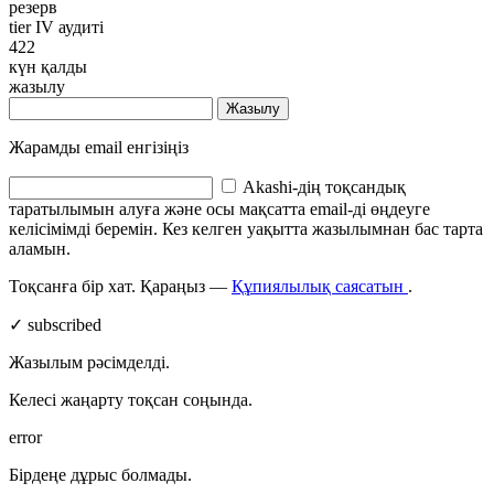
резерв
tier IV аудиті
422
күн қалды
жазылу
Жазылу
Жарамды email енгізіңіз
Akashi-дің тоқсандық
таратылымын алуға және осы мақсатта email-ді өңдеуге
келісімімді беремін. Кез келген уақытта жазылымнан бас тарта
аламын.
Тоқсанға бір хат. Қараңыз —
Құпиялылық саясатын
.
✓ subscribed
Жазылым рәсімделді.
Келесі жаңарту тоқсан соңында.
error
Бірдеңе дұрыс болмады.