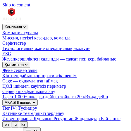
Skip to content
Компания
Компания туралы
Миссия, негізгі кезеңдер, команда
Серіктестер
Технологиялық және операциялық экожүйе
ESG
Жауапкершілікпен салынды — саясат пен кері байланыс
Қызметтер
Жеке сервер залы
Кілтпен дайын корпоративтік шешім
Cage — оқшауланған аймақ
ЦОД ішіндегі қауіпсіз периметр
Сервер шкафын жалға алу
1-ден 1 000+ шкафқа дейін, стойкаға 20 кВт-қа дейін
AKASHI ішінде
Tier IV: Түсіндіру
Қателікке төзімділікті зерделеу
Инвесторларға
Құрылыс
Ресурстар
Жаңалықтар
Байланыс
en
ru
kz