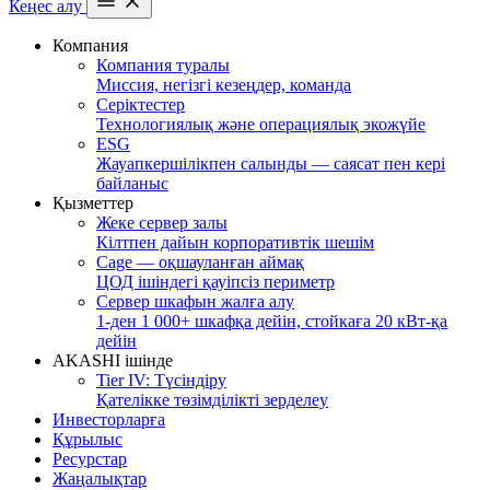
Кеңес алу
Компания
Компания туралы
Миссия, негізгі кезеңдер, команда
Серіктестер
Технологиялық және операциялық экожүйе
ESG
Жауапкершілікпен салынды — саясат пен кері
байланыс
Қызметтер
Жеке сервер залы
Кілтпен дайын корпоративтік шешім
Cage — оқшауланған аймақ
ЦОД ішіндегі қауіпсіз периметр
Сервер шкафын жалға алу
1-ден 1 000+ шкафқа дейін, стойкаға 20 кВт-қа
дейін
AKASHI ішінде
Tier IV: Түсіндіру
Қателікке төзімділікті зерделеу
Инвесторларға
Құрылыс
Ресурстар
Жаңалықтар