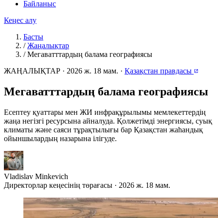
Байланыс
Кеңес алу
Басты
/
Жаңалықтар
/
Мегаватттардың балама географиясы
ЖАҢАЛЫҚТАР
·
2026 ж. 18 мам.
·
Қазақстан правдасы
Мегаватттардың балама географиясы
Есептеу қуаттары мен ЖИ инфрақұрылымы мемлекеттердің
жаңа негізгі ресурсына айналуда. Қолжетімді энергиясы, суық
климаты және саяси тұрақтылығы бар Қазақстан жаһандық
ойыншылардың назарына ілігуде.
Vladislav Minkevich
Директорлар кеңесінің төрағасы · 2026 ж. 18 мам.