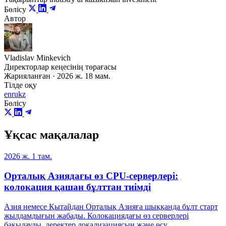
Бөлісу
Автор
Vladislav Minkevich
Директорлар кеңесінің төрағасы
Жарияланған · 2026 ж. 18 мам.
Тілде оқу
en
ru
kz
Бөлісу
Ұқсас мақалалар
2026 ж. 1 там.
Орталық Азиядағы өз CPU-серверлері:
колокация қашан бұлттан тиімді
Азия немесе Қытайдан Орталық Азияға шыққанда бұлт старт
жылдамдығын жабады. Колокациядағы өз серверлері
бақылауды, деректер локализациясын және өсу