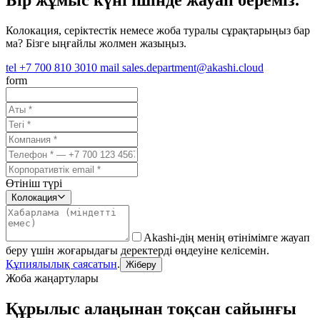
Бір жұмыс күні ішінде жауап береміз.
Колокация, серіктестік немесе жоба туралы сұрақтарыңыз бар
ма? Бізге ыңғайлы жолмен жазыңыз.
tel
+7 700 810 3010
mail
sales.department@akashi.cloud
form
Өтініш түрі
Колокация
Akashi-дің менің өтінімімге жауап
беру үшін жоғарыдағы деректерді өңдеуіне келісемін.
Құпиялылық саясатын
.
Жіберу
Жоба жаңартулары
Құрылыс алаңынан тоқсан сайынғы