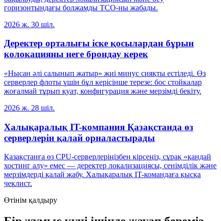
горизонтындағы болжамды TCO-ны жабады.
2026 ж. 30 шіл.
Деректер орталығы іске қосылардан бұрын
колокацияны неге брондау керек
«Нысан әлі салынып жатыр» жиі минус сияқты естіледі. Өз
серверлер флоты үшін бұл керісінше терезе: бос стойкалар
жоғалмай тұрып қуат, конфигурация және мерзімді бекіту.
2026 ж. 28 шіл.
Халықаралық IT-компания Қазақстанда өз
серверлерін қалай орналастырады
Қазақстанға өз CPU-серверлеріңізбен кірсеңіз, сұрақ «қандай
хостинг алу» емес — деректер локализациясы, сенімділік және
мерзімдерді қалай жабу. Халықаралық IT-командаға қысқа
чеклист.
Өтінім қалдыру