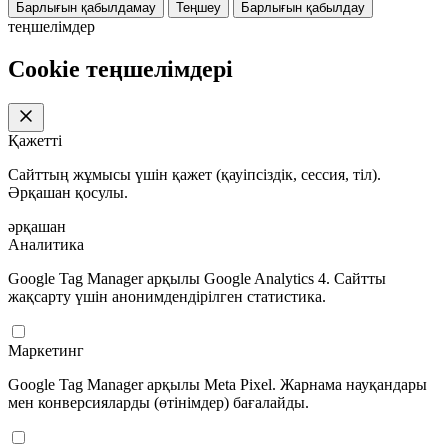
Барлығын қабылдамау
Теңшеу
Барлығын қабылдау
теңшелімдер
Cookie теңшелімдері
Қажетті
Сайттың жұмысы үшін қажет (қауіпсіздік, сессия, тіл).
Әрқашан қосулы.
әрқашан
Аналитика
Google Tag Manager арқылы Google Analytics 4. Сайтты
жақсарту үшін анонимдендірілген статистика.
Маркетинг
Google Tag Manager арқылы Meta Pixel. Жарнама науқандары
мен конверсияларды (өтінімдер) бағалайды.