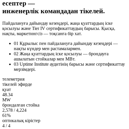
есептер —
инженерлік командадан тікелей.
Пайдалануға дайындау кезеңдері, жаңа қуаттардың іске
қосылуы және Tier IV сертификаттаудың барысы. Қысқа,
нақты, маркетингсіз — тоқсанға бір хат.
01
Құрылыс пен пайдалануға дайындау кезеңдері —
нақты күндер мен растамалармен.
02
Жаңа қуаттардың іске қосылуы — брондауға
ашылатын стойкалар мен МВт.
03
Uptime Institute аудитінің барысы және сертификаттау
мерзімдері.
телеметрия
тікелей эфирде
қуат
48.34
MW
брондалған стойка
2,578
/ 4,224
61%
оптикалық кірістер
4
/ 4