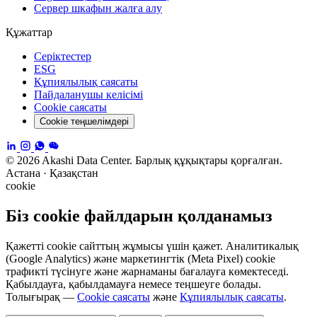
Сервер шкафын жалға алу
Құжаттар
Серіктестер
ESG
Құпиялылық саясаты
Пайдаланушы келісімі
Cookie саясаты
Cookie теңшелімдері
© 2026 Akashi Data Center. Барлық құқықтары қорғалған.
Астана · Қазақстан
cookie
Біз cookie файлдарын қолданамыз
Қажетті cookie сайттың жұмысы үшін қажет. Аналитикалық
(Google Analytics) және маркетингтік (Meta Pixel) cookie
трафикті түсінуге және жарнаманы бағалауға көмектеседі.
Қабылдауға, қабылдамауға немесе теңшеуге болады.
Толығырақ —
Cookie саясаты
және
Құпиялылық саясаты
.