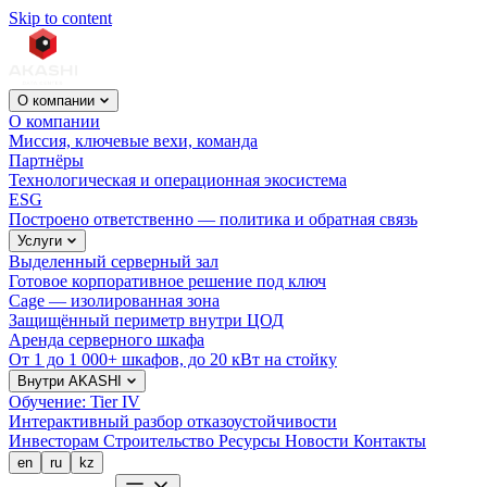
Skip to content
О компании
О компании
Миссия, ключевые вехи, команда
Партнёры
Технологическая и операционная экосистема
ESG
Построено ответственно — политика и обратная связь
Услуги
Выделенный серверный зал
Готовое корпоративное решение под ключ
Cage — изолированная зона
Защищённый периметр внутри ЦОД
Аренда серверного шкафа
От 1 до 1 000+ шкафов, до 20 кВт на стойку
Внутри AKASHI
Обучение: Tier IV
Интерактивный разбор отказоустойчивости
Инвесторам
Строительство
Ресурсы
Новости
Контакты
en
ru
kz