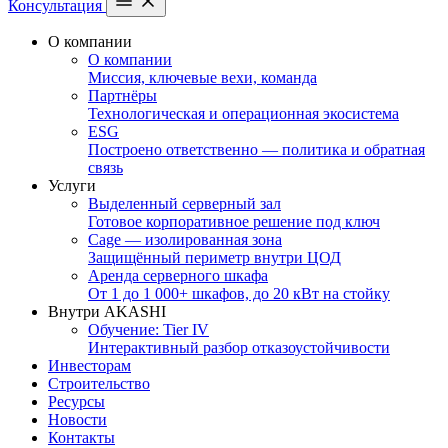
Консультация
О компании
О компании
Миссия, ключевые вехи, команда
Партнёры
Технологическая и операционная экосистема
ESG
Построено ответственно — политика и обратная
связь
Услуги
Выделенный серверный зал
Готовое корпоративное решение под ключ
Cage — изолированная зона
Защищённый периметр внутри ЦОД
Аренда серверного шкафа
От 1 до 1 000+ шкафов, до 20 кВт на стойку
Внутри AKASHI
Обучение: Tier IV
Интерактивный разбор отказоустойчивости
Инвесторам
Строительство
Ресурсы
Новости
Контакты