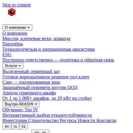
Skip to content
О компании
О компании
Миссия, ключевые вехи, команда
Партнёры
Технологическая и операционная экосистема
ESG
Построено ответственно — политика и обратная связь
Услуги
Выделенный серверный зал
Готовое корпоративное решение под ключ
Cage — изолированная зона
Защищённый периметр внутри ЦОД
Аренда серверного шкафа
От 1 до 1 000+ шкафов, до 20 кВт на стойку
Внутри AKASHI
Обучение: Tier IV
Интерактивный разбор отказоустойчивости
Инвесторам
Строительство
Ресурсы
Новости
Контакты
en
ru
kz