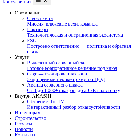
Консультация
О компании
О компании
Миссия, ключевые вехи, команда
Партнёры
Технологическая и операционная экосистема
ESG
Построено ответственно — политика и обратная
связь
Услуги
Выделенный серверный зал
Готовое корпоративное решение под ключ
Cage — изолированная зона
Защищённый периметр внутри ЦОД
Аренда серверного шкафа
От 1 до 1 000+ шкафов, до 20 кВт на стойку
Внутри AKASHI
Обучение: Tier IV
Интерактивный разбор отказоустойчивости
Инвесторам
Строительство
Ресурсы
Новости
Контакты